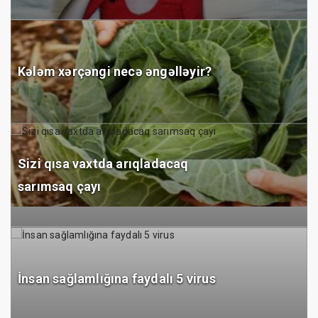
Kələm xərçəngi necə əngəlləyir?
Sizi qısa vaxtda arıqladacaq
sarımsaq çayı
İnsan sağlamlığına faydalı 5 virus