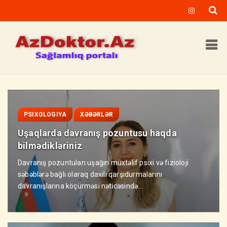
PSIXOLOGIYA
XƏBƏRLƏR
Uşaqlarda davranış pozuntusu haqda
bilmədikləriniz
Davranış pozuntuları uşağın müxtəlif psixi və fizioloji
səbəblərə bağlı olaraq daxili qarşıdurmalarını
davranışlarına köçürməsi nəticəsində...