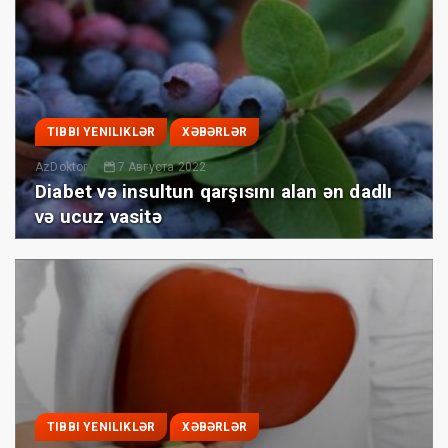
TIBBI YENILIKLƏR
XƏBƏRLƏR
AzDoktor
7 Августа 2022
Diabet və insultun qarşısını alan ən dadlı
və ucuz vasitə
TIBBI YENILIKLƏR
XƏBƏRLƏR