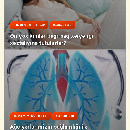
TIBBI YENILIKLƏR
XƏBƏRLƏR
Ən çox kimlər bağırsaq xərçəngi
xəstəliyinə tutulurlar?
HƏKIM MƏSLƏHƏTI
XƏBƏRLƏR
Ağciyərlərimizin sağlamlığı ilə