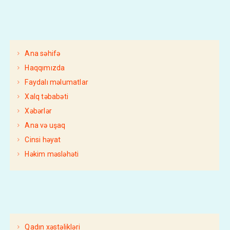
Ana səhifə
Haqqımızda
Faydalı məlumatlar
Xalq təbabəti
Xəbərlər
Ana və uşaq
Cinsi həyat
Həkim məsləhəti
Qadın xəstəlikləri