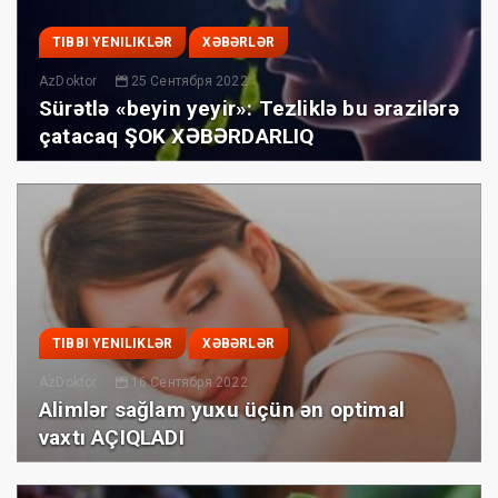
TIBBI YENILIKLƏR
XƏBƏRLƏR
AzDoktor
25 Сентября 2022
Sürətlə «beyin yeyir»: Tezliklə bu ərazilərə
çatacaq ŞOK XƏBƏRDARLIQ
TIBBI YENILIKLƏR
XƏBƏRLƏR
AzDoktor
16 Сентября 2022
Alimlər sağlam yuxu üçün ən optimal
vaxtı AÇIQLADI