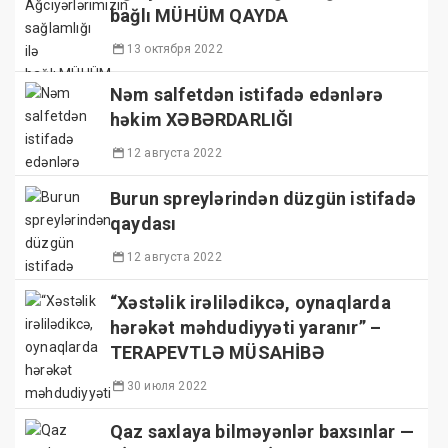
bağlı MÜHÜM QAYDA
13 октября 2022
Nəm salfetdən istifadə edənlərə
həkim XƏBƏRDARLIĞI
12 августа 2022
Burun spreylərindən düzgün istifadə
qaydası
12 августа 2022
“Xəstəlik irəlilədikcə, oynaqlarda
hərəkət məhdudiyyəti yaranır” –
TERAPEVTLƏ MÜSAHİBƏ
30 июля 2022
Qaz saxlaya bilməyənlər baxsınlar —