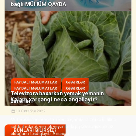
bağlı MÜHÜM QAYDA
FAYDALI MƏLUMATLAR
XƏBƏRLƏR
FAYDALI MƏLUMATLAR
XƏBƏRLƏR
Televizora baxarkən yemək yemənin
Kələm xərçəngi necə əngəlləyir?
zərərləri
13 Октября 2022
Mütəxəssilərin araşdırmaları axşamlar ailəsi ilə birlikdə
söhbət edərək yemək yeyənlərdə piylənmə riskinin az
BUNLARI BILIRSIZ?
olduğunu təsdiqləyib. Ancaq o...