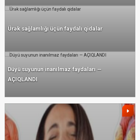
Ürək sağlamlığı üçün faydalı qidalar
Düyü suyunun inanılmaz faydaları —
AÇIQLANDI