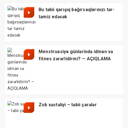
Bu təbii qarışıq bağırsaqlarınızı tər-
təmiz edəcək
Menstruasiya günlərində idman və
fitnes zərərlidirmi? — AÇIQLAMA
Zob xəstəliyi – təbii çarələr