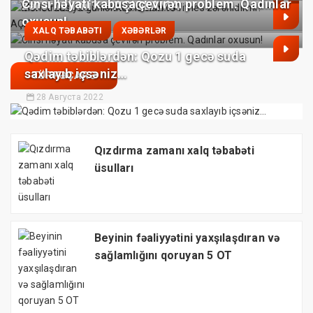
Cinsi həyatı kabusa çevirən problem. Qadınlar
zərərlidirmi? — AÇIQLAMA
oxusun!
XALQ TƏBABƏTI
XƏBƏRLƏR
Qədim təbiblərdən: Qozu 1 gecə suda
saxlayıb içsəniz…
TÜRKƏÇARƏ
28 Августа 2022
Qızdırma zamanı xalq təbabəti
üsulları
Beyinin fəaliyyətini yaxşılaşdıran və
sağlamlığını qoruyan 5 OT