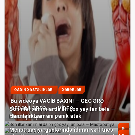
QADIN XƏSTƏLIKLƏRI
XƏBƏRLƏR
Bu videoya VACİB BAXIN! — GEC ƏRƏ
GEDƏNLƏRDƏ… — VİDEO
Son illər xanımlarda ən çox yayılan bəla —
Hamiləlik zamanı panik atak
Mastopatiya
Menstruasiya günlərində idman və fitnes