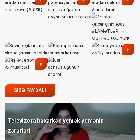
SIZƏ FAYDALI
Televizora baxarkən yemək yemənin
zərərləri