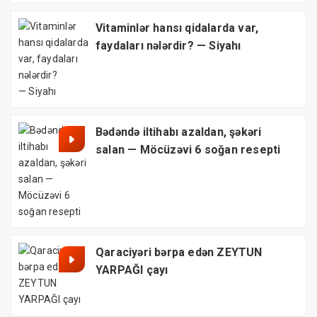
Vitaminlər hansı qidalarda var,
faydaları nələrdir? — Siyahı
Bədəndə iltihabı azaldan, şəkəri
salan — Möcüzəvi 6 soğan resepti
Qaraciyəri bərpa edən ZEYTUN
YARPAĞI çayı