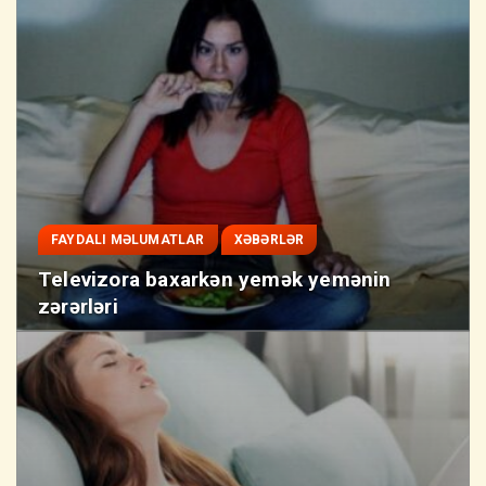
FAYDALI MƏLUMATLAR
XƏBƏRLƏR
Televizora baxarkən yemək yemənin
zərərləri