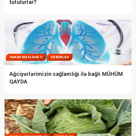
tutulurlar?
HƏKIM MƏSLƏHƏTI
XƏBƏRLƏR
Ağciyərlərimizin sağlamlığı ilə bağlı MÜHÜM
QAYDA