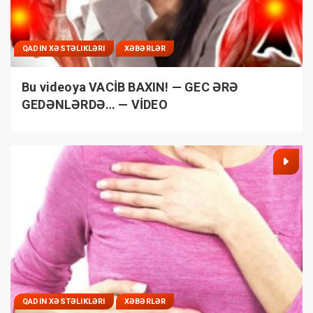
QADIN XƏSTƏLIKLƏRI
XƏBƏRLƏR
Bu videoya VACİB BAXIN! — GEC ƏRƏ
GEDƏNLƏRDƏ… — VİDEO
QADIN XƏSTƏLIKLƏRI
XƏBƏRLƏR