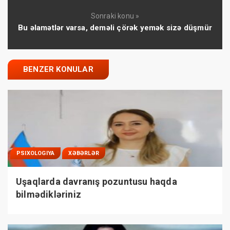
Sonraki konu »
Bu əlamətlər varsa, deməli çörək yemək sizə düşmür
BENZER KONULAR
PSIXOLOGIYA
XƏBƏRLƏR
Uşaqlarda davranış pozuntusu haqda
bilmədikləriniz