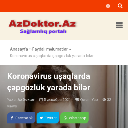
Anasayfa
››
Faydalı məlumatlar
››
Koronavirus uşaqlarda çəpgözlük yarada bilər
Koronavirus uşaqlarda
çəpgözlük yarada bilər
Yazar
AzDoktor
5 декабря 2021
Yorum Yap
32
views
Facebook
Twitter
Whatsapp