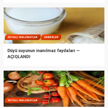
FAYDALI MƏLUMATLAR
XƏBƏRLƏR
Düyü suyunun inanılmaz faydaları —
AÇIQLANDI
FAYDALI MƏLUMATLAR