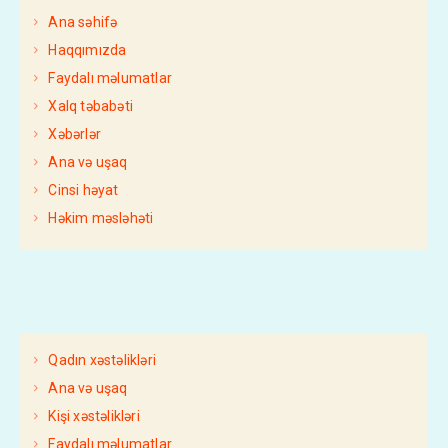
Ana səhifə
Haqqımızda
Faydalı məlumatlar
Xalq təbabəti
Xəbərlər
Ana və uşaq
Cinsi həyat
Həkim məsləhəti
Qadın xəstəlikləri
Ana və uşaq
Kişi xəstəlikləri
Faydalı məlumatlar