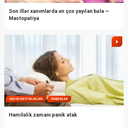
Son illər xanımlarda ən çox yayılan bəla —
Mastopatiya
QADIN XƏSTƏLIKLƏRI
XƏBƏRLƏR
Hamiləlik zamanı panik atak