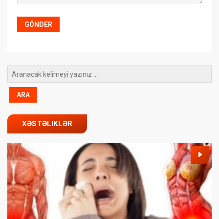
XƏSTƏLIKLƏR