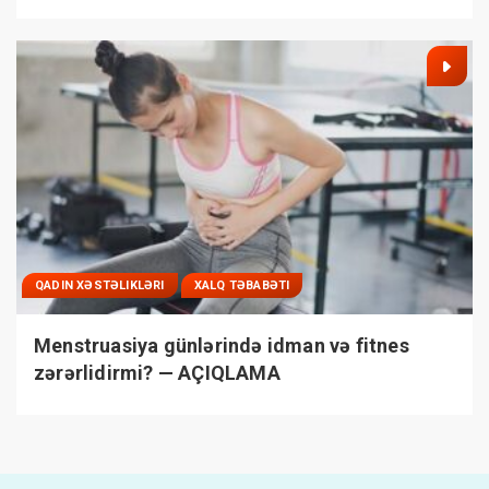
QADIN XƏSTƏLIKLƏRI
XALQ TƏBABƏTI
Menstruasiya günlərində idman və fitnes
zərərlidirmi? — AÇIQLAMA