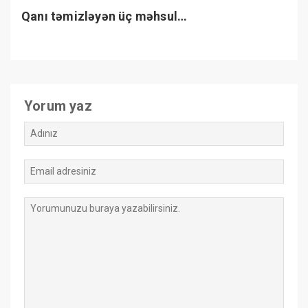
Qanı təmizləyən üç məhsul…
Yorum yaz