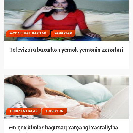
FAYDALI MƏLUMATLAR
XƏBƏRLƏR
Televizora baxarkən yemək yemənin zərərləri
TIBBI YENILIKLƏR
XƏBƏRLƏR
Ən çox kimlər bağırsaq xərçəngi xəstəliyinə