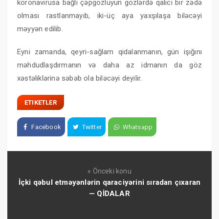
koronavirusa bağlı çəpgözlüyün gözlərdə qalıcı bir zədə
olması rastlanmayıb, iki-üç aya yaxşılaşa biləcəyi
məyyən edilib.
Eyni zamanda, qeyri-sağlam qidalanmanın, gün işığını
məhdudlaşdırmanın və daha az idmanın da göz
xəstəliklərinə səbəb ola biləcəyi deyilir.
ETIKETLER
Facebook
Twitter
Whatsapp
« Önceki konu
İçki qəbul etməyənlərin qaraciyərini sıradan çıxaran
— QİDALAR