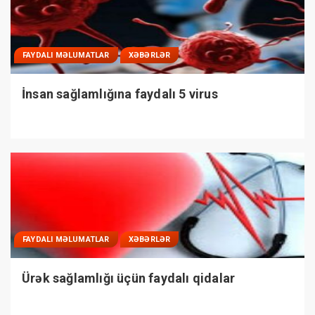
FAYDALI MƏLUMATLAR
XƏBƏRLƏR
İnsan sağlamlığına faydalı 5 virus
FAYDALI MƏLUMATLAR
XƏBƏRLƏR
Ürək sağlamlığı üçün faydalı qidalar