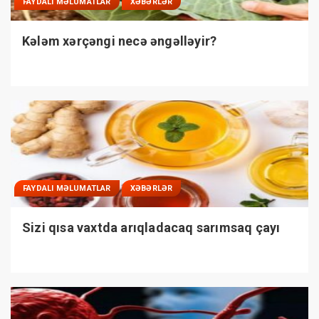
FAYDALI MƏLUMATLAR
XƏBƏRLƏR
Kələm xərçəngi necə əngəlləyir?
FAYDALI MƏLUMATLAR
XƏBƏRLƏR
Sizi qısa vaxtda arıqladacaq sarımsaq çayı