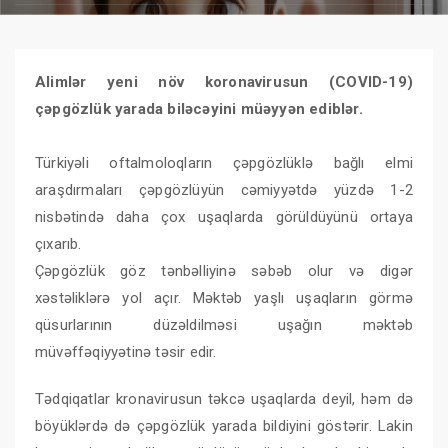
Alimlər yeni növ koronavirusun (COVID-19)
çəpgözlük yarada biləcəyini müəyyən ediblər.
Türkiyəli oftalmoloqların çəpgözlüklə bağlı elmi
araşdırmaları çəpgözlüyün cəmiyyətdə yüzdə 1-2
nisbətində daha çox uşaqlarda görüldüyünü ortaya
çıxarıb.
Çəpgözlük göz tənbəlliyinə səbəb olur və digər
xəstəliklərə yol açır. Məktəb yaşlı uşaqların görmə
qüsurlarının düzəldilməsi uşağın məktəb
müvəffəqiyyətinə təsir edir.
Tədqiqatlar kronavirusun təkcə uşaqlarda deyil, həm də
böyüklərdə də çəpgözlük yarada bildiyini göstərir. Lakin