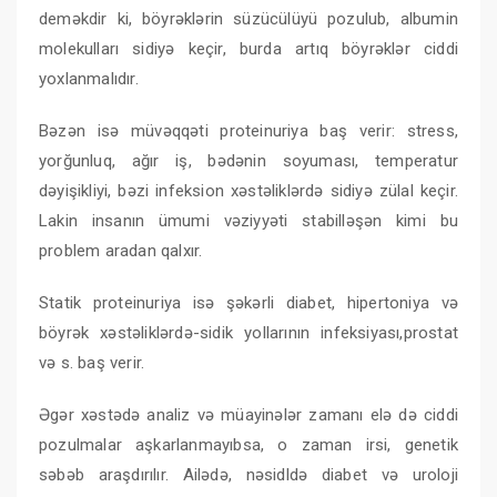
deməkdir ki, böyrəklərin süzücülüyü pozulub, albumin
molekulları sidiyə keçir, burda artıq böyrəklər ciddi
yoxlanmalıdır.
Bəzən isə müvəqqəti proteinuriya baş verir: stress,
yorğunluq, ağır iş, bədənin soyuması, temperatur
dəyişikliyi, bəzi infeksion xəstəliklərdə sidiyə zülal keçir.
Lakin insanın ümumi vəziyyəti stabilləşən kimi bu
problem aradan qalxır.
Statik proteinuriya isə şəkərli diabet, hipertoniya və
böyrək xəstəliklərdə-sidik yollarının infeksiyası,prostat
və s. baş verir.
Əgər xəstədə analiz və müayinələr zamanı elə də ciddi
pozulmalar aşkarlanmayıbsa, o zaman irsi, genetik
səbəb araşdırılır. Ailədə, nəsidldə diabet və uroloji