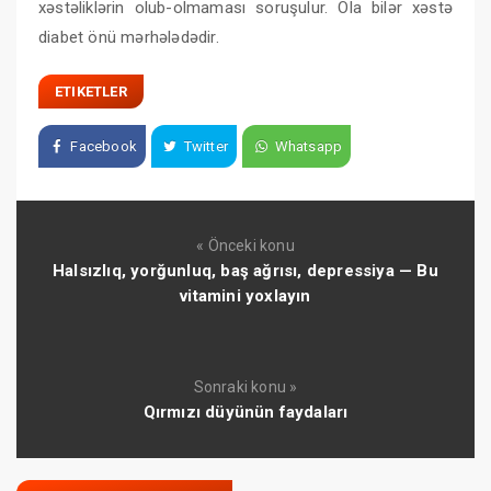
xəstəliklərin olub-olmaması soruşulur. Ola bilər xəstə
diabet önü mərhələdədir.
ETIKETLER
Facebook
Twitter
Whatsapp
« Önceki konu
Halsızlıq, yorğunluq, baş ağrısı, depressiya — Bu
vitamini yoxlayın
Sonraki konu »
Qırmızı düyünün faydaları