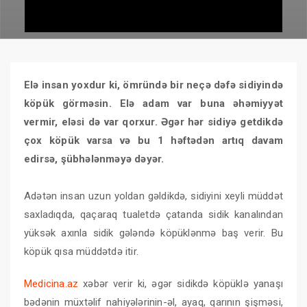
Elə insan yoxdur ki, ömründə bir neçə dəfə sidiyində
köpük görməsin. Elə adam var buna əhəmiyyət
vermir, eləsi də var qorxur. Əgər hər sidiyə getdikdə
çox köpük varsa və bu 1 həftədən artıq davam
edirsə, şübhələnməyə dəyər.
Adətən insan uzun yoldan gəldikdə, sidiyini xeyli müddət
saxladıqda, qaçaraq tualetdə çatanda sidik kanalından
yüksək axınla sidik gələndə köpüklənmə baş verir. Bu
köpük qısa müddətdə itir.
Medicina.az
xəbər verir ki, əgər sidikdə köpüklə yanaşı
bədənin müxtəlif nahiyələrinin-əl, ayaq, qarının şişməsi,