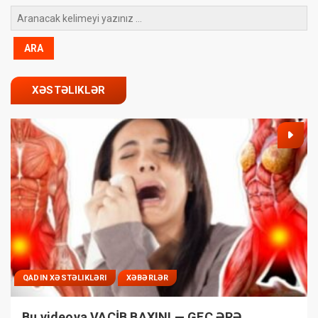
XƏSTƏLIKLƏR
QADIN XƏSTƏLIKLƏRI
XƏBƏRLƏR
Bu videoya VACİB BAXIN! — GEC ƏRƏ