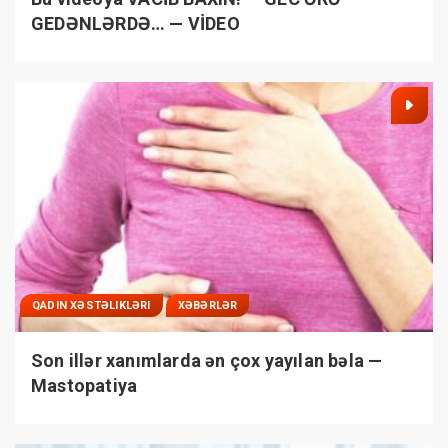
GEDƏNLƏRDƏ… — VİDEO
QADIN XƏSTƏLIKLƏRI
XƏBƏRLƏR
Son illər xanımlarda ən çox yayılan bəla —
Mastopatiya