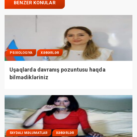
BENZER KONULAR
PSIXOLOGIYA
XƏBƏRLƏR
Uşaqlarda davranış pozuntusu haqda
bilmədikləriniz
FAYDALI MƏLUMATLAR
XƏBƏRLƏR