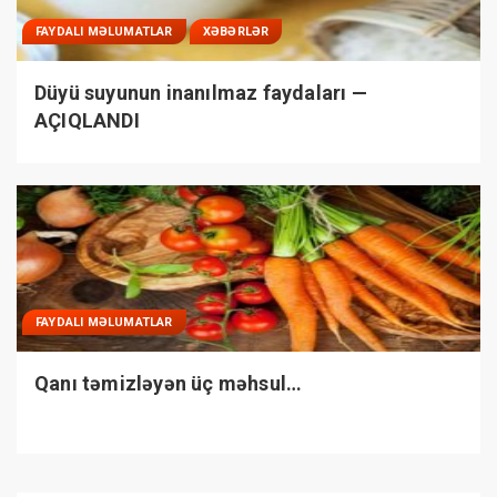
FAYDALI MƏLUMATLAR
XƏBƏRLƏR
Düyü suyunun inanılmaz faydaları —
AÇIQLANDI
FAYDALI MƏLUMATLAR
Qanı təmizləyən üç məhsul…