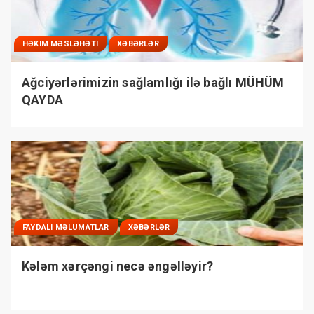
HƏKIM MƏSLƏHƏTI
XƏBƏRLƏR
Ağciyərlərimizin sağlamlığı ilə bağlı MÜHÜM
QAYDA
FAYDALI MƏLUMATLAR
XƏBƏRLƏR
Kələm xərçəngi necə əngəlləyir?