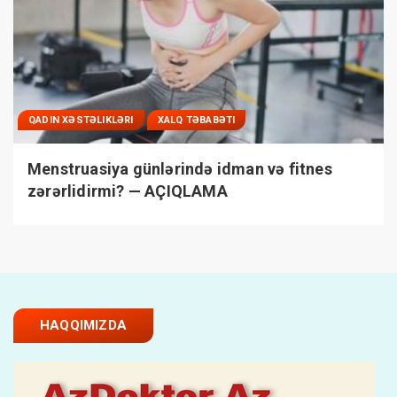
QADIN XƏSTƏLIKLƏRI
XALQ TƏBABƏTI
Menstruasiya günlərində idman və fitnes
zərərlidirmi? — AÇIQLAMA
HAQQIMIZDA