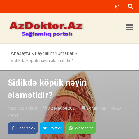
Anasayfa
››
Faydalı məlumatlar
››
Sidikdə köpük nəyin əlamətidir?
Sidikdə köpük nəyin
əlamətidir?
Yazar
AzDoktor
8 декабря 2021
Yorum Yap
28
views
Facebook
Twitter
Whatsapp