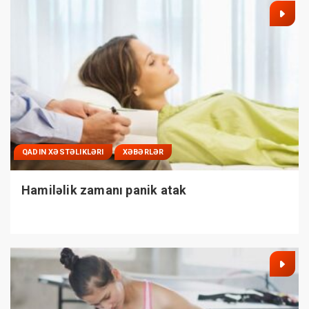
QADIN XƏSTƏLIKLƏRI
XƏBƏRLƏR
Hamiləlik zamanı panik atak