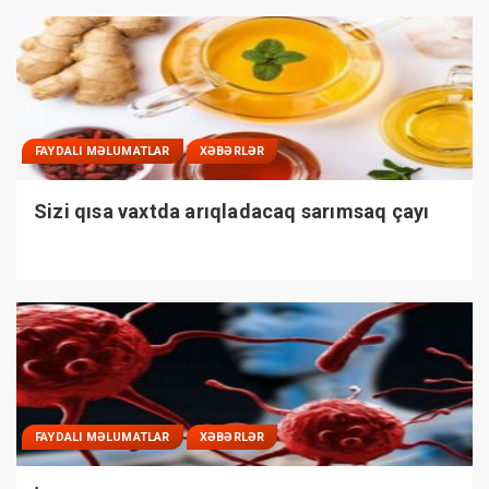
FAYDALI MƏLUMATLAR
XƏBƏRLƏR
Sizi qısa vaxtda arıqladacaq sarımsaq çayı
FAYDALI MƏLUMATLAR
XƏBƏRLƏR