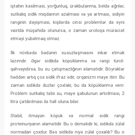
iştahın kəsilməsi, yorğunluq, ürəkbulanma, beldə ağrılar,
sutkalıq sidik miqdarının azalması və ya artması, sidiyin
rənginin dəyişməsi, kişilərdə cinsi problemlər də eyni
vaxtda müşahidə olunursa, o zaman uroloqa müraciət
etməyi yubatmaq olmaz.
İlk növbədə bədənin susuzlaşmasını inkar etmək
lazımdır. Əgər sidikdə köpüklənmə və rəngi tünd-
qəhvəyidirsə, bu su çatışmazlığının əlamətidir. Böyrəklər
həddən artıq çox sidik ifraz edir, orqanizm maye itirir. Bu
zaman sidikdə duzlar çoxlalır, bu da köpüklənmə verir.
Problem sutkalıq təbii su, maye qəbulunun artırılması, 2
litrə çatdırılması ilə həll oluna bilər.
Stabil, itməyən köpük və normal sidik rəngi
proteinuriyanın əlamətidir. Bu o deməkdir ki, sidikdə zülal
normadan çoxdur. Bəs sidikdə niyə zülal çoxalıb? Bu o