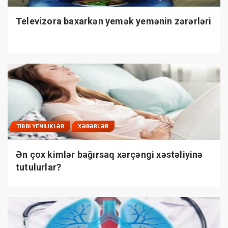
Televizora baxarkən yemək yemənin zərərləri
TIBBI YENILIKLƏR
XƏBƏRLƏR
Ən çox kimlər bağırsaq xərçəngi xəstəliyinə
tutulurlar?