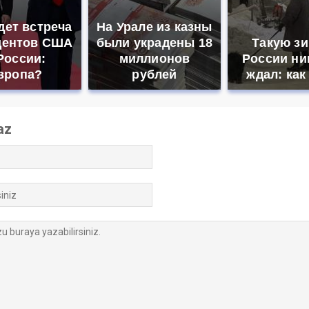
дет встреча
На Урале из казны
дентов США
были украдены 18
Такую зи
России:
миллионов
России ни
вропа?
рублей
ждал: как
az