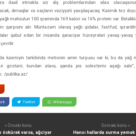
zə daxil etməklə siz diş problemlərindən xilas olacaqsını
ək, dırnaqlar və saçların vəziyyəti yaxşılaşacaq. Kəsmik tez doyu
yağlı məhsulun 100 qramında 169 kalori və 16% protein var. Beləlikl
n qarşısını alır. Müntəzəm olaraq yağlı qidalar, fəstfud, qızardıl
idalar qəbul edən bir insanda qaraciyər hüceyrələri yavaş-yavaş
evrilir.
a kəsmiyin tərkibində metionin amin turşusu var ki, bu da yağ 
ir göstərir, bundan əlavə, qanda pis xolesterini aşağı salır”
b. /publika.az/
ok
Twitter
Whatsapp
« Önceki konu
Sonraki konu »
ı öskürək varsa, ağciyər
Hansı hallarda xurma yemək 