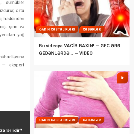
z, sümüklər
zdurur, orta
ə, həddindən
mış, şirin və
QADIN XƏSTƏLIKLƏRI
XƏBƏRLƏR
 yenidən yağ
Bu videoya VACİB BAXIN! — GEC ƏRƏ
GEDƏNLƏRDƏ… — VİDEO
mübadiləsinə
, — ekspert
QADIN XƏSTƏLIKLƏRI
XƏBƏRLƏR
zərərlidir?