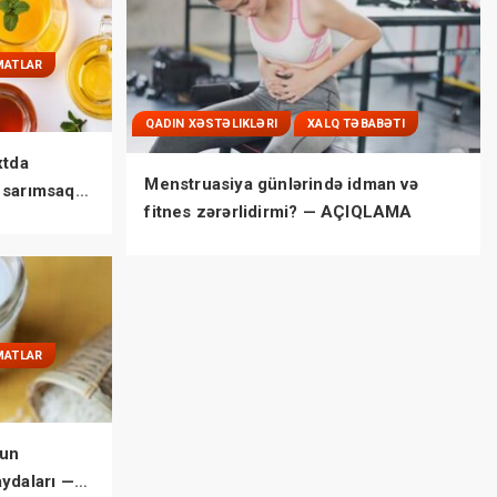
MATLAR
QADIN XƏSTƏLIKLƏRI
XALQ TƏBABƏTI
xtda
Menstruasiya günlərində idman və
 sarımsaq
fitnes zərərlidirmi? — AÇIQLAMA
MATLAR
un
aydaları —