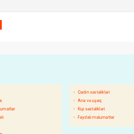
Qadın xəstəlikləri
a
Ana və uşaq
FAYDALI MƏLUMATLAR
lumatlar
Kişi xəstəlikləri
XƏBƏRLƏR
PSIXOLOGIYA
ti
Faydalı məlumatlar
AzDoktor
13 Октября 2022
AzDoktor
19 Апре