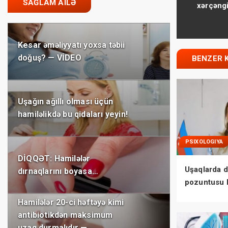
SAĞLAM AILƏ
xərçəngi
Kesar əməliyyatı yoxsa təbii
doğuş? — VİDEO
BENZER 
Uşağın ağıllı olması üçün
hamiləlikdə bu qidaları yeyin!
PSIXOLOGIYA
DİQQƏT: Hamilələr
Uşaqlarda d
dırnaqlarını boyasa…
pozuntusu 
bilmədikləri
Hamilələr 20-ci həftəyə kimi
antibiotikdən maksimum
uzaq durmalıdır —