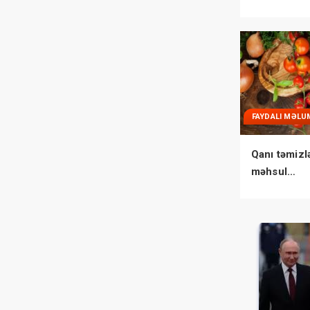
FAYDALI MƏLU
Qanı təmizl
məhsul…