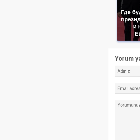
Где бу
прези
и 
Е
Yorum y