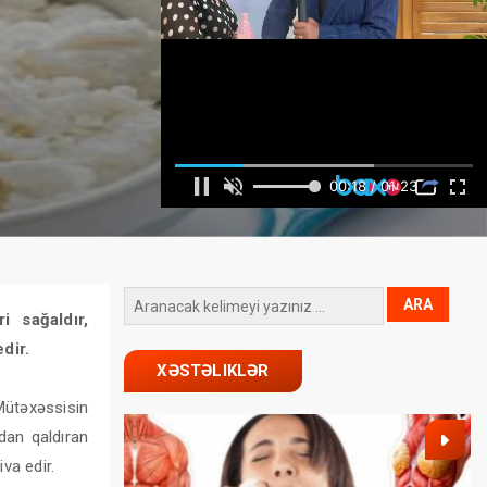
i sağaldır,
dir.
XƏSTƏLIKLƏR
Mütəxəssisin
dan qaldıran
va edir.