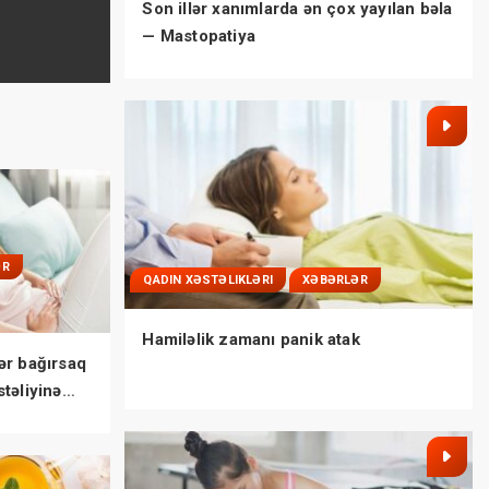
Son illər xanımlarda ən çox yayılan bəla
— Mastopatiya
ƏR
QADIN XƏSTƏLIKLƏRI
XƏBƏRLƏR
Hamiləlik zamanı panik atak
ər bağırsaq
təliyinə