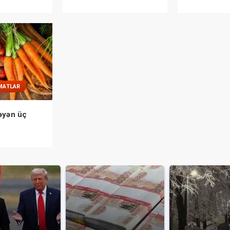
AÇIQLANDI
MATLAR
əyən üç