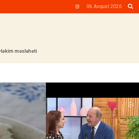
06 Avqust 2026
Həkim məsləhəti