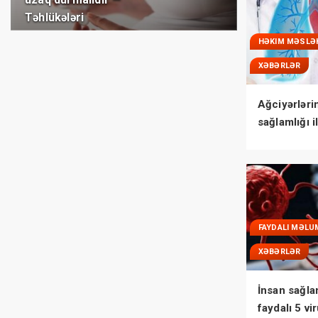
Təhlükələri
HƏKIM MƏSLƏ
XƏBƏRLƏR
Ağciyərləri
sağlamlığı i
bağlı MÜH
FAYDALI MƏLU
XƏBƏRLƏR
İnsan sağla
faydalı 5 vi