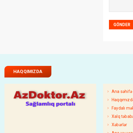
HAQQIMIZDA
Ana səhifə
Haqqımızd
Faydalı mə
Xalq təbabə
Xəbərlər