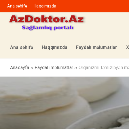
Ana səhifə
Haqqımızda
Ana səhifə
Haqqımızda
Faydalı məlumatlar
X
Anasayfa
››
Faydalı məlumatlar
››
Orqanizmi təmizləyən m