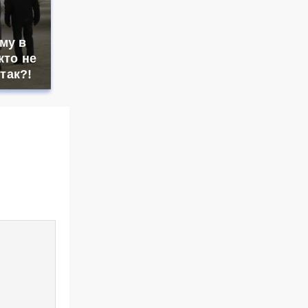
му в
кто не
 так?!