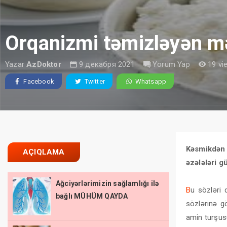
Orqanizmi təmizləyən m
Yazar
AzDoktor
9 декабря 2021
Yorum Yap
19 vi
Facebook
Twitter
Whatsapp
Kəsmikdən 
AÇIQLAMA
əzələləri g
Ağciyərlərimizin sağlamlığı ilə
B
u sözləri 
bağlı MÜHÜM QAYDA
sözlərinə g
amin turşusu