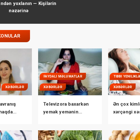
ndən yoxlanın — Kişilərin
nəzərinə
KONULAR
FAYDALI MƏLUMATLAR
TIBBI YENILIKL
XƏBƏRLƏR
XƏBƏRLƏR
XƏBƏRLƏR
avranış
Televizora baxarkən
Ən çox kiml
haqda
yemək yemənin
xərçəngi xəs
niz
zərərləri
tutulurlar?