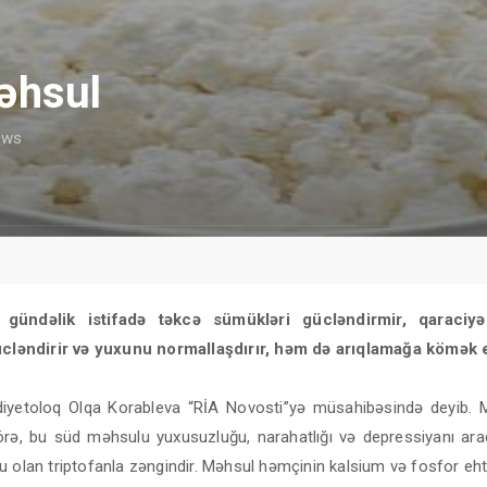
əhsul
ews
gündəlik istifadə təkcə sümükləri gücləndirmir, qaraciyər
ücləndirir və yuxunu normallaşdırır, həm də arıqlamağa kömək e
diyetoloq Olqa Korableva “RİA Novosti”yə müsahibəsində deyib. 
örə, bu süd məhsulu yuxusuzluğu, narahatlığı və depressiyanı ara
 olan triptofanla zəngindir. Məhsul həmçinin kalsium və fosfor ehti