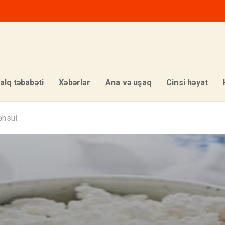
alq təbabəti
Xəbərlər
Ana və uşaq
Cinsi həyat
əhsul