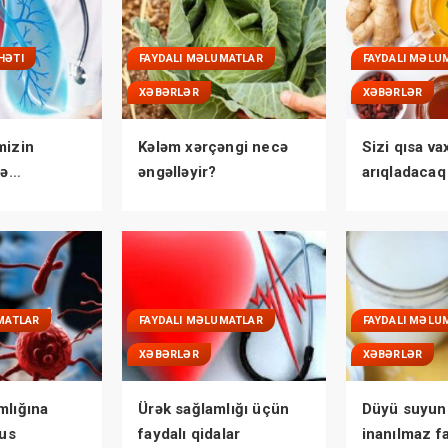
HƏTI
FAYDALI MƏLUMATLAR
FAYDALI MƏLU
XƏBƏRLƏR
XƏBƏRLƏR
mizin
Kələm xərçəngi necə
Sizi qısa va
lə
əngəlləyir?
arıqladacaq
ÜM QAYDA
çayı
MATLAR
FAYDALI MƏLUMATLAR
FAYDALI MƏLU
XƏBƏRLƏR
XƏBƏRLƏR
mlığına
Ürək sağlamlığı üçün
Düyü suyun
rus
faydalı qidalar
inanılmaz f