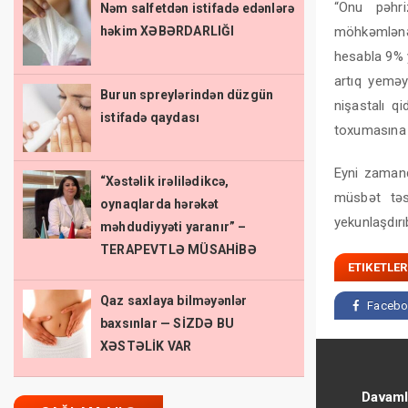
“Onu pəhri
Nəm salfetdən istifadə edənlərə
həkim XƏBƏRDARLIĞI
möhkəmlənəc
hesabla 9% 
artıq yeməyi
Burun spreylərindən düzgün
nişastalı q
istifadə qaydası
toxumasına ç
Eyni zamand
“Xəstəlik irəlilədikcə,
müsbət təs
oynaqlarda hərəkət
yekunlaşdırı
məhdudiyyəti yaranır” –
TERAPEVTLƏ MÜSAHİBƏ
ETIKETLER
Qaz saxlaya bilməyənlər
Facebo
baxsınlar — SİZDƏ BU
XƏSTƏLİK VAR
Davaml