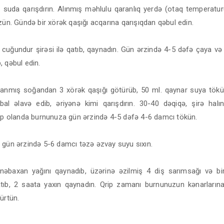
suda qarışdırın. Alınmış məhlulu qaranlıq yerdə (otaq temperatu
zün. Gündə bir xörək qaşığı acqarına qarışıqdan qəbul edin.
ı cuğundur şirəsi ilə qatıb, qaynadın. Gün ərzində 4-5 dəfə çaya və
 qəbul edin.
ranmış soğandan 3 xörək qaşığı götürüb, 50 ml. qaynar suya tökü
bal əlavə edib, əriyənə kimi qarışdırın. 30-40 dəqiqə, şirə halı
rip olanda burnunuza gün ərzində 4-5 dəfə 4-6 damcı tökün.
 gün ərzində 5-6 damcı təzə əzvay suyu sıxın.
nəbaxan yağını qaynadıb, üzərinə əzilmiş 4 diş sarımsağı və b
atıb, 2 saata yaxın qaynadın. Qrip zamanı burnunuzun kənarların
ürtün.