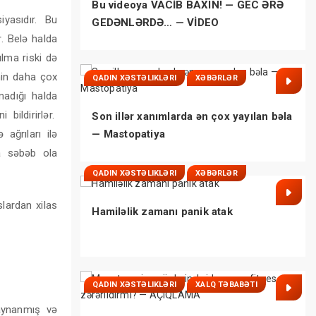
Bu videoya VACİB BAXIN! — GEC ƏRƏ
iyasıdır. Bu
GEDƏNLƏRDƏ… — VİDEO
r. Belə halda
yılma riski də
in daha çox
QADIN XƏSTƏLIKLƏRI
XƏBƏRLƏR
madığı halda
bildirirlər.
Son illər xanımlarda ən çox yayılan bəla
ağrıları ilə
— Mastopatiya
ra səbəb ola
QADIN XƏSTƏLIKLƏRI
XƏBƏRLƏR
lardan xilas
Hamiləlik zamanı panik atak
QADIN XƏSTƏLIKLƏRI
XALQ TƏBABƏTI
qaynanmış və