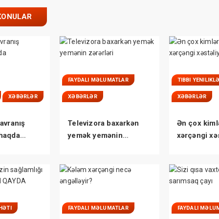
KONULAR
FAYDALI MƏLUMATLAR
TIBBI YENILIKL
XƏBƏRLƏR
XƏBƏRLƏR
XƏBƏRLƏR
avranış
Televizora baxarkən
Ən çox kiml
haqda
yemək yemənin
xərçəngi xəs
niz
zərərləri
tutulurlar?
HƏTI
FAYDALI MƏLUMATLAR
FAYDALI MƏLU