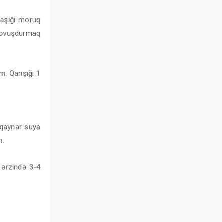
qaşığı moruq
ı ovuşdurmaq
m. Qarışığı 1
n qaynar suya
n.
 ərzində 3-4