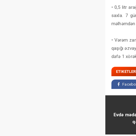
• 0,5 litr 
saxla. 7 g
məlhəmdən 
• Vərəm zam
qaşığı əzvay
dəfə 1 xörək
ETIKETLER
Facebo
Evdə mədə
q