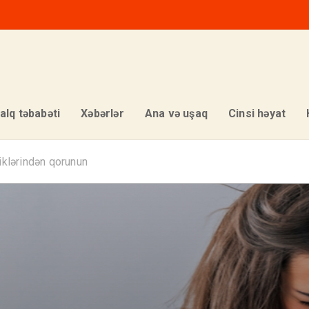
alq təbabəti
Xəbərlər
Ana və uşaq
Cinsi həyat
iklərindən qorunun