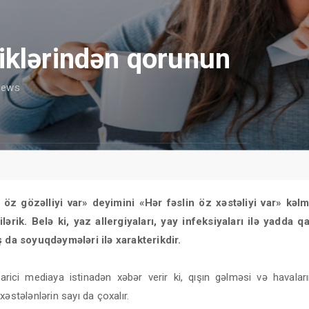
iklərindən qorunun
iews
 öz gözəlliyi var» deyimini «Hər fəslin öz xəstəliyi var» kəlm
lərik. Belə ki, yaz allergiyaları, yay infeksiyaları ilə yadda qa
ş da soyuqdəymələri ilə xarakterikdir.
rici mediaya istinadən xəbər verir ki, qışın gəlməsi və havala
xəstələnlərin sayı da çoxalır.