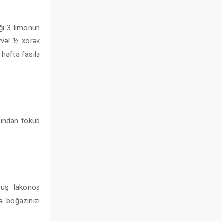
ğı 3 limonun
vvəl ½ xörək
 həftə fasilə
ığından töküb
lmuş lakonos
ə boğazınızı