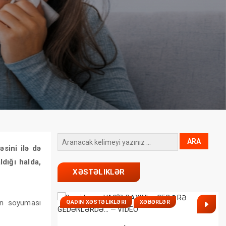
əsini ilə də
ldığı halda,
XƏSTƏLIKLƏR
rın soyuması
QADIN XƏSTƏLIKLƏRI
XƏBƏRLƏR