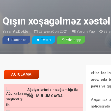
Qışın xoşagəlməz xəstəl
Yazar
AzDoktor
23 декабря 2021
Yorum Yap
33 v
Facebook
Twitter
Whatsapp
«Hər fəslin
AÇIQLAMA
əvəz edə bi
payız və qı
Ağciyərlərimizin sağlamlığı ilə
bağlı MÜHÜM QAYDA
Axşam.az xa
nəticəsində 