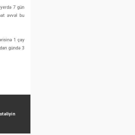
 yerdə 7 gün
at əvvəl bu
risinə 1 çay
ıqdan gündə 3
təliyin