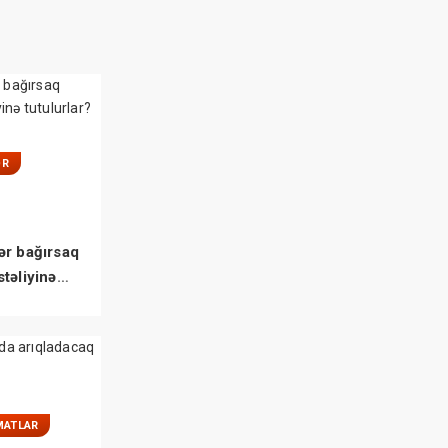
ƏR
ər bağırsaq
təliyinə
MATLAR