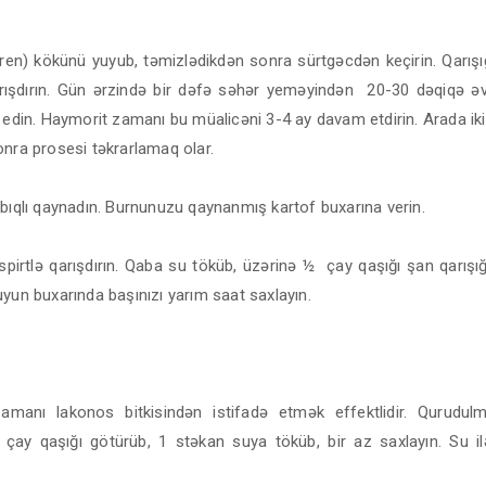
(xren) kökünü yuyub, təmizlədikdən sonra sürtgəcdən keçirin. Qarışı
qarışdırın. Gün ərzində bir dəfə səhər yeməyindən 20-30 dəqiqə ə
 edin. Haymorit zamanı bu müalicəni 3-4 ay davam etdirin. Arada iki
onra prosesi təkrarlamaq olar.
bıqlı qaynadın. Burnunuzu qaynanmış kartof buxarına verin.
 spirtlə qarışdırın. Qaba su töküb, üzərinə ½ çay qaşığı şan qarış
yun buxarında başınızı yarım saat saxlayın.
zamanı lakonos bitkisindən istifadə etmək effektlidir. Qurudu
 çay qaşığı götürüb, 1 stəkan suya töküb, bir az saxlayın. Su il