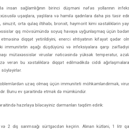
da insan sağlamlığının birinci düşməni nəfəs yollarının infeks
 xüsusilə uşaqlara, yaşlılara və hamilə qadınlara daha pis təsir edi
t, sinuzit, orta qulaq iltihabı, bronxit, haymorit kimi xəstəliklərin ya
əxəssislər qış mövsümündə soyuq havaya uyğunlaşmaq üçün bədən
 etməsinə diqqət yetirildiyini, enerci ehtiyatının kifayət qədər ol
i immunitetin aşağı düşdüyünü və infeksiyalara qarşı zəiflədiyini 
aşı mütəxəssislər viruslar nəticəsində yüksək temperatur, əzələ 
ə verən bu xəstəliklərə diqqət edilmədikdə ciddi ağırlaşmala
 söyləyirlər.
oblemlərdən uzaq olmaq üçün immuniteti möhkəmləndirmək, virus
dır. Bunu ev şəraitində etmək də mümkündür.
əraitində hazırlaya biləcəyiniz dərmanları təqdim edirik:
və 2 diş sarımsağı sürtgəcdən keçirin. Alınan kütləni, 1 litr 