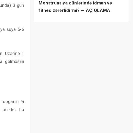
Menstruasiya günlərində idman və
runda) 3 gün
fitnes zərərlidirmi? — AÇIQLAMA
 ya suya 5-6
n. Üzərinə 1
na gəlməsini
ir soğanın ¼
a tez-tez bu