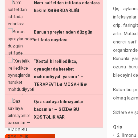
Nəm salfetdən istifadə edənlərə
Qış ayların
həkim XƏBƏRDARLIĞI
infeksiyalar
qrip, faringi
Burun spreylərindən düzgün
artır. Müt
istifadə qaydası
enerci sərf
orqanizmdək
Bununla yan
“Xəstəlik irəlilədikcə,
özünü büruz
oynaqlarda hərəkət
biləcəyini də
məhdudiyyəti yaranır” –
TERAPEVTLƏ MÜSAHİBƏ
Bütün bu pr
olmaq lazım
Qaz saxlaya bilməyənlər
baxsınlar — SİZDƏ BU
Sizlərə ev ş
XƏSTƏLİK VAR
Qrip
• 2 limonu 