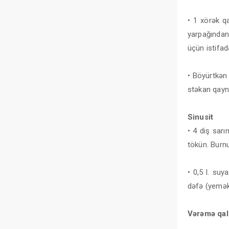
• 1 xörək q
yarpağından
üçün istifad
• Böyürtkən 
stəkan qayna
Sinusit
• 4 diş sarı
tökün. Burnu
• 0,5 l. su
dəfə (yemək
Vərəmə qal