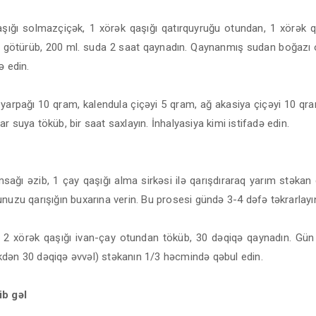
aşığı solmazçiçək, 1 xörək qaşığı qatırquyruğu otundan, 1 xörək 
 götürüb, 200 ml. suda 2 saat qaynadın. Qaynanmış sudan boğaz
ə edin.
yarpağı 10 qram, kalendula çiçəyi 5 qram, ağ akasiya çiçəyi 10 qra
r suya töküb, bir saat saxlayın. İnhalyasiya kimi istifadə edin.
msağı əzib, 1 çay qaşığı alma sirkəsi ilə qarışdıraraq yarım stəka
nuzu qarışığın buxarına verin. Bu prosesi gündə 3-4 dəfə təkrarlayı
ya 2 xörək qaşığı ivan-çay otundan töküb, 30 dəqiqə qaynadın. Gün
dən 30 dəqiqə əvvəl) stəkanın 1/3 həcmində qəbul edin.
ib gəl