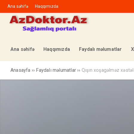
Ana səhifə
Haqqımızda
Ana səhifə
Haqqımızda
Faydalı məlumatlar
X
Anasayfa
››
Faydalı məlumatlar
››
Qışın xoşagəlməz xəstəl