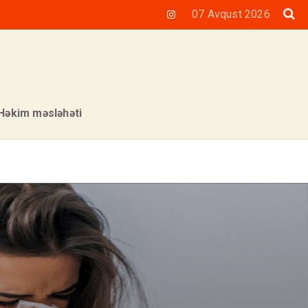
07 Avqust 2026
Həkim məsləhəti