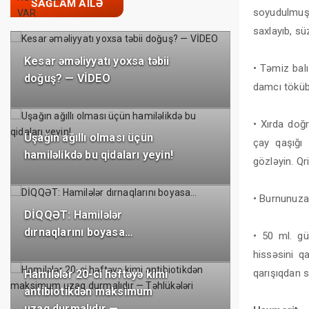
SAĞLAM AILƏ
soyudulmuş 
saxlayıb, sü
Kesar əməliyyatı yoxsa təbii
• Təmiz bal
doğuş? — VİDEO
damcı töküb,
• Xırda doğ
Uşağın ağıllı olması üçün
çay qaşığı 
hamiləlikdə bu qidaları yeyin!
gözləyin. Q
• Burnunuza
DİQQƏT: Hamilələr
dırnaqlarını boyasa…
• 50 ml. gü
hissəsini q
qarışıqdan s
Hamilələr 20-ci həftəyə kimi
antibiotikdən maksimum
uzaq durmalıdır —