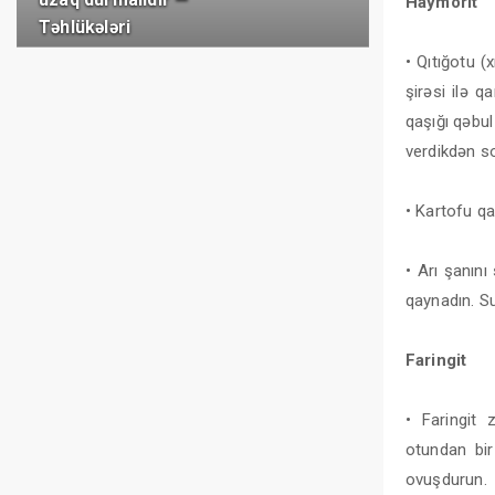
Haymorit
Təhlükələri
• Qıtığotu 
şirəsi ilə 
qaşığı qəbul
verdikdən s
• Kartofu qa
• Arı şanını
qaynadın. Su
Faringit
• Faringit 
otundan bir
ovuşdurun.