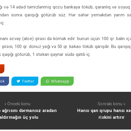
arağı və 14 ədəd təmizlənmiş qozu bankaya töküb, qaranlıq və soyuq
ündən sonra qarışığı götürüb süz. Hər səhər yeməkdən yarım sa
iç.
anı əzvay (aloe) şirəsi də kömək edir: bunun üçün 100 qr. balın içə
 şirəsi, 100 qr. donuz yağı və 50 qr. kakao töküb qarışdır. Bu qarış
 qaşığı götürüb, 1 stəkan qaynar südə qatıb iç.
ok
Twitter
Whatsapp
« Önceki konu
Sonraki konu »
 ağrısını dərmansız aradan
Hansı qan qrupu hansı xəs
aldırmağın üç yolu
riskini artırır