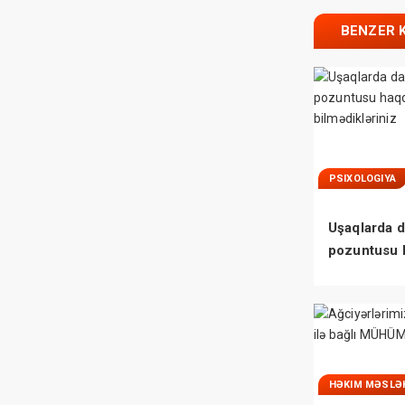
BENZER 
PSIXOLOGIYA
Uşaqlarda d
pozuntusu 
bilmədikləri
HƏKIM MƏSLƏ