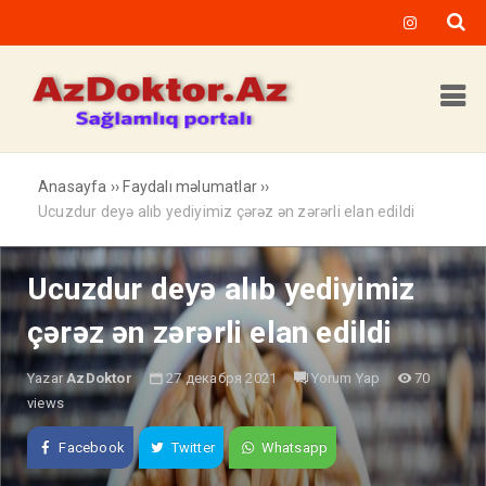
Anasayfa
››
Faydalı məlumatlar
››
Ucuzdur deyə alıb yediyimiz çərəz ən zərərli elan edildi
Ucuzdur deyə alıb yediyimiz
çərəz ən zərərli elan edildi
Yazar
AzDoktor
27 декабря 2021
Yorum Yap
70
views
Facebook
Twitter
Whatsapp