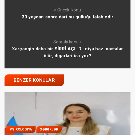
« Önceki konu
30 yaşdan sonra dəri bu qulluğu tələb edir
Sonraki konu »
Xərçəngin daha bir SİRRİ AÇILDI: niyə bəzi xəstələr
ölür, digərləri isə yox?
BENZER KONULAR
PSIXOLOGIYA
XƏBƏRLƏR