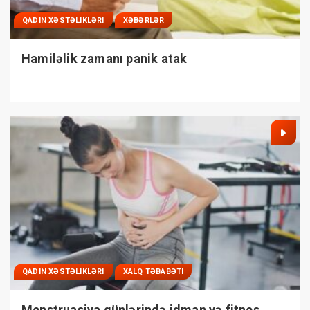
QADIN XƏSTƏLIKLƏRI
XƏBƏRLƏR
Hamiləlik zamanı panik atak
QADIN XƏSTƏLIKLƏRI
XALQ TƏBABƏTI
Menstruasiya günlərində idman və fitnes