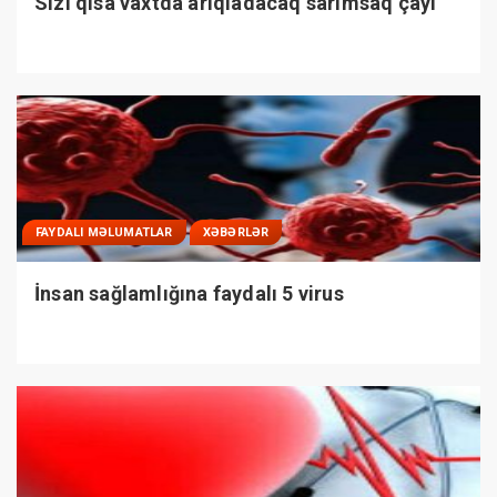
Sizi qısa vaxtda arıqladacaq sarımsaq çayı
FAYDALI MƏLUMATLAR
XƏBƏRLƏR
İnsan sağlamlığına faydalı 5 virus