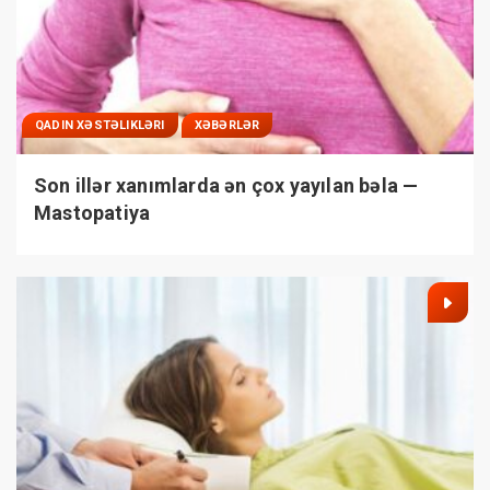
QADIN XƏSTƏLIKLƏRI
XƏBƏRLƏR
Son illər xanımlarda ən çox yayılan bəla —
Mastopatiya