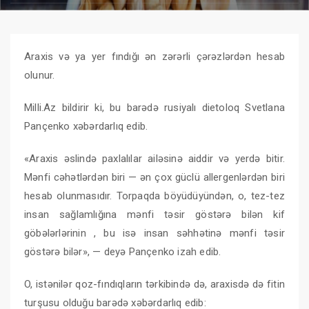
Araxis və ya yer fındığı ən zərərli çərəzlərdən hesab
olunur.
Milli.Az bildirir ki, bu barədə rusiyalı dietoloq Svetlana
Pançenko xəbərdarlıq edib.
«Araxis əslində paxlalılar ailəsinə aiddir və yerdə bitir.
Mənfi cəhətlərdən biri — ən çox güclü allergenlərdən biri
hesab olunmasıdır. Torpaqda böyüdüyündən, o, tez-tez
insan sağlamlığına mənfi təsir göstərə bilən kif
göbələrlərinin , bu isə insan səhhətinə mənfi təsir
göstərə bilər», — deyə Pançenko izah edib.
O, istənilər qoz-fındıqların tərkibində də, araxisdə də fitin
turşusu olduğu barədə xəbərdarlıq edib: