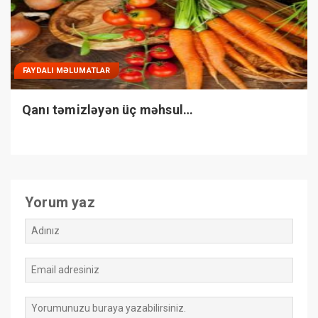
FAYDALI MƏLUMATLAR
Qanı təmizləyən üç məhsul…
Yorum yaz