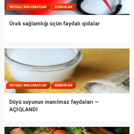
FAYDALI MƏLUMATLAR
XƏBƏRLƏR
Ürək sağlamlığı üçün faydalı qidalar
FAYDALI MƏLUMATLAR
XƏBƏRLƏR
Düyü suyunun inanılmaz faydaları —
AÇIQLANDI