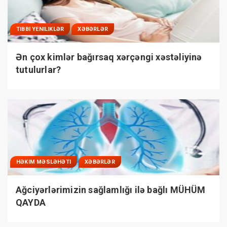
TIBBI YENILIKLƏR
XƏBƏRLƏR
Ən çox kimlər bağırsaq xərçəngi xəstəliyinə
tutulurlar?
HƏKIM MƏSLƏHƏTI
XƏBƏRLƏR
Ağciyərlərimizin sağlamlığı ilə bağlı MÜHÜM
QAYDA