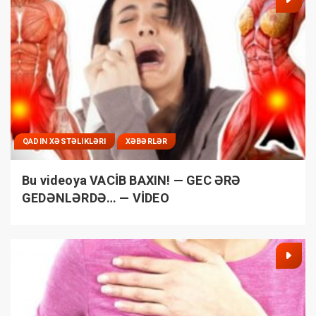
QADIN XƏSTƏLIKLƏRI
XƏBƏRLƏR
Bu videoya VACİB BAXIN! — GEC ƏRƏ
GEDƏNLƏRDƏ… — VİDEO