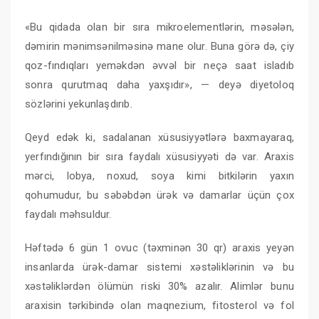
«Bu qidada olan bir sıra mikroelementlərin, məsələn,
dəmirin mənimsənilməsinə mane olur. Buna görə də, çiy
qoz-fındıqları yeməkdən əvvəl bir neçə saat isladıb
sonra qurutmaq daha yaxşıdır», — deyə diyetoloq
sözlərini yekunlaşdırıb.
Qeyd edək ki, sadalanan xüsusiyyətlərə baxmayaraq,
yerfındığının bir sıra faydalı xüsusiyyəti də var. Araxis
mərci, lobya, noxud, soya kimi bitkilərin yaxın
qohumudur, bu səbəbdən ürək və damarlar üçün çox
faydalı məhsuldur.
Həftədə 6 gün 1 ovuc (təxminən 30 qr) araxis yeyən
insanlarda ürək-damar sistemi xəstəliklərinin və bu
xəstəliklərdən ölümün riski 30% azalır. Alimlər bunu
araxisin tərkibində olan maqnezium, fitosterol və fol