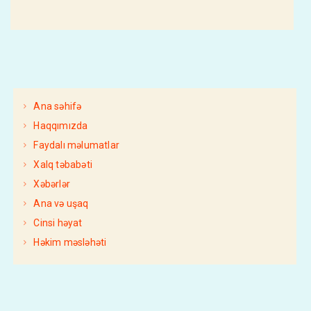
Ana səhifə
Haqqımızda
Faydalı məlumatlar
Xalq təbabəti
Xəbərlər
Ana və uşaq
Cinsi həyat
Həkim məsləhəti