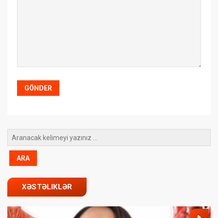
XƏSTƏLIKLƏR