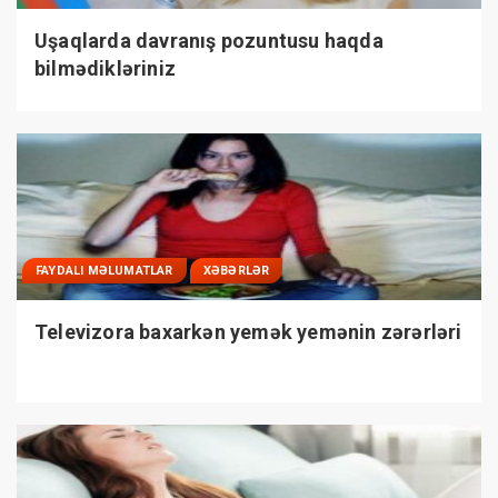
Uşaqlarda davranış pozuntusu haqda
bilmədikləriniz
FAYDALI MƏLUMATLAR
XƏBƏRLƏR
Televizora baxarkən yemək yemənin zərərləri