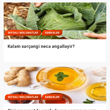
FAYDALI MƏLUMATLAR
XƏBƏRLƏR
Kələm xərçəngi necə əngəlləyir?
FAYDALI MƏLUMATLAR
XƏBƏRLƏR