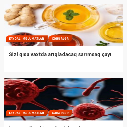
FAYDALI MƏLUMATLAR
XƏBƏRLƏR
Sizi qısa vaxtda arıqladacaq sarımsaq çayı
FAYDALI MƏLUMATLAR
XƏBƏRLƏR