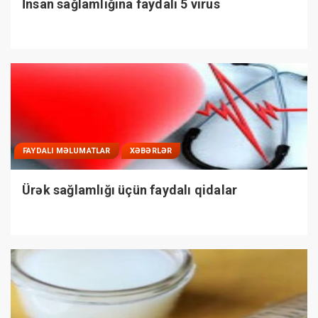
İnsan sağlamlığına faydalı 5 virus
FAYDALI MƏLUMATLAR
XƏBƏRLƏR
Ürək sağlamlığı üçün faydalı qidalar