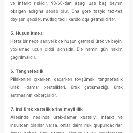
və infarkt riskidir. 90/60-dan aşağı usə baş beynin
oksigen aclığına səbəb olur. Ona görə təzyiq tez-tez
dəyişən şəxslər, mütləq təcili kardioloqa getməlidirlər.
5. Huşun itməsi
Hətta bir neçə saniyəlik də huşun getməsi ürək və beyini
yoxlamaq üçün ciddi siqnaldır. Elə həmin gün həkim
çağırılmalıdır.
6. Təngnəfəslik
Pilləkənləri çıxarkən, qaçarkən tövşümək, təngnəfəslik
ürək –damar xəstəlikləri, ürək çatışmazlığı, ürək
astmasının xəbərçisidir.
7. İrsi ürək xəstəliklərinə meyillilik
Ailəsində, nəslində ürək-damar xəstəliyi, infarkt və
insultdan ölənlər varsa, onlar daim risk qrupundadırlar.