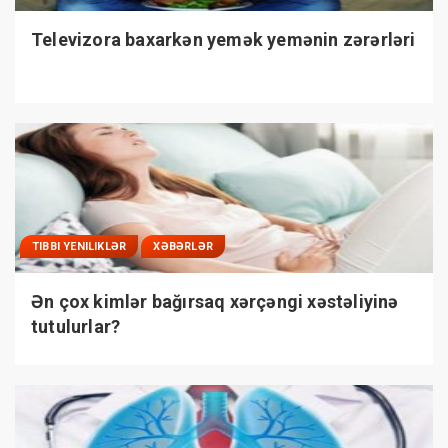
Televizora baxarkən yemək yemənin zərərləri
TIBBI YENILIKLƏR
XƏBƏRLƏR
Ən çox kimlər bağırsaq xərçəngi xəstəliyinə
tutulurlar?