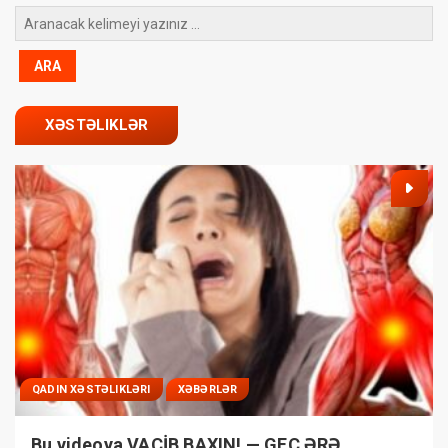
XƏSTƏLIKLƏR
QADIN XƏSTƏLIKLƏRI
XƏBƏRLƏR
Bu videoya VACİB BAXIN! — GEC ƏRƏ