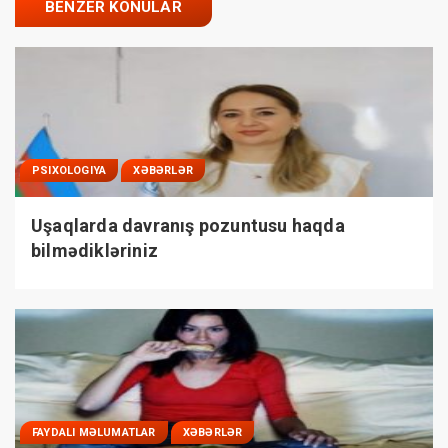
BENZER KONULAR
PSIXOLOGIYA
XƏBƏRLƏR
Uşaqlarda davranış pozuntusu haqda
bilmədikləriniz
FAYDALI MƏLUMATLAR
XƏBƏRLƏR