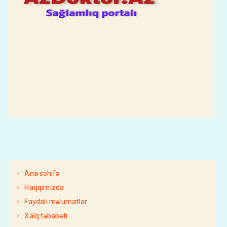
Ana səhifə
Haqqımızda
Faydalı məlumatlar
Xalq təbabəti