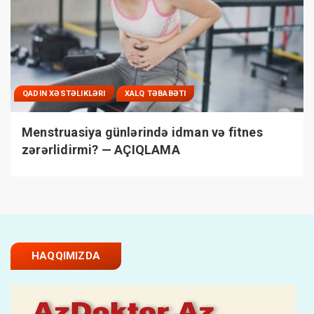
QADIN XƏSTƏLIKLƏRI
XALQ TƏBABƏTI
Menstruasiya günlərində idman və fitnes
zərərlidirmi? — AÇIQLAMA
HAQQIMIZDA