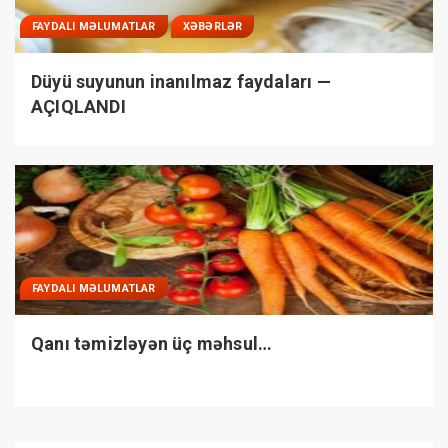
FAYDALI MƏLUMATLAR
XƏBƏRLƏR
Düyü suyunun inanılmaz faydaları —
AÇIQLANDI
FAYDALI MƏLUMATLAR
Qanı təmizləyən üç məhsul…