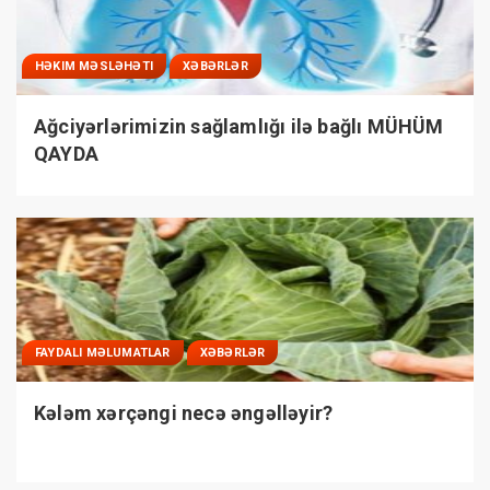
HƏKIM MƏSLƏHƏTI
XƏBƏRLƏR
Ağciyərlərimizin sağlamlığı ilə bağlı MÜHÜM
QAYDA
FAYDALI MƏLUMATLAR
XƏBƏRLƏR
Kələm xərçəngi necə əngəlləyir?