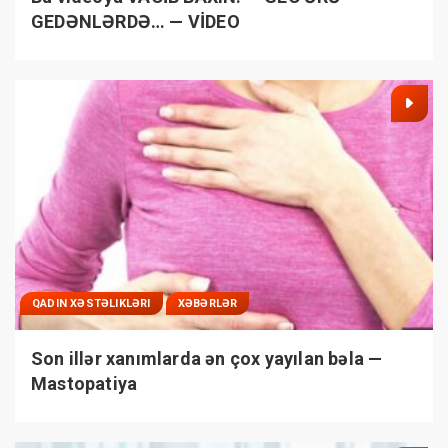
GEDƏNLƏRDƏ… — VİDEO
QADIN XƏSTƏLIKLƏRI
XƏBƏRLƏR
Son illər xanımlarda ən çox yayılan bəla —
Mastopatiya