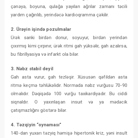
çənəyə, boyuna, qulağa yayılan ağrılar zamanı təcili
yardım çağırılıb, yerindəcə kardioqramma çəkilir.
2. Ürəyin işində pozulmalar
Ürək sanki birdən donur, soyuyur, birdən yerindən
çıxırmış kimi çırpınır, ürək ritmi gah yüksəlir, gah azalırsa,
bu fibrillyasiya və infarkt ola bilər.
3. Nəbz stabil deyil
Gah asta vurur, gah tezləşir. Xüsusən qəfildən asta
ritmə keçmə təhlükəlidir. Normada nəbz vurğusu 70-90
olmalıdır. Dəqiqədə 100 vurğu taxikardiyadır. Bu ciddi
siqnaldır. O yaxınlaşan insuıt və ya mədəcik
çatışmazlığını göstərə bilər.
4. Təzqiyin “oynaması”
140-dan yuxarı təzyiq həmişə hipertonik kriz, yəni insult