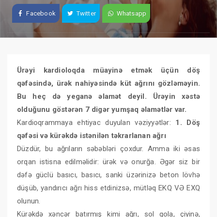
Facebook
Twitter
Whatsapp
Ürəyi kardioloqda müayinə etmək üçün döş
qəfəsində, ürək nahiyəsində küt ağrını gözləməyin.
Bu heç də yeganə əlamət deyil. Ürəyin xəstə
olduğunu göstərən 7 digər yumşaq əlamətlər var.
Kardioqrammaya ehtiyac duyulan vəziyyətlər:
1. Döş
qəfəsi və kürəkdə istənilən təkrarlanan ağrı
Düzdür, bu ağrıların səbəbləri çoxdur. Amma iki əsas
orqan istisna edilməlidir: ürək və onurğa. Əgər siz bir
dəfə güclü basıcı, basıcı, sanki üzərinizə beton lövhə
düşüb, yandırıcı ağrı hiss etdinizsə, mütləq EKQ VƏ EXQ
olunun.
Kürəkdə xəncər batırmış kimi ağrı, sol qola, çiyinə,