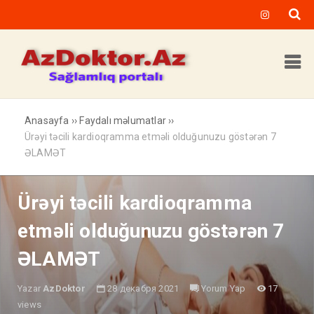
Anasayfa
››
Faydalı məlumatlar
››
Ürəyi təcili kardioqramma etməli olduğunuzu göstərən 7
ƏLAMƏT
Ürəyi təcili kardioqramma
etməli olduğunuzu göstərən 7
ƏLAMƏT
Yazar
AzDoktor
28 декабря 2021
Yorum Yap
17
views