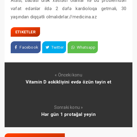
Atası, babası ürək xəstəsi olanlar və bu problemdən
vəfat edənlər ildə 2 dəfə kardioloqa getməli, 30
yaşından diqqətli olmalıdırlar.//medicina.az
ETIKETLER
Facebook
Twitter
Whatsapp
« Önceki konu
Vitamin D əskikliyini evdə özün təyin et
Sonraki konu »
Hər gün 1 protağal yeyin