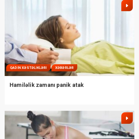
QADIN XƏSTƏLIKLƏRI
XƏBƏRLƏR
Hamiləlik zamanı panik atak