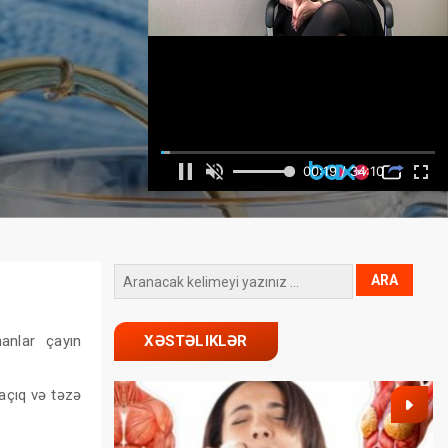
anlar çayın
XƏSTƏLIKLƏR
açıq və təzə