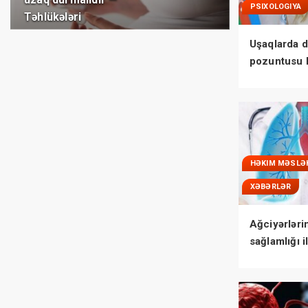
PSIXOLOGIYA
Təhlükələri
Uşaqlarda d
pozuntusu 
bilmədikləri
HƏKIM MƏSLƏ
XƏBƏRLƏR
Ağciyərləri
sağlamlığı i
bağlı MÜH