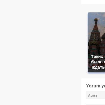
Таких
было с
ждать
Yorum y