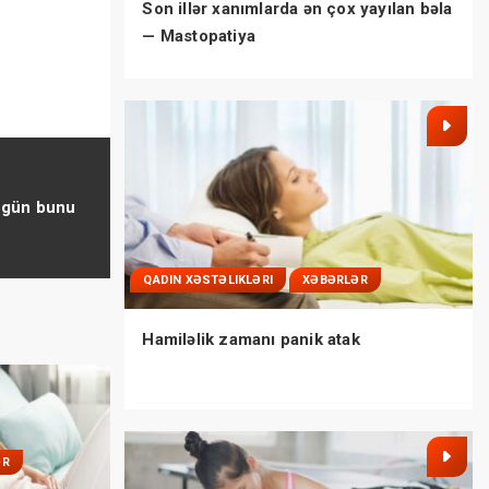
Son illər xanımlarda ən çox yayılan bəla
— Mastopatiya
 gün bunu
QADIN XƏSTƏLIKLƏRI
XƏBƏRLƏR
Hamiləlik zamanı panik atak
ƏR