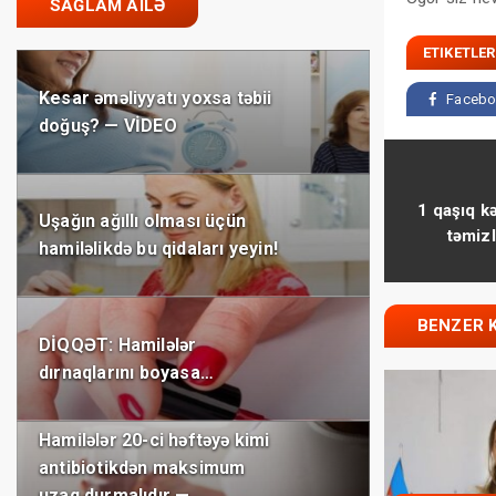
SAĞLAM AILƏ
ETIKETLER
Kesar əməliyyatı yoxsa təbii
Facebo
doğuş? — VİDEO
1 qaşıq k
Uşağın ağıllı olması üçün
təmiz
hamiləlikdə bu qidaları yeyin!
BENZER 
DİQQƏT: Hamilələr
dırnaqlarını boyasa…
Hamilələr 20-ci həftəyə kimi
antibiotikdən maksimum
uzaq durmalıdır —