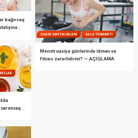
ər bağırsaq
təliyinə
QADIN XƏSTƏLIKLƏRI
XALQ TƏBABƏTI
Menstruasiya günlərində idman və
fitnes zərərlidirmi? — AÇIQLAMA
MATLAR
xtda
 sarımsaq