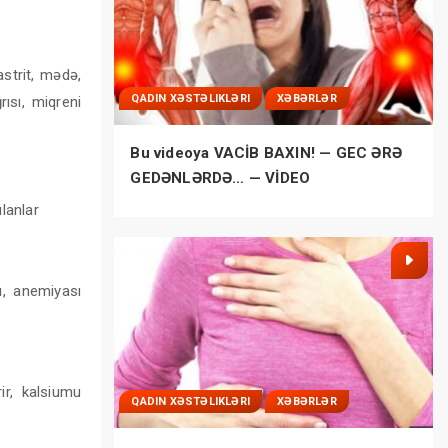
strit, mədə,
QADIN XƏSTƏLIKLƏRI
XƏBƏRLƏR
ısı, miqreni
Bu videoya VACİB BAXIN! — GEC ƏRƏ
GEDƏNLƏRDƏ… — VİDEO
lanlar
, anemiyası
ir, kalsiumu
QADIN XƏSTƏLIKLƏRI
XƏBƏRLƏR