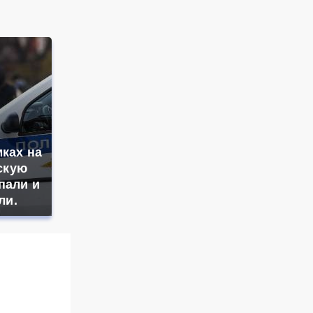
ках на
скую
пали и
ли.