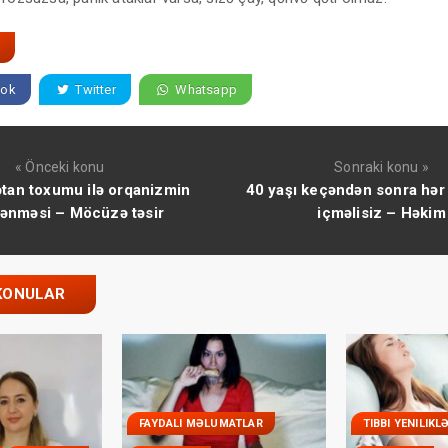
ok
Twitter
Whatsapp
« Önceki konu
Sonraki konu »
ətan toxumu ilə orqanizmin
40 yaşı keçəndən sonra hər
lənməsi – Möcüzə təsir
içməlisiz – Həkim
KONULAR
FAYDALI MƏLUMATLAR
TIBBI YENILIKL