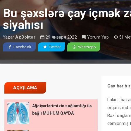
Bu şəxslərə çay içmək z
siyahısı
Yazar
AzDoktor
29 января 2022
Yorum Yap
51 vi
Facebook
Twitter
Whatsapp
Çay hər bir
AÇIQLAMA
Lakin bəzə
Ağciyərlərimizin sağlamlığı ilə
orqanizmdə 
bağlı MÜHÜM QAYDA
Bəzi sağlam
dəmlənmiş h