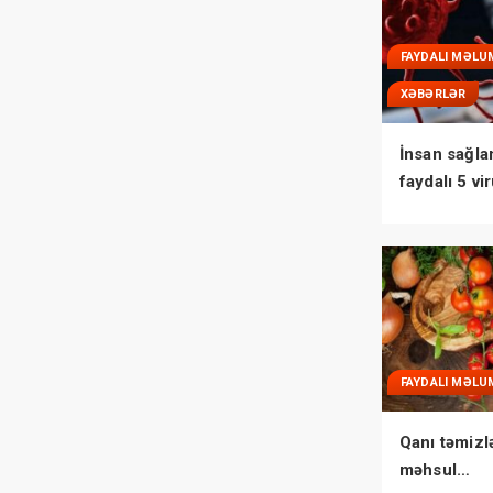
FAYDALI MƏLU
XƏBƏRLƏR
İnsan sağla
faydalı 5 vi
FAYDALI MƏLU
Qanı təmizl
məhsul…