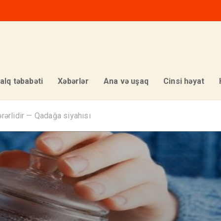
alq təbabəti
Xəbərlər
Ana və uşaq
Cinsi həyat
rərlidir — Qadağa siyahısı