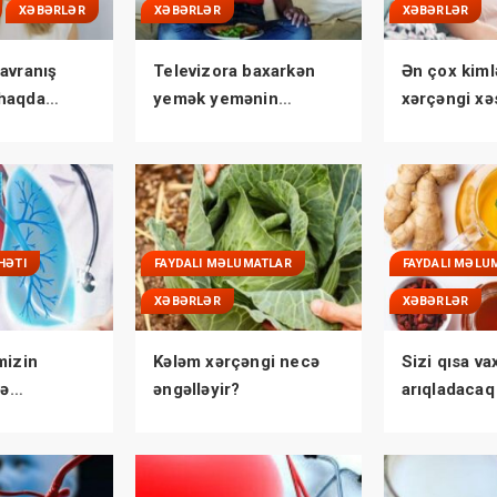
XƏBƏRLƏR
XƏBƏRLƏR
XƏBƏRLƏR
avranış
Televizora baxarkən
Ən çox kiml
haqda
yemək yemənin
xərçəngi xəs
niz
zərərləri
tutulurlar?
HƏTI
FAYDALI MƏLUMATLAR
FAYDALI MƏLU
XƏBƏRLƏR
XƏBƏRLƏR
mizin
Kələm xərçəngi necə
Sizi qısa va
lə
əngəlləyir?
arıqladacaq
ÜM QAYDA
çayı