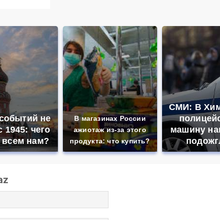
СМИ: В Хим
 событий не
полицей
В магазинах России
 1945: чего
машину на
ажиотаж из-за этого
 всем нам?
подожг
продукта: что купить?
az