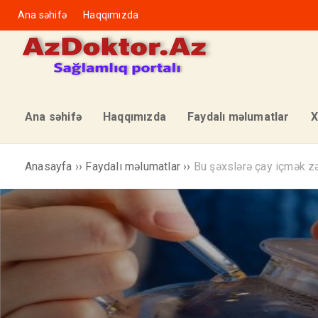
Ana səhifə
Haqqımızda
Ana səhifə
Haqqımızda
Faydalı məlumatlar
X
Anasayfa
››
Faydalı məlumatlar
››
Bu şəxslərə çay içmək zə