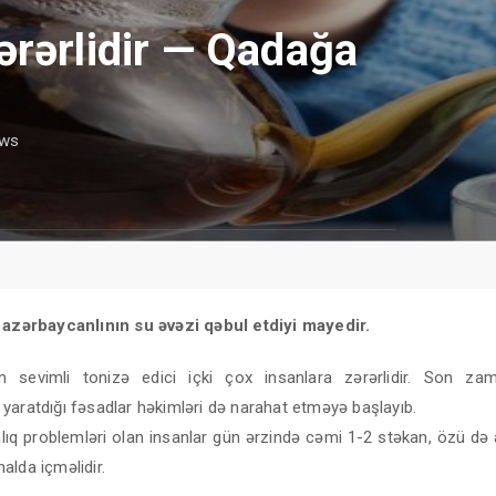
ərərlidir — Qadağa
ews
 azərbaycanlının su əvəzi qəbul etdiyi mayedir.
n sevimli tonizə edici içki çox insanlara zərərlidir. Son zam
yaratdığı fəsadlar həkimləri də narahat etməyə başlayıb.
lıq problemləri olan insanlar gün ərzində cəmi 1-2 stəkan, özü də 
alda içməlidir.