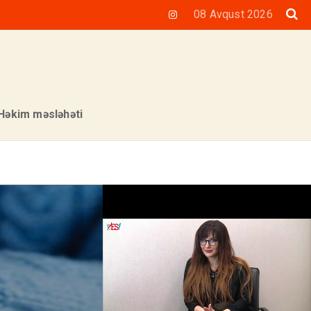
08 Avqust 2026
Həkim məsləhəti