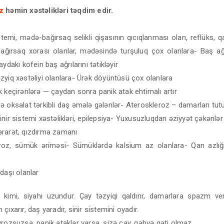
az
həmin xəstəlikləri təqdim edir.
emi, mədə-bağırsaq selikli qişasının qıcıqlanması olan, reflüks, qa
ğırsaq xorası olanlar, mədəsində turşuluq çox olanlara- Baş ağr
ydakı kofein baş ağrılarını tətikləyir
zyiq xəstəliyi olanlara- Ürək döyüntüsü çox olanlara
 keçirənlərə — çaydan sonra panik atak ehtimalı artır
 oksalat tərkibli daş əmələ gələnlər- Ateroskleroz – damarları tutu
nir sistemi xəstəlikləri, epilepsiya- Yuxusuzluqdan əziyyət çəkənlər
rarət, qızdırma zamanı
oz, sümük əriməsi- Sümüklərdə kalsium az olanlara- Qan azlığı
daşı olanlar
kimi, siyahı uzundur. Çay təzyiqi qaldırır, damarlara spazm ver
çıxarır, daş yaradır, sinir sistemini oyadır.
rozsuzsa, panik ataklar varsa, sizə çay, qəhvə qəti olmaz.