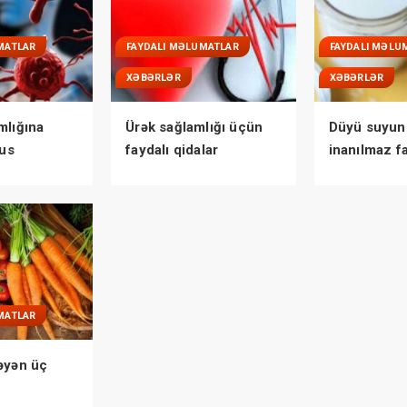
MATLAR
FAYDALI MƏLUMATLAR
FAYDALI MƏLU
XƏBƏRLƏR
XƏBƏRLƏR
mlığına
Ürək sağlamlığı üçün
Düyü suyun
rus
faydalı qidalar
inanılmaz f
AÇIQLANDI
MATLAR
əyən üç