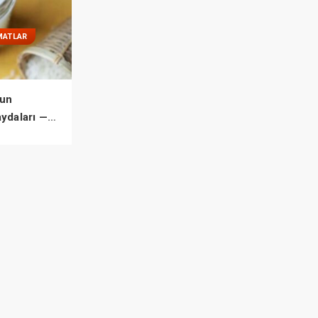
MATLAR
un
aydaları —