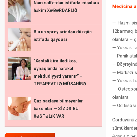
Nəm salfetdən istifadə edənlərə
Medicina.
həkim XƏBƏRDARLIĞI
— Həzm sist
12barmaq ba
Burun spreylərindən düzgün
olanlara – ça
istifadə qaydası
— Yüksək tə
— Panik atak
“Xəstəlik irəlilədikcə,
— Böyrəyində
oynaqlarda hərəkət
— Mərkəzi si
məhdudiyyəti yaranır” –
— Yüksək hə
TERAPEVTLƏ MÜSAHİBƏ
— Osteopor
olanlara
Qaz saxlaya bilməyənlər
— Öd kisəsi 
baxsınlar — SİZDƏ BU
XƏSTƏLİK VAR
Gördüyünüz 
sümüklərdən 
Əgər siz nev