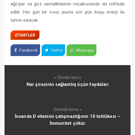
ağciyər və göz xəstəliklərinin müalicəsində də istifadə
edilir. Hər gün bir ovuc püstə sizi gün boyu enerji ilə
təmin edəcək.
ETIKETLER
Facebook
Twitter
Whatsapp
« Önceki konu
Nar şirəsinin sağlamlıq üçün faydaları
Sonraki konu »
İnsanda D vitamini çatışmazlığının 10 təhlükəsi –
İmmunitet çökür