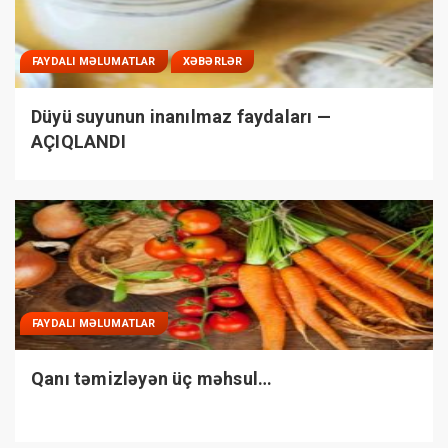
FAYDALI MƏLUMATLAR
XƏBƏRLƏR
Düyü suyunun inanılmaz faydaları —
AÇIQLANDI
FAYDALI MƏLUMATLAR
Qanı təmizləyən üç məhsul…