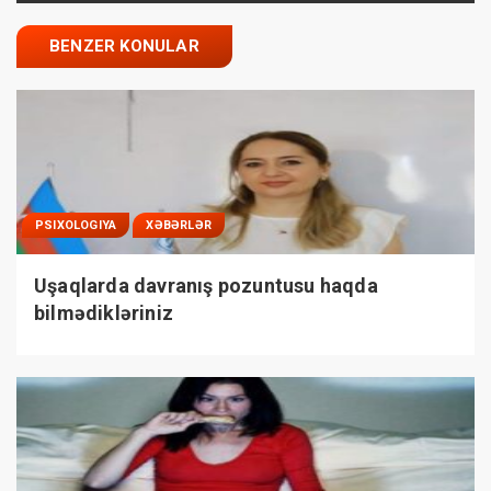
BENZER KONULAR
PSIXOLOGIYA
XƏBƏRLƏR
Uşaqlarda davranış pozuntusu haqda
bilmədikləriniz