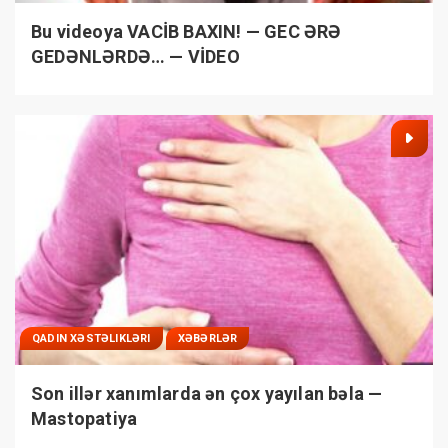
Bu videoya VACİB BAXIN! — GEC ƏRƏ
GEDƏNLƏRDƏ… — VİDEO
QADIN XƏSTƏLIKLƏRI
XƏBƏRLƏR
Son illər xanımlarda ən çox yayılan bəla —
Mastopatiya