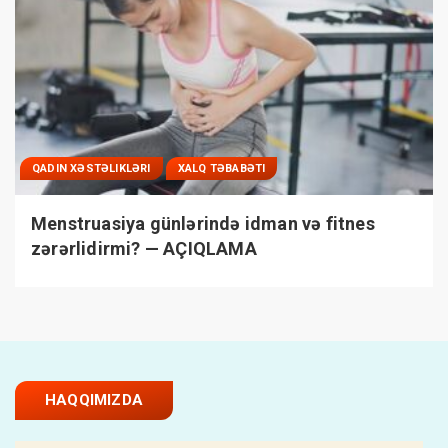
QADIN XƏSTƏLIKLƏRI
XALQ TƏBABƏTI
Menstruasiya günlərində idman və fitnes
zərərlidirmi? — AÇIQLAMA
HAQQIMIZDA