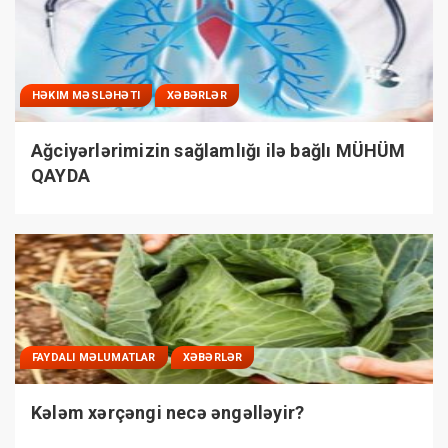
HƏKIM MƏSLƏHƏTI
XƏBƏRLƏR
Ağciyərlərimizin sağlamlığı ilə bağlı MÜHÜM
QAYDA
FAYDALI MƏLUMATLAR
XƏBƏRLƏR
Kələm xərçəngi necə əngəlləyir?