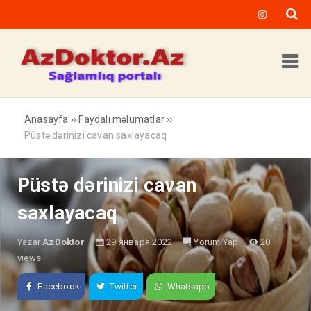
Anasayfa
››
Faydalı məlumatlar
››
Püstə dərinizi cavan saxlayacaq
Püstə dərinizi cavan
saxlayacaq
Yazar
AzDoktor
29 января 2022
Yorum Yap
20
views
Facebook
Twitter
Whatsapp