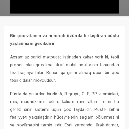
Bir çox vitamin və mineralı özündə birləşdirən püstə
yaşlanmanı gecikdirir.
Axşam.az xarici mətbuata istinadən xəbər verir ki, təbii
proses olan qocalma ətraf mühit amillərinin təsirindən
tez başlaya bilər. Bunun qarşısını almaq üçün bir çox
təbii qidalar mövcuddur.
Püstə də onlardan biridir. A, B qrupu, C, E, PP vitaminləri,
mis, maqnezium, selen, kalium mineralları olan bu
çərəz sinir sistemi üçün çox faydalıdır. Püstə zehni
fəaliyyəti yaxşılaşdırır, hüceyrələrin sağlam bölünməsini
və böyüməsini təmin edir. Eyni zamanda, ürək-damar,