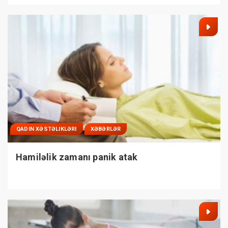
QADIN XƏSTƏLIKLƏRI
XƏBƏRLƏR
Hamiləlik zamanı panik atak