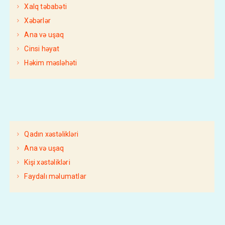
Xalq təbabəti
Xəbərlər
Ana və uşaq
Cinsi həyat
Həkim məsləhəti
Qadın xəstəlikləri
Ana və uşaq
Kişi xəstəlikləri
Faydalı məlumatlar