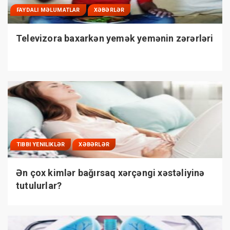
FAYDALI MƏLUMATLAR
XƏBƏRLƏR
Televizora baxarkən yemək yemənin zərərləri
TIBBI YENILIKLƏR
XƏBƏRLƏR
Ən çox kimlər bağırsaq xərçəngi xəstəliyinə
tutulurlar?