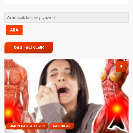
XƏSTƏLIKLƏR
QADIN XƏSTƏLIKLƏRI
XƏBƏRLƏR