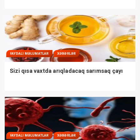
FAYDALI MƏLUMATLAR
XƏBƏRLƏR
Sizi qısa vaxtda arıqladacaq sarımsaq çayı
FAYDALI MƏLUMATLAR
XƏBƏRLƏR