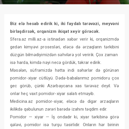
Biz elə hesab edirik ki, iki faydalı tərəvəzi, meyvəni
birləşdirsək, orqanizm ikiqat xeyir görəcək.
Sfera.az milli.az-a istinadən xəbər verir ki, orqanizmdə
gedən kimyəvi prosesləri, eləcə də ərzaqların tərkibini
düzgün bilmədiyimizdən səhvlərə yol veririk. Çox zaman
isə harda, kimdə nəyi necə gördük, təkrar edirik.
Məsələn, süfrəmizdə hətta indi səhərlər də görünən
pomidor-xiyar cütlüyü. Dədə-babalarımız pomidoru çox
gec görüb, çünki Azərbaycana xas tərəvəz deyil. Və
onlar heç vaxt pomidor-xiyar salatı etməyib.
Medicina.az pomidor-xiyar, eləcə də digər ərzaqların
ikilikdə qəbulunun zərəri barədə izahını təqdim edir.
Pomidor — xiyar — İş ondadır ki, xiyar tərkibinə görə
qələvi, pomidor isə turşu təsirlidir. Onların hər birinin