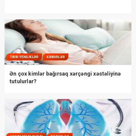
TIBBI YENILIKLƏR
XƏBƏRLƏR
Ən çox kimlər bağırsaq xərçəngi xəstəliyinə
tutulurlar?