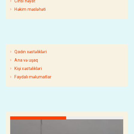
Cinsi həyat
Həkim məsləhəti
Qadın xəstəlikləri
Ana və uşaq
Kişi xəstəlikləri
Faydalı məlumatlar