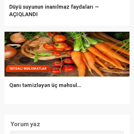
Düyü suyunun inanılmaz faydaları —
AÇIQLANDI
FAYDALI MƏLUMATLAR
Qanı təmizləyən üç məhsul…
Yorum yaz