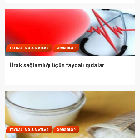
FAYDALI MƏLUMATLAR
XƏBƏRLƏR
Ürək sağlamlığı üçün faydalı qidalar
FAYDALI MƏLUMATLAR
XƏBƏRLƏR