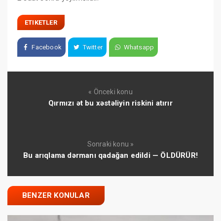
ETIKETLER
Facebook
Twitter
Whatsapp
« Önceki konu
Qırmızı ət bu xəstəliyin riskini atırır
Sonraki konu »
Bu arıqlama dərmanı qadağan edildi — ÖLDÜRÜR!
BENZER KONULAR