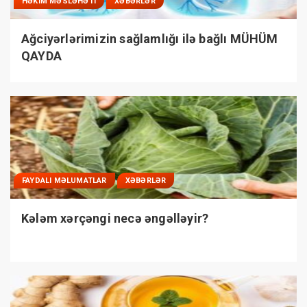
HƏKIM MƏSLƏHƏTI
XƏBƏRLƏR
Ağciyərlərimizin sağlamlığı ilə bağlı MÜHÜM
QAYDA
FAYDALI MƏLUMATLAR
XƏBƏRLƏR
Kələm xərçəngi necə əngəlləyir?