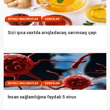
FAYDALI MƏLUMATLAR
XƏBƏRLƏR
Sizi qısa vaxtda arıqladacaq sarımsaq çayı
FAYDALI MƏLUMATLAR
XƏBƏRLƏR
İnsan sağlamlığına faydalı 5 virus