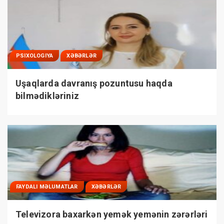
PSIXOLOGIYA
XƏBƏRLƏR
Uşaqlarda davranış pozuntusu haqda
bilmədikləriniz
FAYDALI MƏLUMATLAR
XƏBƏRLƏR
Televizora baxarkən yemək yemənin zərərləri