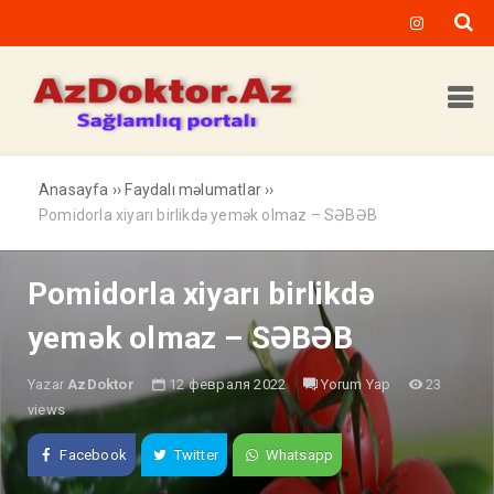
Anasayfa
››
Faydalı məlumatlar
››
Pomidorla xiyarı birlikdə yemək olmaz – SƏBƏB
Pomidorla xiyarı birlikdə
yemək olmaz – SƏBƏB
Yazar
AzDoktor
12 февраля 2022
Yorum Yap
23
views
Facebook
Twitter
Whatsapp