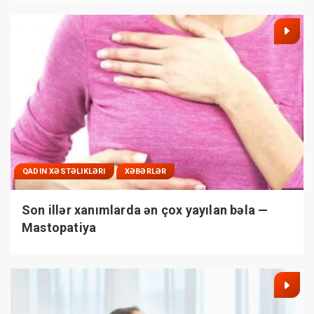
QADIN XƏSTƏLIKLƏRI
XƏBƏRLƏR
Son illər xanımlarda ən çox yayılan bəla —
Mastopatiya