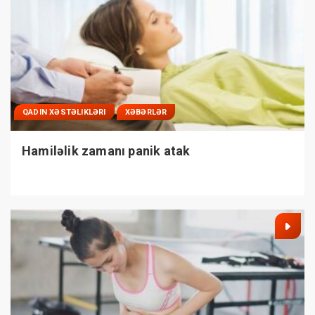
QADIN XƏSTƏLIKLƏRI
XƏBƏRLƏR
Hamiləlik zamanı panik atak