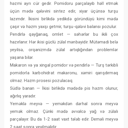
həzmi ayrı cür gedir. Pomidoru parçalayıb həll etmək
üçün mədə qələvini sintez edir, xiyar üçünsə turşu
lazımdır. İkisini birlikdə yedikdə göründüyü kimi mədə
çaşır və həzm yaxşı getmir, turşu-qələvi balansı pozulur.
Pendirlə qayğanaq, omlet — səhərlər bu ikili çox
hazırlanır. Hər ikisi güclü zülal mənbəyidir. Mütəmadi belə
yeyilsə, orqanizmdə zülal artıqlığından problemlər
yaşana bilər.
Makaron və ya xingal pomidor və pendirlə — Turş tərkibli
pomidorla karbohidrat makaronu, xəmiri qarışdırmaq
olmaz. Həzm prosesi pozulacaq.
Südlə banan — İkisi birlikdə mədədə pis həzm olunur,
ağırlıq yaradır.
Yeməklə meyvə — yeməkdən dərhal sonra meyvə
yemək olmaz. Çünki mədə əvvəlcə yağ və zülalı
parçalayır. Bu da 1-2 saat vaxt tələb edir. Deməli meyvə
2 saat sonra yeyilməlidir.