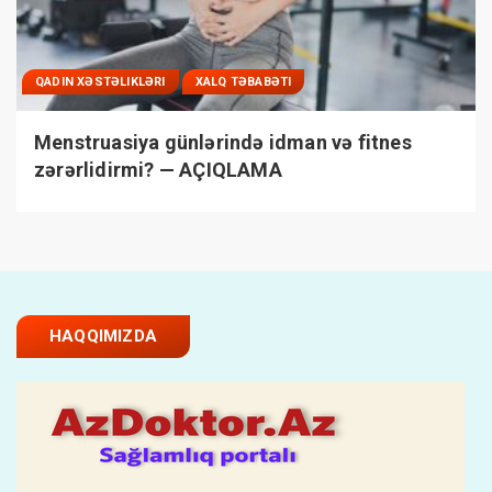
QADIN XƏSTƏLIKLƏRI
XALQ TƏBABƏTI
Menstruasiya günlərində idman və fitnes
zərərlidirmi? — AÇIQLAMA
HAQQIMIZDA