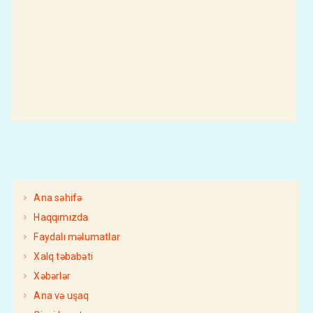
Ana səhifə
Haqqımızda
Faydalı məlumatlar
Xalq təbabəti
Xəbərlər
Ana və uşaq