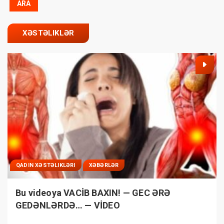
XƏSTƏLIKLƏR
QADIN XƏSTƏLIKLƏRI
XƏBƏRLƏR
Bu videoya VACİB BAXIN! — GEC ƏRƏ
GEDƏNLƏRDƏ… — VİDEO