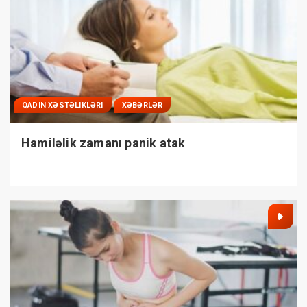
QADIN XƏSTƏLIKLƏRI
XƏBƏRLƏR
Hamiləlik zamanı panik atak