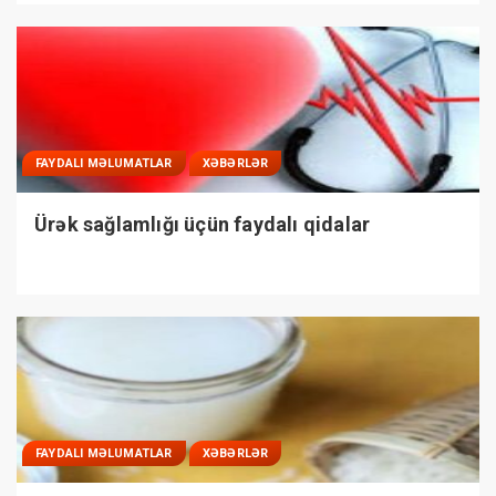
FAYDALI MƏLUMATLAR
XƏBƏRLƏR
Ürək sağlamlığı üçün faydalı qidalar
FAYDALI MƏLUMATLAR
XƏBƏRLƏR