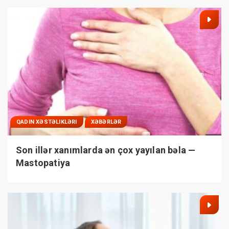
QADIN XƏSTƏLIKLƏRI
XƏBƏRLƏR
Son illər xanımlarda ən çox yayılan bəla —
Mastopatiya