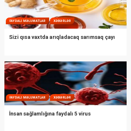
FAYDALI MƏLUMATLAR
XƏBƏRLƏR
Sizi qısa vaxtda arıqladacaq sarımsaq çayı
FAYDALI MƏLUMATLAR
XƏBƏRLƏR
İnsan sağlamlığına faydalı 5 virus