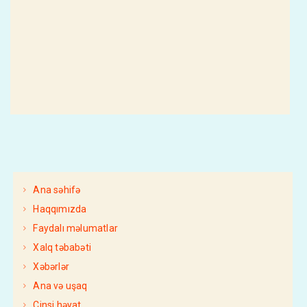
Ana səhifə
Haqqımızda
Faydalı məlumatlar
Xalq təbabəti
Xəbərlər
Ana və uşaq
Cinsi həyat