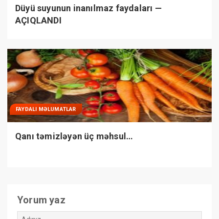
Düyü suyunun inanılmaz faydaları —
AÇIQLANDI
FAYDALI MƏLUMATLAR
Qanı təmizləyən üç məhsul…
Yorum yaz