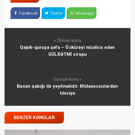
Facebook
Twitter
Whatsapp
« Önceki konu
Qəpik-quruşa şəfa – Öskürəyi müalicə edən
GÜLXƏTMİ siropu
Sonraki konu »
Banan qabığı ilə yeyilməlidir. Mütəxəssislərdən
tövsiyə
BENZER KONULAR