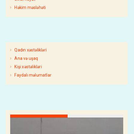
Həkim məsləhəti
Qadın xəstəlikləri
Ana və uşaq
Kişi xəstəlikləri
Faydalı məlumatlar