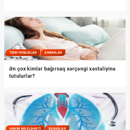
TIBBI YENILIKLƏR
XƏBƏRLƏR
Ən çox kimlər bağırsaq xərçəngi xəstəliyinə
tutulurlar?
HƏKIM MƏSLƏHƏTI
XƏBƏRLƏR