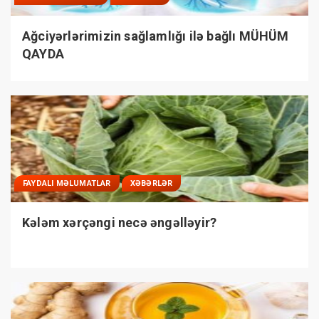
Ağciyərlərimizin sağlamlığı ilə bağlı MÜHÜM
QAYDA
FAYDALI MƏLUMATLAR
XƏBƏRLƏR
Kələm xərçəngi necə əngəlləyir?