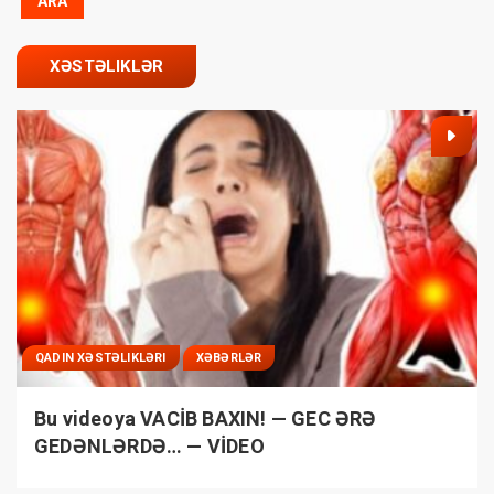
XƏSTƏLIKLƏR
QADIN XƏSTƏLIKLƏRI
XƏBƏRLƏR
Bu videoya VACİB BAXIN! — GEC ƏRƏ
GEDƏNLƏRDƏ… — VİDEO