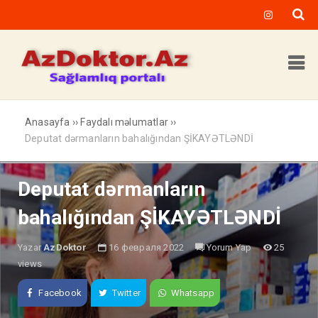
Anasayfa
››
Faydalı məlumatlar
››
Deputat dərmanların bahalığından ŞİKAYƏTLƏNDİ
Deputat dərmanların
bahalığından ŞİKAYƏTLƏNDİ
Yazar
AzDoktor
16 февраля 2022
Yorum Yap
25
views
Facebook
Twitter
Whatsapp