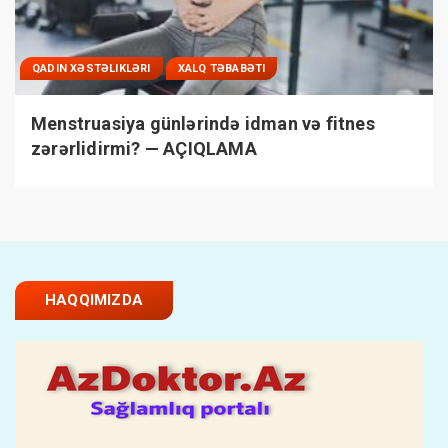
QADIN XƏSTƏLIKLƏRI
XALQ TƏBABƏTI
Menstruasiya günlərində idman və fitnes
zərərlidirmi? — AÇIQLAMA
HAQQIMIZDA