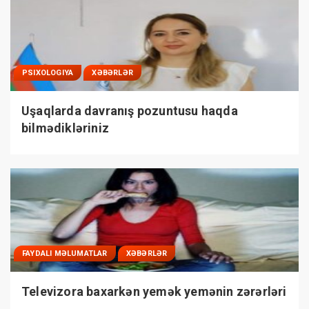
PSIXOLOGIYA
XƏBƏRLƏR
Uşaqlarda davranış pozuntusu haqda
bilmədikləriniz
FAYDALI MƏLUMATLAR
XƏBƏRLƏR
Televizora baxarkən yemək yemənin zərərləri