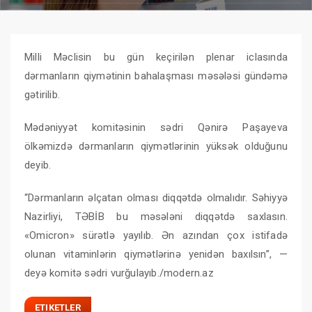
Milli Məclisin bu gün keçirilən plenar iclasında
dərmanların qiymətinin bahalaşması məsələsi gündəmə
gətirilib.
Mədəniyyət komitəsinin sədri Qənirə Paşayeva
ölkəmizdə dərmanların qiymətlərinin yüksək olduğunu
deyib.
“Dərmanların əlçatan olması diqqətdə olmalıdır. Səhiyyə
Nazirliyi, TƏBİB bu məsələni diqqətdə saxlasın.
«Omicron» sürətlə yayılıb. Ən azından çox istifadə
olunan vitaminlərin qiymətlərinə yenidən baxılsın”, —
deyə komitə sədri vurğulayıb./modern.az
ETIKETLER