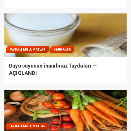
FAYDALI MƏLUMATLAR
XƏBƏRLƏR
Düyü suyunun inanılmaz faydaları —
AÇIQLANDI
FAYDALI MƏLUMATLAR