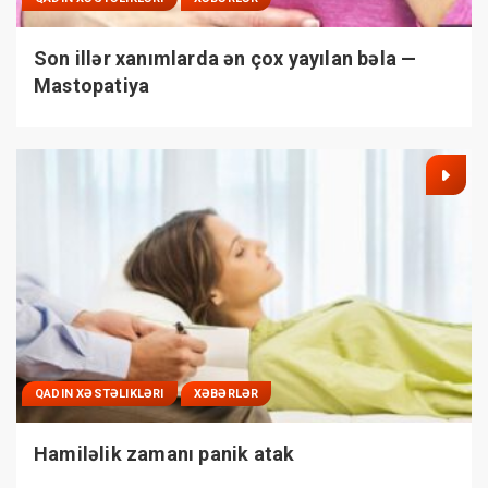
Son illər xanımlarda ən çox yayılan bəla —
Mastopatiya
QADIN XƏSTƏLIKLƏRI
XƏBƏRLƏR
Hamiləlik zamanı panik atak