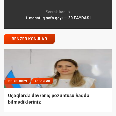
Sonraki konu »
1 manatlıq şəfa çayı — 20 FAYDASI
BENZER KONULAR
PSIXOLOGIYA
XƏBƏRLƏR
Uşaqlarda davranış pozuntusu haqda
bilmədikləriniz