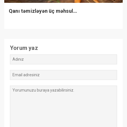
Qanı təmizləyən üç məhsul…
Yorum yaz