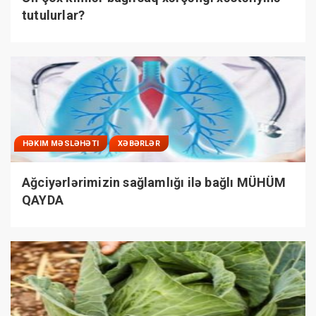
tutulurlar?
HƏKIM MƏSLƏHƏTI
XƏBƏRLƏR
Ağciyərlərimizin sağlamlığı ilə bağlı MÜHÜM
QAYDA