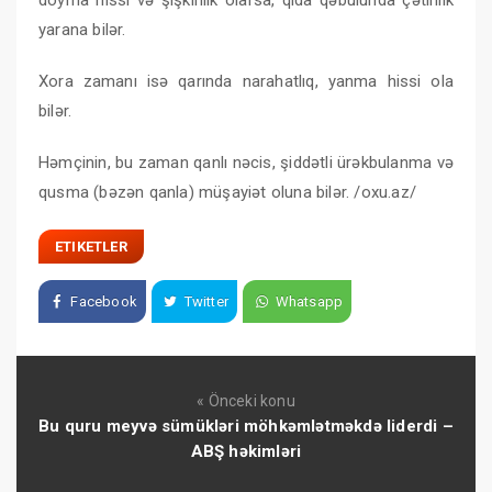
yarana bilər.
Xora zamanı isə qarında narahatlıq, yanma hissi ola
bilər.
Həmçinin, bu zaman qanlı nəcis, şiddətli ürəkbulanma və
qusma (bəzən qanla) müşayiət oluna bilər. /oxu.az/
ETIKETLER
Facebook
Twitter
Whatsapp
« Önceki konu
Bu quru meyvə sümükləri möhkəmlətməkdə liderdi –
ABŞ həkimləri