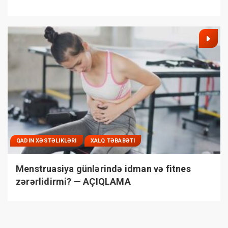
QADIN XƏSTƏLIKLƏRI
XALQ TƏBABƏTI
Menstruasiya günlərində idman və fitnes
zərərlidirmi? — AÇIQLAMA