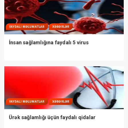
FAYDALI MƏLUMATLAR
XƏBƏRLƏR
İnsan sağlamlığına faydalı 5 virus
FAYDALI MƏLUMATLAR
XƏBƏRLƏR
Ürək sağlamlığı üçün faydalı qidalar