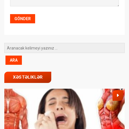
XƏSTƏLIKLƏR