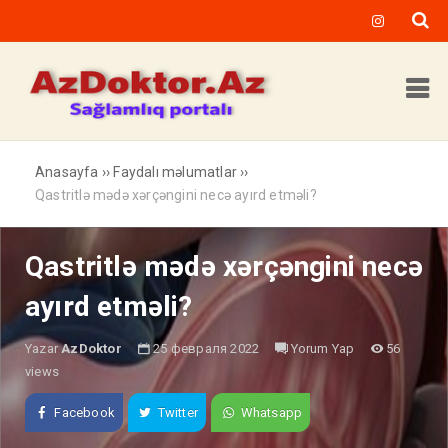
Anasayfa
››
Faydalı məlumatlar
››
Qastritlə mədə xərçəngini necə ayırd etməli?
Qastritlə mədə xərçəngini necə
ayırd etməli?
Yazar
AzDoktor
25 февраля 2022
Yorum Yap
56
views
Facebook
Twitter
Whatsapp