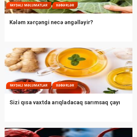
FAYDALI MƏLUMATLAR
XƏBƏRLƏR
Kələm xərçəngi necə əngəlləyir?
FAYDALI MƏLUMATLAR
XƏBƏRLƏR
Sizi qısa vaxtda arıqladacaq sarımsaq çayı