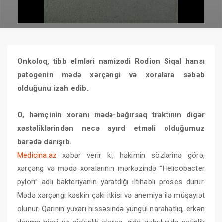
Onkoloq, tibb elmləri namizədi Rodion Siqal hansı
patogenin mədə xərçəngi və xoralara səbəb
olduğunu izah edib.
O, həmçinin xoranı mədə-bağırsaq traktının digər
xəstəliklərindən necə ayırd etməli olduğumuz
barədə danışıb.
Medicina.az
xəbər verir ki, həkimin sözlərinə görə,
xərçəng və mədə xoralarının mərkəzində “Helicobacter
pylori” adlı bakteriyanın yaratdığı iltihablı proses durur.
Mədə xərçəngi kəskin çəki itkisi və anemiya ilə müşayiət
olunur. Qarının yuxarı hissəsində yüngül narahatlıq, erkən
doyma hissi və şişkinlik olarsa, qida qəbulunda çətinlik