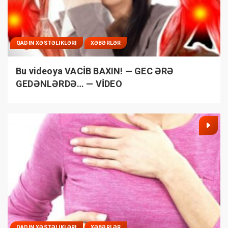
QADIN XƏSTƏLIKLƏRI
XƏBƏRLƏR
Bu videoya VACİB BAXIN! — GEC ƏRƏ
GEDƏNLƏRDƏ… — VİDEO
QADIN XƏSTƏLIKLƏRI
XƏBƏRLƏR