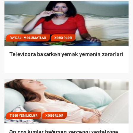
FAYDALI MƏLUMATLAR
XƏBƏRLƏR
Televizora baxarkən yemək yemənin zərərləri
TIBBI YENILIKLƏR
XƏBƏRLƏR
Ən çox kimlər bağırsaq xərçəngi xəstəliyinə