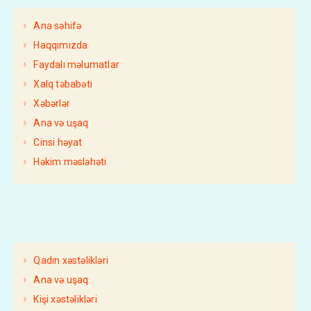
Ana səhifə
Haqqımızda
Faydalı məlumatlar
Xalq təbabəti
Xəbərlər
Ana və uşaq
Cinsi həyat
Həkim məsləhəti
Qadın xəstəlikləri
Ana və uşaq
Kişi xəstəlikləri