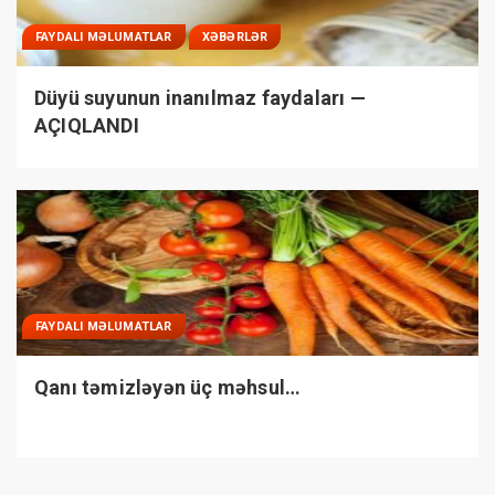
FAYDALI MƏLUMATLAR
XƏBƏRLƏR
Düyü suyunun inanılmaz faydaları —
AÇIQLANDI
FAYDALI MƏLUMATLAR
Qanı təmizləyən üç məhsul…