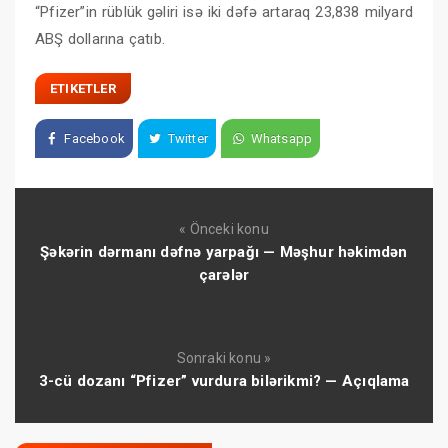
“Pfizer”in rüblük gəliri isə iki dəfə artaraq 23,838 milyard
ABŞ dollarına çatıb.
ETIKETLER
Facebook
Twitter
Whatsapp
« Önceki konu
Şəkərin dərmanı dəfnə yarpağı — Məşhur həkimdən
çarələr
Sonraki konu »
3-cü dozanı “Pfizer” vurdura bilərikmi? — Açıqlama