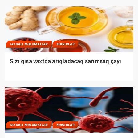
FAYDALI MƏLUMATLAR
XƏBƏRLƏR
Sizi qısa vaxtda arıqladacaq sarımsaq çayı
FAYDALI MƏLUMATLAR
XƏBƏRLƏR