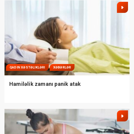
QADIN XƏSTƏLIKLƏRI
XƏBƏRLƏR
Hamiləlik zamanı panik atak