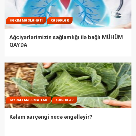
HƏKIM MƏSLƏHƏTI
XƏBƏRLƏR
Ağciyərlərimizin sağlamlığı ilə bağlı MÜHÜM
QAYDA
FAYDALI MƏLUMATLAR
XƏBƏRLƏR
Kələm xərçəngi necə əngəlləyir?