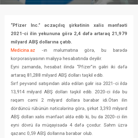
“Pfizer Inc.” əczaçılıq şirkətinin xalis mənfəəti
2021-ci ilin yekununa görə 2,4 dəfə artaraq 21,979
milyard ABŞ dollarına çatıb.
Medicina.az
-ın məlumatına görə, bu barədə
korporasiyasının maliyyə hesabatında deyilir.
Eyni zamanda, hesabat ilində “Pfizer”in gəliri iki dəfə
artaraq 81,288 milyard ABŞ dolları təşkil edib.
Sırf peyvənd satışından əldə edilən gəlir isə 2021-ci ildə
13,914 milyard ABŞ dolları təşkil edib. 2020-ci ildə bu
rəqəm cəmi 2 milyard dollara bərabər idi.Ötən ilin
dördüncü rübünün nəticələrinə görə, şirkət 3,393 milyard
ABŞ dolları xalis mənfəət əldə edib ki, bu da 2020-ci ilin
eyni dövrü ilə müqayisədə 4 dəfə çoxdur. Səhm üzrə
qazanc 0,59 ABŞ dollarına bərabər olub.