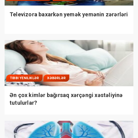
Televizora baxarkən yemək yemənin zərərləri
TIBBI YENILIKLƏR
XƏBƏRLƏR
Ən çox kimlər bağırsaq xərçəngi xəstəliyinə
tutulurlar?