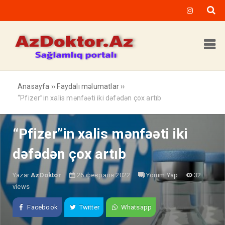
Anasayfa
››
Faydalı məlumatlar
››
“Pfizer”in xalis mənfəəti iki dəfədən çox artıb
“Pfizer”in xalis mənfəəti iki
dəfədən çox artıb
Yazar
AzDoktor
26 февраля 2022
Yorum Yap
32
views
Facebook
Twitter
Whatsapp