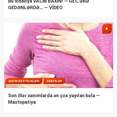
Bu videoya VACİB BAXIN! — GEC ƏRƏ
GEDƏNLƏRDƏ… — VİDEO
QADIN XƏSTƏLIKLƏRI
XƏBƏRLƏR
Son illər xanımlarda ən çox yayılan bəla —
Mastopatiya