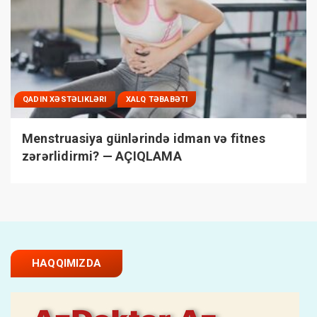
QADIN XƏSTƏLIKLƏRI
XALQ TƏBABƏTI
Menstruasiya günlərində idman və fitnes
zərərlidirmi? — AÇIQLAMA
HAQQIMIZDA