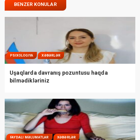
BENZER KONULAR
PSIXOLOGIYA
XƏBƏRLƏR
Uşaqlarda davranış pozuntusu haqda
bilmədikləriniz
FAYDALI MƏLUMATLAR
XƏBƏRLƏR