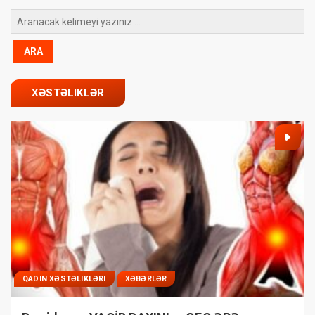
XƏSTƏLIKLƏR
QADIN XƏSTƏLIKLƏRI
XƏBƏRLƏR