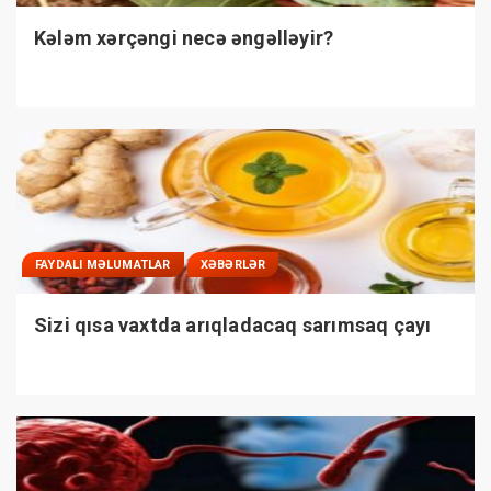
Kələm xərçəngi necə əngəlləyir?
FAYDALI MƏLUMATLAR
XƏBƏRLƏR
Sizi qısa vaxtda arıqladacaq sarımsaq çayı