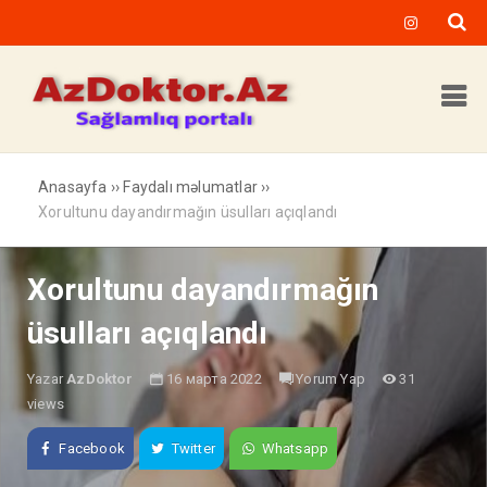
Anasayfa
››
Faydalı məlumatlar
››
Xorultunu dayandırmağın üsulları açıqlandı
Xorultunu dayandırmağın
üsulları açıqlandı
Yazar
AzDoktor
16 марта 2022
Yorum Yap
31
views
Facebook
Twitter
Whatsapp