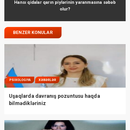
Hansı qidalar qarın piylərinin yaranmasına səbəb
olur?
BENZER KONULAR
PSIXOLOGIYA
XƏBƏRLƏR
Uşaqlarda davranış pozuntusu haqda
bilmədikləriniz