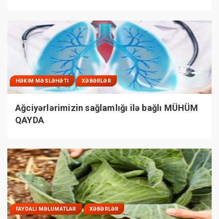
HƏKIM MƏSLƏHƏTI
XƏBƏRLƏR
Ağciyərlərimizin sağlamlığı ilə bağlı MÜHÜM
QAYDA
FAYDALI MƏLUMATLAR
XƏBƏRLƏR