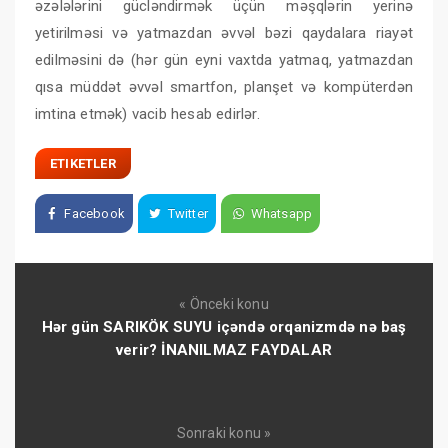
əzələlərini gücləndirmək üçün məşqlərin yerinə
yetirilməsi və yatmazdan əvvəl bəzi qaydalara riayət
edilməsini də (hər gün eyni vaxtda yatmaq, yatmazdan
qısa müddət əvvəl smartfon, planşet və kompüterdən
imtina etmək) vacib hesab edirlər.
ETIKETLER
Facebook
Twitter
Whatsapp
« Önceki konu
Hər gün SARIKÖK SUYU içəndə orqanizmdə nə baş
verir? İNANILMAZ FAYDALAR
Sonraki konu »