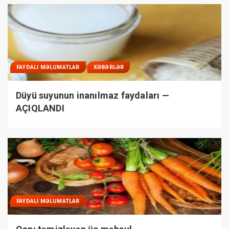
FAYDALI MƏLUMATLAR
XƏBƏRLƏR
Düyü suyunun inanılmaz faydaları —
AÇIQLANDI
FAYDALI MƏLUMATLAR