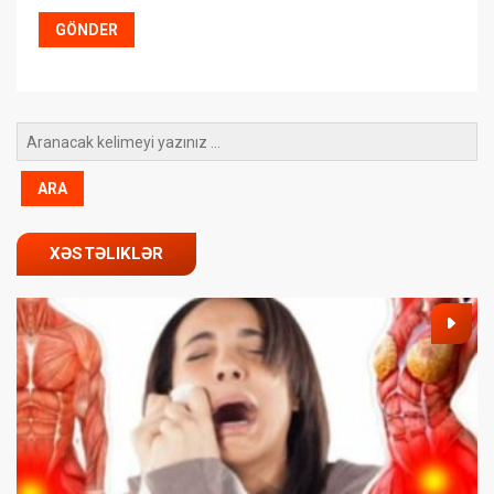
XƏSTƏLIKLƏR