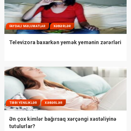
FAYDALI MƏLUMATLAR
XƏBƏRLƏR
Televizora baxarkən yemək yemənin zərərləri
TIBBI YENILIKLƏR
XƏBƏRLƏR
Ən çox kimlər bağırsaq xərçəngi xəstəliyinə
tutulurlar?