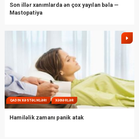
Son illər xanımlarda ən çox yayılan bəla —
Mastopatiya
QADIN XƏSTƏLIKLƏRI
XƏBƏRLƏR
Hamiləlik zamanı panik atak