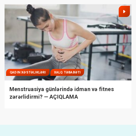
QADIN XƏSTƏLIKLƏRI
XALQ TƏBABƏTI
Menstruasiya günlərində idman və fitnes
zərərlidirmi? — AÇIQLAMA