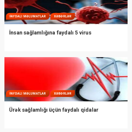
FAYDALI MƏLUMATLAR
XƏBƏRLƏR
İnsan sağlamlığına faydalı 5 virus
FAYDALI MƏLUMATLAR
XƏBƏRLƏR
Ürək sağlamlığı üçün faydalı qidalar