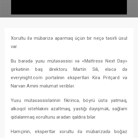
Xorultu ilə mübarizə aparmaq üçün bir neçə təsirli üsul
var.
Bu barədə yuxu mütəxəssisi və «Mattress Next Day»
şirkətinin baş direktoru Martin Sili, eləcə də
everynight.com portalının ekspertləri Kira Pritçard və
Narvan Amini məlumat veriblər.
Yuxu mütəxəssislərinin fikrincə, böyrü üstə yatmaq,
alkoqol istehlakını azaltmaq, yastığı dəyişmək, sağlam
qidalanmaq xorultunu aradan qaldıra bilər.
Həmçinin, ekspertlər xorultu ilə mübarizədə boğaz