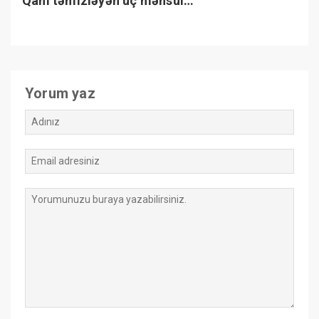
Qanı təmizləyən üç məhsul…
Yorum yaz