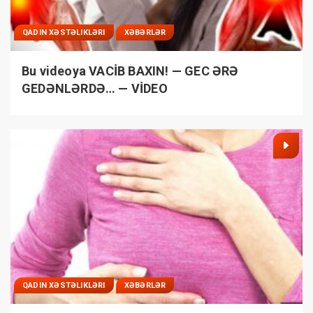
QADIN XƏSTƏLIKLƏRI
XƏBƏRLƏR
Bu videoya VACİB BAXIN! — GEC ƏRƏ
GEDƏNLƏRDƏ… — VİDEO
QADIN XƏSTƏLIKLƏRI
XƏBƏRLƏR