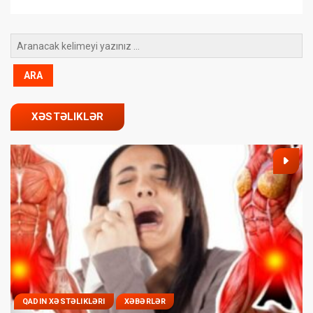
XƏSTƏLIKLƏR
QADIN XƏSTƏLIKLƏRI
XƏBƏRLƏR