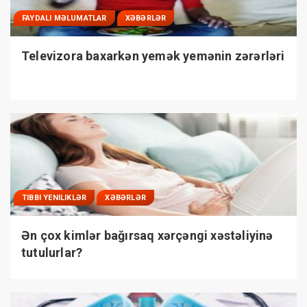
FAYDALI MƏLUMATLAR
XƏBƏRLƏR
Televizora baxarkən yemək yemənin zərərləri
TIBBI YENILIKLƏR
XƏBƏRLƏR
Ən çox kimlər bağırsaq xərçəngi xəstəliyinə
tutulurlar?