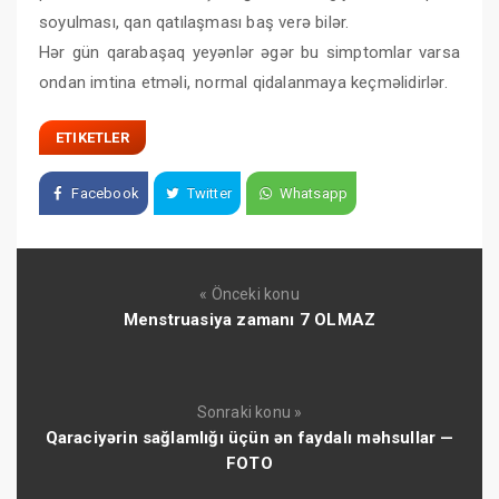
soyulması, qan qatılaşması baş verə bilər.
Hər gün qarabaşaq yeyənlər əgər bu simptomlar varsa
ondan imtina etməli, normal qidalanmaya keçməlidirlər.
ETIKETLER
Facebook
Twitter
Whatsapp
« Önceki konu
Menstruasiya zamanı 7 OLMAZ
Sonraki konu »
Qaraciyərin sağlamlığı üçün ən faydalı məhsullar —
FOTO