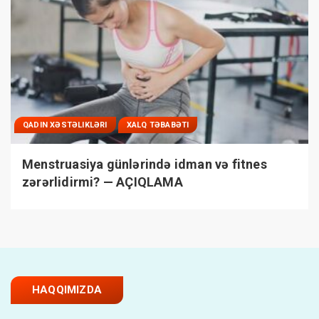
QADIN XƏSTƏLIKLƏRI
XALQ TƏBABƏTI
Menstruasiya günlərində idman və fitnes
zərərlidirmi? — AÇIQLAMA
HAQQIMIZDA