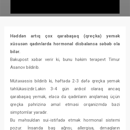
Həddən artıq çox qarabaşaq (qreçka) yemək
xüsusən qadınlarda hormonal disbalansa səbəb ola
bilər.
Bakupost xəbər verir ki, bunu həkim terapevt Timur
Asanov bildirib.
Mütəxəssis bildirib ki, həftədə 2-3 dəfə qreçka yemək
təhlükəsizdir.Lakin 3-4 gün ardıcıl olaraq ancaq
qarabaşaq yemək, eləcə də qadınların arıqlamaq üçün
qreçka pəhrizinə əməl etməsi orqanizmdə bəzi
simptomlar yaradır.
Bu məhsuldan sui-istifadə etmək hormonal sistemi
pozur. İnsanda baş ağrısı, allergiya, dırnaqların