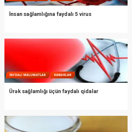
İnsan sağlamlığına faydalı 5 virus
FAYDALI MƏLUMATLAR
XƏBƏRLƏR
Ürək sağlamlığı üçün faydalı qidalar