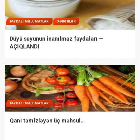
FAYDALI MƏLUMATLAR
XƏBƏRLƏR
Düyü suyunun inanılmaz faydaları —
AÇIQLANDI
FAYDALI MƏLUMATLAR
Qanı təmizləyən üç məhsul…