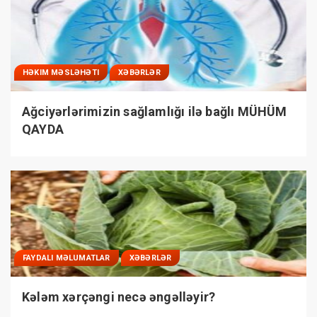
HƏKIM MƏSLƏHƏTI
XƏBƏRLƏR
Ağciyərlərimizin sağlamlığı ilə bağlı MÜHÜM
QAYDA
FAYDALI MƏLUMATLAR
XƏBƏRLƏR
Kələm xərçəngi necə əngəlləyir?