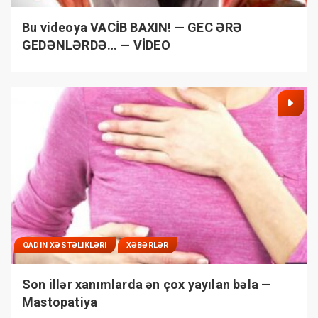
Bu videoya VACİB BAXIN! — GEC ƏRƏ
GEDƏNLƏRDƏ… — VİDEO
QADIN XƏSTƏLIKLƏRI
XƏBƏRLƏR
Son illər xanımlarda ən çox yayılan bəla —
Mastopatiya