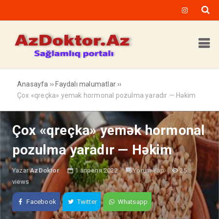
Anasayfa
››
Faydalı məlumatlar
››
Çox «qreçka» yemək hormonal pozulma yaradır — Həkim
Çox «qreçka» yemək hormonal
pozulma yaradır — Həkim
Yazar
AzDoktor
1 апреля 2022
Yorum Yap
25
views
Facebook
Twitter
Whatsapp