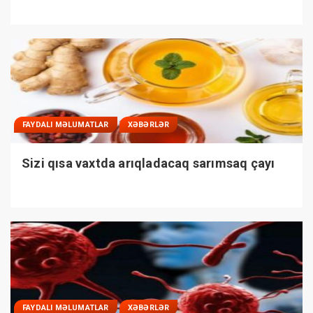
FAYDALI MƏLUMATLAR
XƏBƏRLƏR
Sizi qısa vaxtda arıqladacaq sarımsaq çayı
FAYDALI MƏLUMATLAR
XƏBƏRLƏR