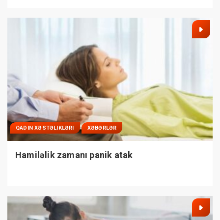
QADIN XƏSTƏLIKLƏRI
XƏBƏRLƏR
Hamiləlik zamanı panik atak