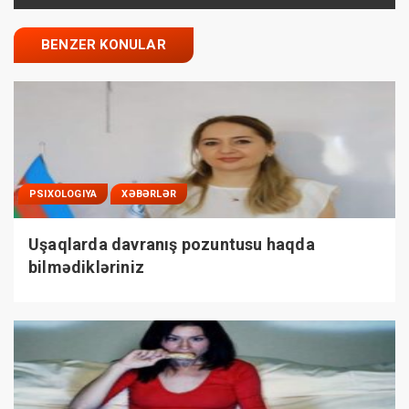
BENZER KONULAR
PSIXOLOGIYA
XƏBƏRLƏR
Uşaqlarda davranış pozuntusu haqda
bilmədikləriniz