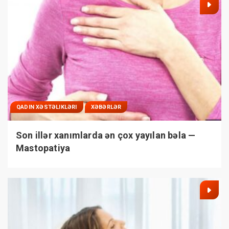
QADIN XƏSTƏLIKLƏRI
XƏBƏRLƏR
Son illər xanımlarda ən çox yayılan bəla —
Mastopatiya