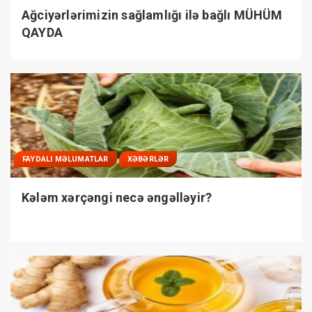
Ağciyərlərimizin sağlamlığı ilə bağlı MÜHÜM
QAYDA
FAYDALI MƏLUMATLAR
XƏBƏRLƏR
Kələm xərçəngi necə əngəlləyir?