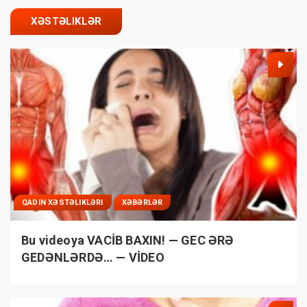
XƏSTƏLIKLƏR
QADIN XƏSTƏLIKLƏRI
XƏBƏRLƏR
Bu videoya VACİB BAXIN! — GEC ƏRƏ
GEDƏNLƏRDƏ… — VİDEO