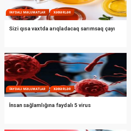
FAYDALI MƏLUMATLAR
XƏBƏRLƏR
Sizi qısa vaxtda arıqladacaq sarımsaq çayı
FAYDALI MƏLUMATLAR
XƏBƏRLƏR
İnsan sağlamlığına faydalı 5 virus