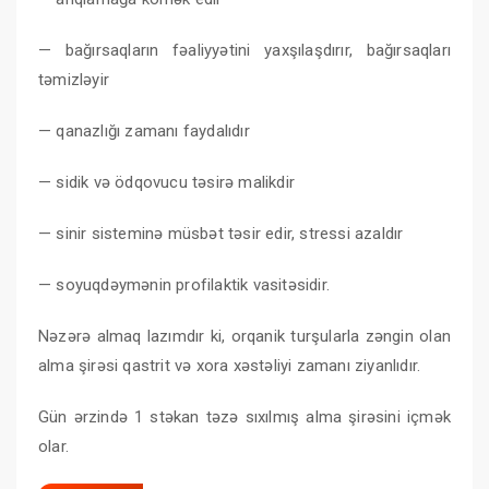
— bağırsaqların fəaliyyətini yaxşılaşdırır, bağırsaqları
təmizləyir
— qanazlığı zamanı faydalıdır
— sidik və ödqovucu təsirə malikdir
— sinir sisteminə müsbət təsir edir, stressi azaldır
— soyuqdəymənin profilaktik vasitəsidir.
Nəzərə almaq lazımdır ki, orqanik turşularla zəngin olan
alma şirəsi qastrit və xora xəstəliyi zamanı ziyanlıdır.
Gün ərzində 1 stəkan təzə sıxılmış alma şirəsini içmək
olar.