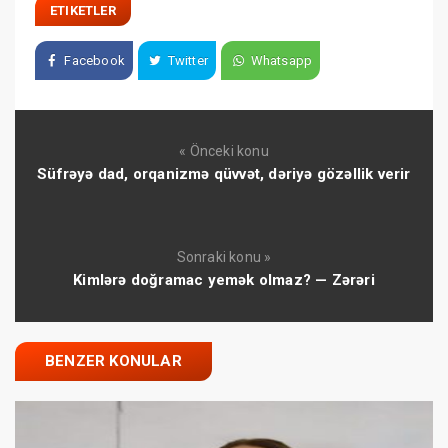
ETIKETLER
Facebook
Twitter
Whatsapp
« Önceki konu
Süfrəyə dad, orqanizmə qüvvət, dəriyə gözəllik verir
Sonraki konu »
Kimlərə doğramac yemək olmaz? — Zərəri
BENZER KONULAR