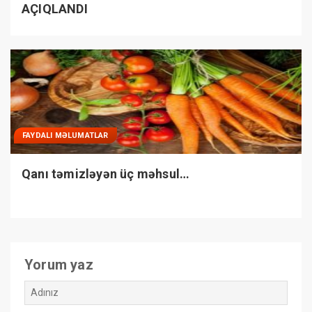
AÇIQLANDI
FAYDALI MƏLUMATLAR
Qanı təmizləyən üç məhsul…
Yorum yaz