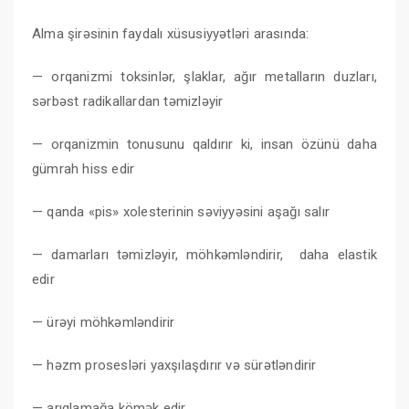
Alma şirəsinin faydalı xüsusiyyətləri arasında:
— orqanizmi toksinlər, şlaklar, ağır metalların duzları,
sərbəst radikallardan təmizləyir
— orqanizmin tonusunu qaldırır ki, insan özünü daha
gümrah hiss edir
— qanda «pis» xolesterinin səviyyəsini aşağı salır
— damarları təmizləyir, möhkəmləndirir, daha elastik
edir
— ürəyi möhkəmləndirir
— həzm prosesləri yaxşılaşdırır və sürətləndirir
— arıqlamağa kömək edir