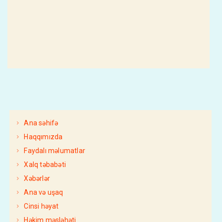
Ana səhifə
Haqqımızda
Faydalı məlumatlar
Xalq təbabəti
Xəbərlər
Ana və uşaq
Cinsi həyat
Həkim məsləhəti