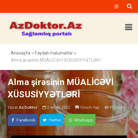
Anasayfa
››
Faydalı məlumatlar
››
Alma şirəsinin MÜALİCƏVİ XÜSUSİYYƏTLƏRİ
Alma şirəsinin MÜALİCƏVİ
XÜSUSİYYƏTLƏRİ
Yazar
AzDoktor
2 июня 2022
Yorum Yap
91 views
Facebook
Twitter
Whatsapp