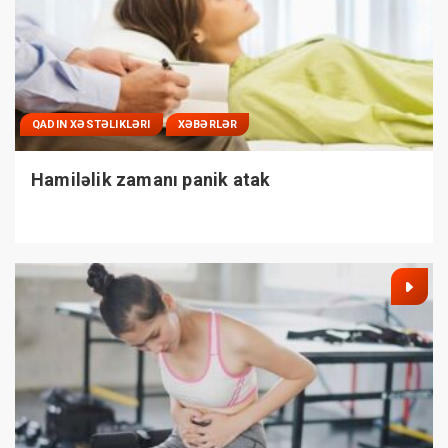
QADIN XƏSTƏLIKLƏRI
XƏBƏRLƏR
Hamiləlik zamanı panik atak