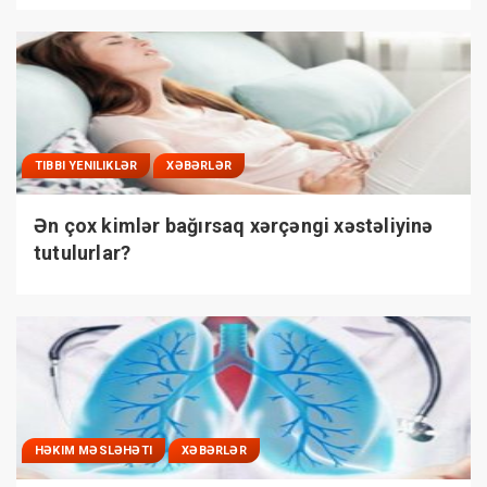
TIBBI YENILIKLƏR
XƏBƏRLƏR
Ən çox kimlər bağırsaq xərçəngi xəstəliyinə
tutulurlar?
HƏKIM MƏSLƏHƏTI
XƏBƏRLƏR