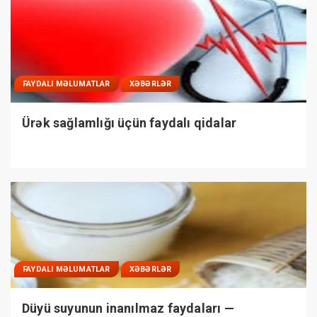
FAYDALI MƏLUMATLAR
XƏBƏRLƏR
Ürək sağlamlığı üçün faydalı qidalar
FAYDALI MƏLUMATLAR
XƏBƏRLƏR
Düyü suyunun inanılmaz faydaları —