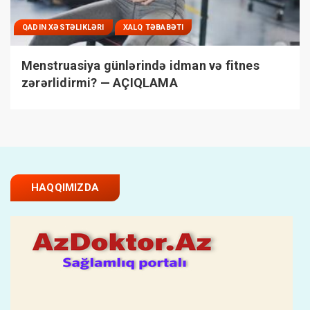
QADIN XƏSTƏLIKLƏRI
XALQ TƏBABƏTI
Menstruasiya günlərində idman və fitnes
zərərlidirmi? — AÇIQLAMA
HAQQIMIZDA