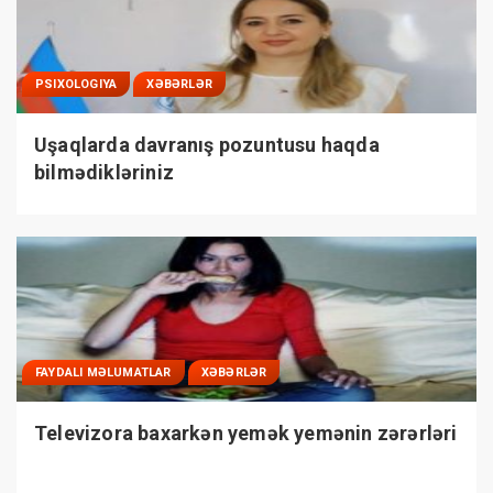
PSIXOLOGIYA
XƏBƏRLƏR
Uşaqlarda davranış pozuntusu haqda
bilmədikləriniz
FAYDALI MƏLUMATLAR
XƏBƏRLƏR
Televizora baxarkən yemək yemənin zərərləri