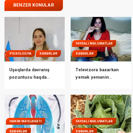
BENZER KONULAR
FAYDALI MƏLUMATLAR
PSIXOLOGIYA
XƏBƏRLƏR
XƏBƏRLƏR
Uşaqlarda davranış
Televizora baxarkən
pozuntusu haqda
yemək yemənin
bilmədikləriniz
zərərləri
HƏKIM MƏSLƏHƏTI
FAYDALI MƏLUMATLAR
XƏBƏRLƏR
XƏBƏRLƏR