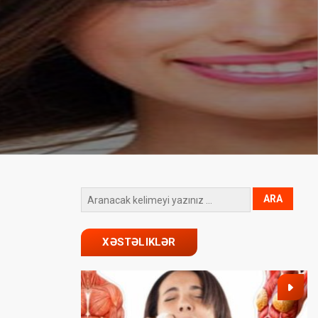
XƏSTƏLIKLƏR