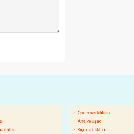
Qadın xəstəlikləri
a
Ana və uşaq
FAYDALI MƏLUMA
lumatlar
Kişi xəstəlikləri