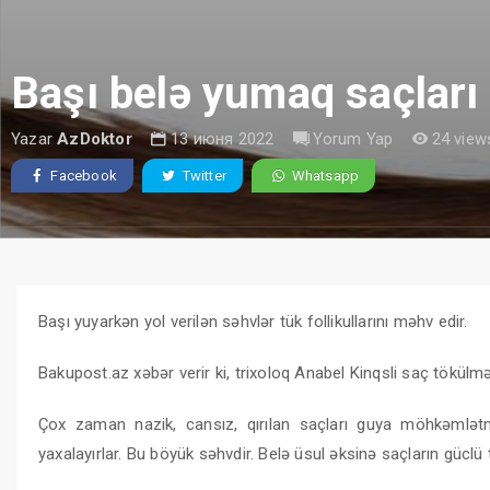
Başı belə yumaq saçları
Yazar
AzDoktor
13 июня 2022
Yorum Yap
24 view
Facebook
Twitter
Whatsapp
Başı yuyarkən yol verilən səhvlər tük follikullarını məhv edir.
Bakupost.az xəbər verir ki, trixoloq Anabel Kinqsli saç tökülmə
Çox zaman nazik, cansız, qırılan saçları guya möhkəmlə
yaxalayırlar. Bu böyük səhvdir. Belə üsul əksinə saçların gücl