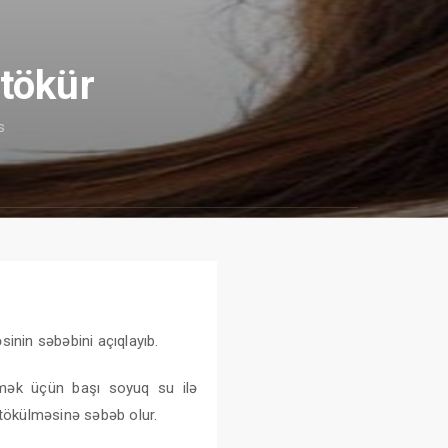
 tökür
s
sinin səbəbini açıqlayıb.
tmək üçün başı soyuq su ilə
ü tökülməsinə səbəb olur.