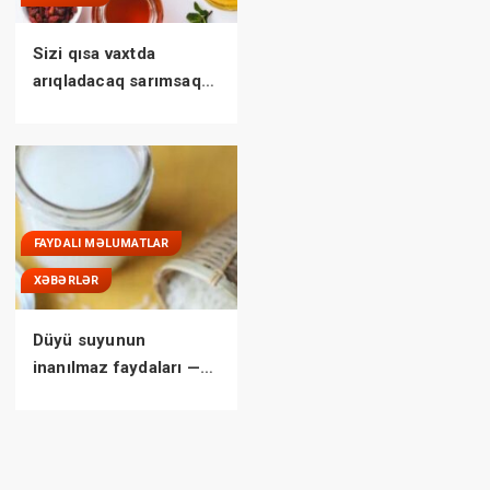
Sizi qısa vaxtda
arıqladacaq sarımsaq
çayı
FAYDALI MƏLUMATLAR
XƏBƏRLƏR
Düyü suyunun
inanılmaz faydaları —
AÇIQLANDI