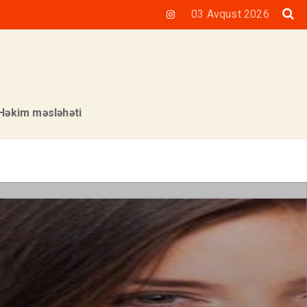
03 Avqust 2026
Həkim məsləhəti