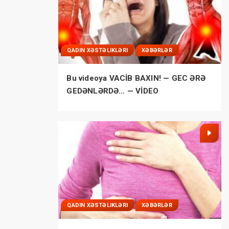
QADIN XƏSTƏLIKLƏRI
XƏBƏRLƏR
Bu videoya VACİB BAXIN! — GEC ƏRƏ
GEDƏNLƏRDƏ… — VİDEO
QADIN XƏSTƏLIKLƏRI
XƏBƏRLƏR