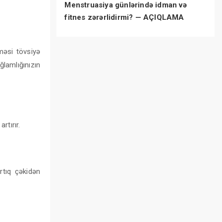
Menstruasiya günlərində idman və
fitnes zərərlidirmi? — AÇIQLAMA
məsi tövsiyə
ğlamlığınızın
rtırır.
rtıq çəkidən