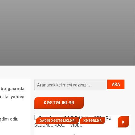
 bölgəsində
 ilə yanaşı
XƏSTƏLIKLƏR
qdim edir.
QADIN XƏSTƏLIKLƏRI
XƏBƏRLƏR