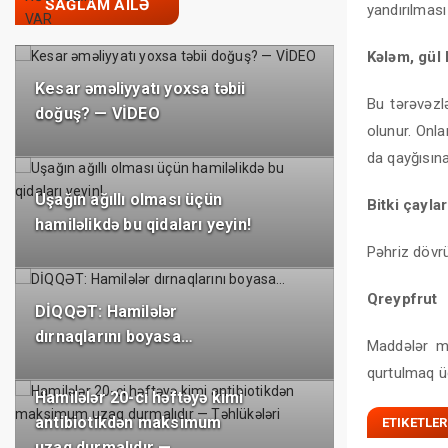
SAĞLAM AILƏ
yandırılması
Kələm, gül 
Kesar əməliyyatı yoxsa təbii
Bu tərəvəzl
doğuş? — VİDEO
olunur. Onla
da qayğısına
Uşağın ağıllı olması üçün
Bitki çaylar
hamiləlikdə bu qidaları yeyin!
Pəhriz dövrü
Qreypfrut
DİQQƏT: Hamilələr
dırnaqlarını boyasa…
Maddələr mü
qurtulmaq ü
Hamilələr 20-ci həftəyə kimi
antibiotikdən maksimum
ETIKETLER
uzaq durmalıdır —