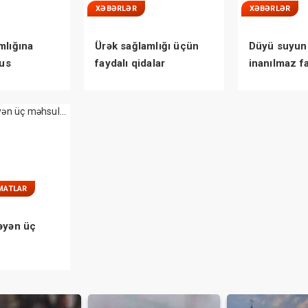
XƏBƏRLƏR
XƏBƏRLƏR
mlığına
Ürək sağlamlığı üçün
Düyü suyun
rus
faydalı qidalar
inanılmaz f
AÇIQLANDI
MATLAR
əyən üç