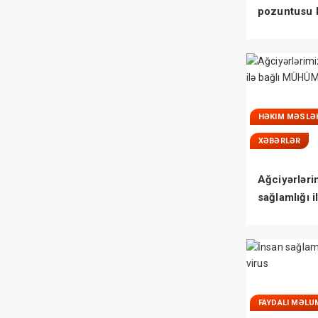
pozuntusu 
bilmədikləri
HƏKIM MƏSLƏ
XƏBƏRLƏR
Ağciyərləri
sağlamlığı i
bağlı MÜH
FAYDALI MƏLU