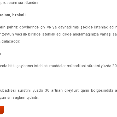
 prosesini sürətləndirir.
kələm, brokoli
ərin pəhriz dövrlərində çiy və ya qaynadılmış şəkildə istehlak edil
r zeytun yağı ilə birlikdə istehlak edildikdə arıqlamağınızla yanaşı sa
 qalacaqdır.
ı
ndə bitki çaylarının istehlakı maddələr mübadiləsi sürətini yüzdə 20 a
badiləsi sürətini yüzdə 30 artıran qreyfurt qarın bölgəsindəki a
çün ən sağlam qidadır.