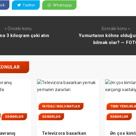
ok
Twitter
Whatsapp
« Önceki konu
Sonraki konu »
nə 3 kiloqram çəki atın
Yumurtanın köhnə olduğu
bilmək olar? — FO
KONULAR
FAYDALI MƏLUMATLAR
TIBBI YENILIKL
XƏBƏRLƏR
XƏBƏRLƏR
XƏBƏRLƏR
avranış
Televizora baxarkən
Ən çox kiml