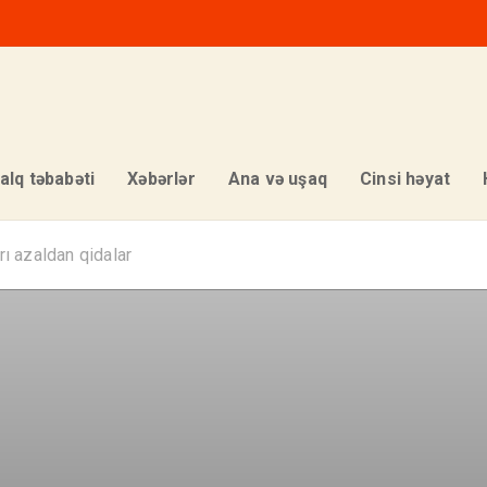
alq təbabəti
Xəbərlər
Ana və uşaq
Cinsi həyat
rı azaldan qidalar