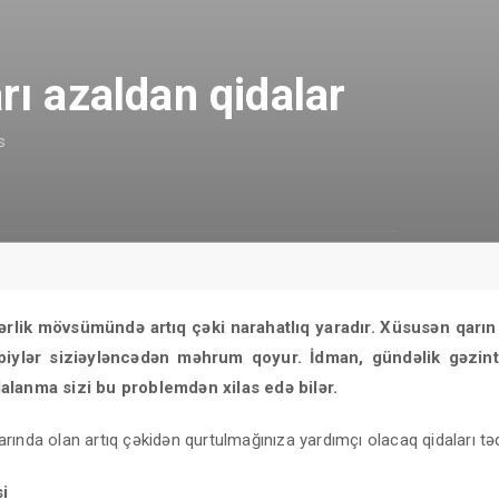
rı azaldan qidalar
s
ərlik mövsümündə artıq çəki narahatlıq yaradır. Xüsusən qarın
 piylər siziəyləncədən məhrum qoyur. İdman, gündəlik gəzinti
alanma sizi bu problemdən xilas edə bilər.
ında olan artıq çəkidən qurtulmağınıza yardımçı olacaq qidaları tə
i