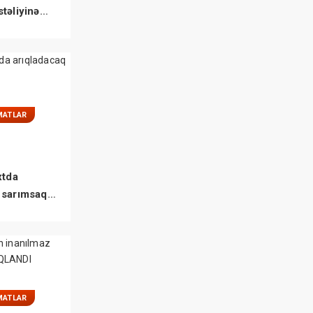
təliyinə
MATLAR
xtda
 sarımsaq
MATLAR