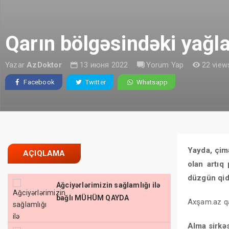
Qarın bölgəsindəki yağla
Yazar
AzDoktor
13 июня 2022
Yorum Yap
22 view
Facebook
Twitter
Whatsapp
Yayda, çim
AÇIQLAMA
olan artıq
düzgün qid
Ağciyərlərimizin sağlamlığı ilə
bağlı MÜHÜM QAYDA
Axşam.az qar
Alma sirkəs