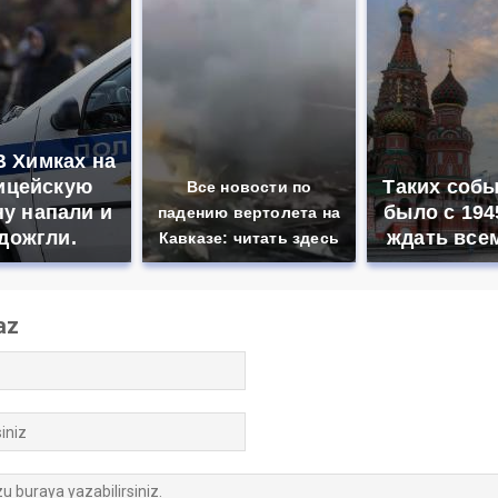
В Химках на
ицейскую
Таких собы
Все новости по
у напали и
было с 194
падению вертолета на
дожгли.
ждать все
Кавказе: читать здесь
az