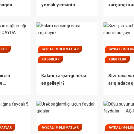
haqda
yemək yemənin
xərçəngi xəs
niz
zərərləri
tutulurlar?
HƏTI
FAYDALI MƏLUMATLAR
FAYDALI MƏLU
XƏBƏRLƏR
XƏBƏRLƏR
mizin
Kələm xərçəngi necə
Sizi qısa va
lə
əngəlləyir?
arıqladacaq
ÜM QAYDA
çayı
MATLAR
FAYDALI MƏLUMATLAR
FAYDALI MƏLU