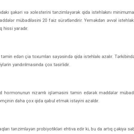
dakı şəkəri və xolesterini tənzimləyərək qida istehlakını minimuma 
dələr mübadiləsini 20 faiz sürətləndirir. Yeməkdən əvvəl istehlak
q hissi yaradır.
u
 təmin edən çia toxumları sayəsində qida istehlakı azalır. Tərkibində
ylərin yandırılmasında çox təsirlidir.
id hormonunun nizamlı işləməsini təmin edərək maddələr mübadil
 həmçinin daha çox qida qəbul etmək istəyini azaldır.
aqları tənzimləyən probiyotikləri ehtiva edir ki, bu da artıq çəkiyə s