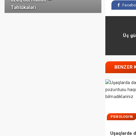
Facebo
Təhlükələri
Üç gü
BENZER 
PSIXOLOGIYA
Uşaqlarda d