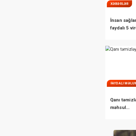
XƏBƏRLƏR
İnsan sağla
faydalı 5 vi
FAYDALI MƏLU
Qanı təmizl
məhsul…