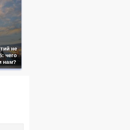
тий не
5: чего
м нам?