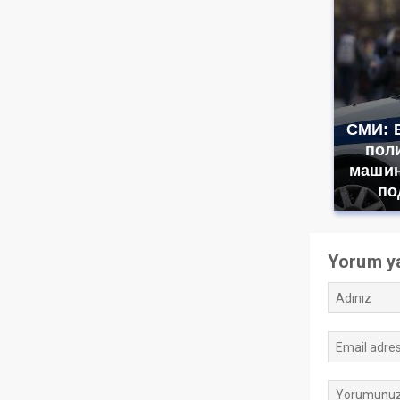
СМИ: 
пол
машин
по
Yorum y