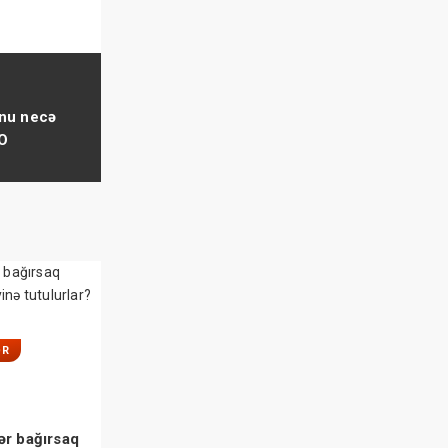
nu necə
TO
ƏR
ər bağırsaq