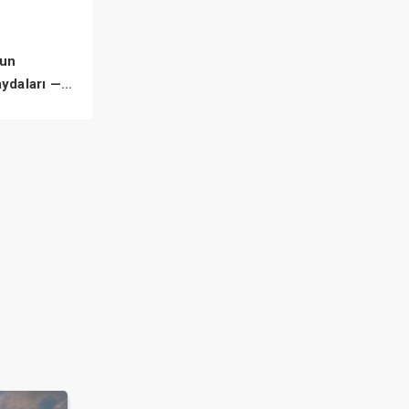
un
aydaları —