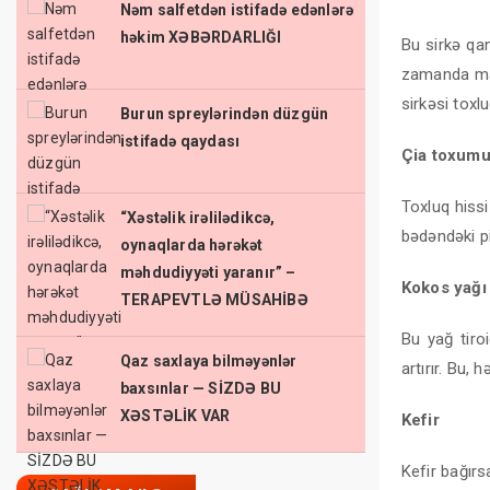
Nəm salfetdən istifadə edənlərə
həkim XƏBƏRDARLIĞI
Bu sirkə qan
zamanda mad
sirkəsi toxlu
Burun spreylərindən düzgün
istifadə qaydası
Çia toxum
Toxluq hissi
“Xəstəlik irəlilədikcə,
bədəndəki pi
oynaqlarda hərəkət
məhdudiyyəti yaranır” –
Kokos yağı
TERAPEVTLƏ MÜSAHİBƏ
Bu yağ tiro
Qaz saxlaya bilməyənlər
artırır. Bu,
baxsınlar — SİZDƏ BU
XƏSTƏLİK VAR
Kefir
Kefir bağırs