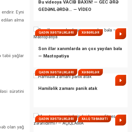
Bu videoya VACİB BAXIN! — GEC ƏRƏ
GEDƏNLƏRDƏ… — VİDEO
endirir. Eyni
 edilən alma
QADIN XƏSTƏLIKLƏRI
XƏBƏRLƏR
Son illər xanımlarda ən çox yayılan bəla
 təbii yağlar
— Mastopatiya
QADIN XƏSTƏLIKLƏRI
XƏBƏRLƏR
Hamiləlik zamanı panik atak
əsi sürətini
QADIN XƏSTƏLIKLƏRI
XALQ TƏBABƏTI
əbəb olan yağ