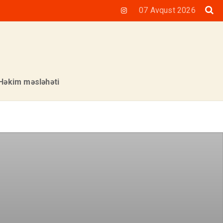
07 Avqust 2026
Həkim məsləhəti