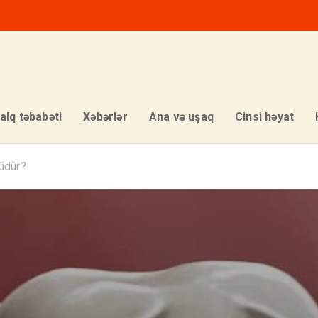
alq təbabəti
Xəbərlər
Ana və uşaq
Cinsi həyat
rüdür?