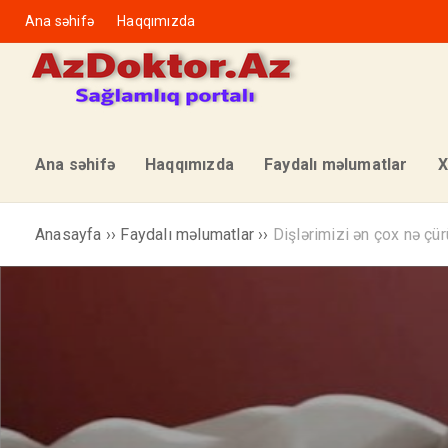
Ana səhifə
Haqqımızda
Ana səhifə
Haqqımızda
Faydalı məlumatlar
X
Anasayfa
››
Faydalı məlumatlar
››
Dişlərimizi ən çox nə çü