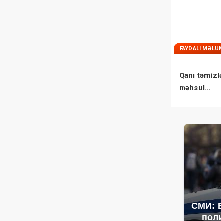
FAYDALI MƏLU
Qanı təmizl
məhsul…
СМИ: 
пол