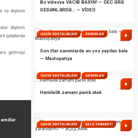
Bu videoya VACİB BAXIN! — GEC ƏRƏ
GEDƏNLƏRDƏ… — VİDEO
 və dişlərin
lar dişlərin
QADIN XƏSTƏLIKLƏRI
XƏBƏRLƏR
rli qidalarda
Son illər xanımlarda ən çox yayılan bəla
ərə getməyi
— Mastopatiya
QADIN XƏSTƏLIKLƏRI
XƏBƏRLƏR
Hamiləlik zamanı panik atak
 amillər
QADIN XƏSTƏLIKLƏRI
XALQ TƏBABƏTI