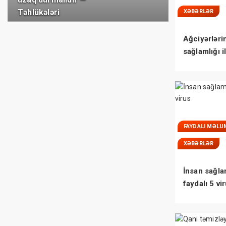
Təhlükələri
XƏBƏRLƏR
Ağciyərləri
sağlamlığı i
bağlı MÜH
FAYDALI MƏLU
XƏBƏRLƏR
İnsan sağla
faydalı 5 vi