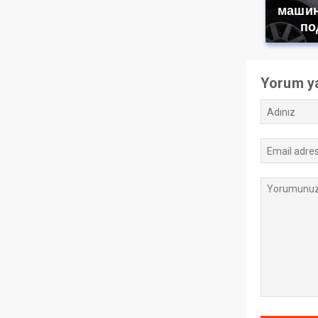
машин
по
Yorum y