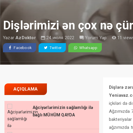
Dişlərimizi ən çox nə çü
Yazar
AzDoktor
24 июля 2022
Yorum Yap
11 view
Facebook
Twitter
Whatsapp
Dişlərə zərə
AÇIQLAMA
Yeniavaz.
içkiləri də d
Ağciyərlərimizin sağlamlığı ilə
Ağzımızda 70
bağlı MÜHÜM QAYDA
bakteriyala
ağzımızda t