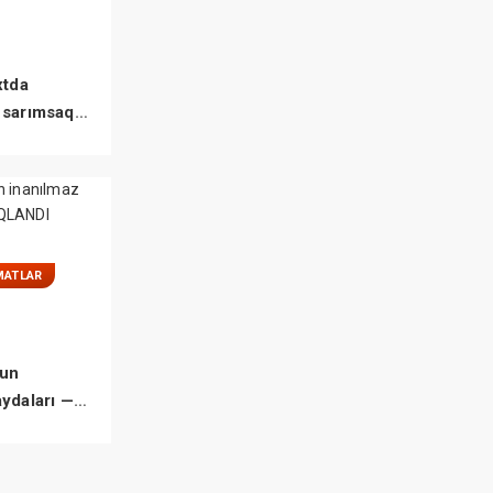
xtda
 sarımsaq
MATLAR
un
aydaları —