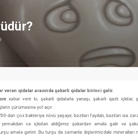
rüdür?
s
r verən qidalar arasında şəkərli qidalar birinci gəlir.
com
xəbər verir ki, şəkərli qidalarla yanaşı, şəkərli qazlı içkilər, şi
işlərin çürüməsinə yol açır.
0-dən çox bakteriya növü yaşayır, bəziləri faydalı, bəziləri isə zərərl
r yeməkdən və içkidən aldığımız şəkərdən əmələ gəlir və şəkə
urşu əmələ gətirir. Bu turşu da zamanla dişlərimizdəki mineralları