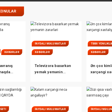
KONULAR
FAYDALI MƏLUMATLAR
TIBBI YENILIKL
XƏBƏRLƏR
XƏBƏRLƏR
XƏBƏRLƏR
avranış
Televizora baxarkən
Ən çox kiml
haqda
yemək yemənin
xərçəngi xəs
niz
zərərləri
tutulurlar?
HƏTI
FAYDALI MƏLUMATLAR
FAYDALI MƏLU