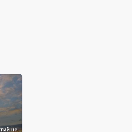
тий не