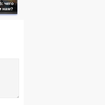
5: чего
м нам?