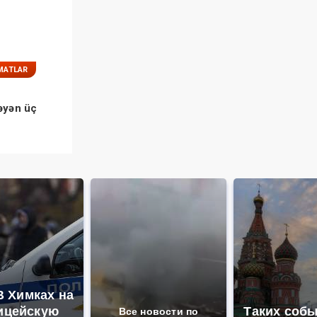
MATLAR
əyən üç
В Химках на
ицейскую
Таких собы
Все новости по