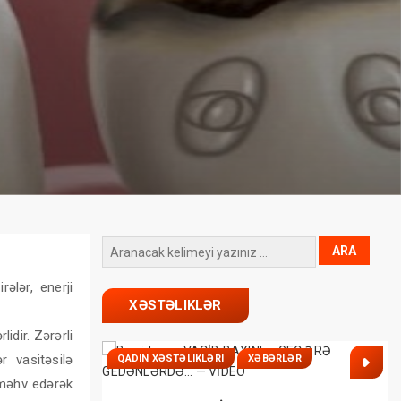
rələr, enerji
XƏSTƏLIKLƏR
idir. Zərərli
r vasitəsilə
QADIN XƏSTƏLIKLƏRI
XƏBƏRLƏR
 məhv edərək