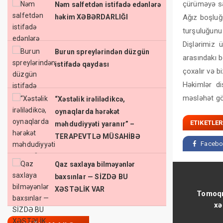
çürüməyə sə
Nəm salfetdən istifadə edənlərə
həkim XƏBƏRDARLIĞI
Ağız boşluğ
turşuluğunu a
Dişlərimiz 
Burun spreylərindən düzgün
arasındakı b
istifadə qaydası
çoxalır və b
Həkimlər d
məsləhət gör
“Xəstəlik irəlilədikcə,
oynaqlarda hərəkət
ETIKETLER
məhdudiyyəti yaranır” –
TERAPEVTLƏ MÜSAHİBƏ
Facebo
Qaz saxlaya bilməyənlər
baxsınlar — SİZDƏ BU
XƏSTƏLİK VAR
Tomoqra
xə