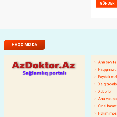
HAQQIMIZDA
Ana səhifə
Haqqımızd
Faydalı mə
Xalq təbabə
Xəbərlər
Ana və uşa
Cinsi həyat
Həkim məsl