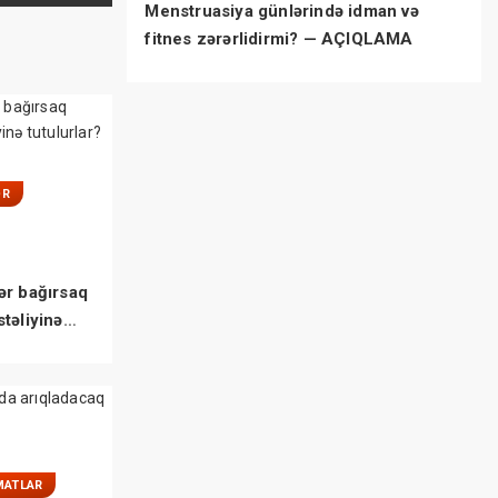
Menstruasiya günlərində idman və
fitnes zərərlidirmi? — AÇIQLAMA
ƏR
ər bağırsaq
təliyinə
MATLAR