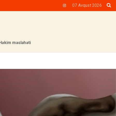
07 Avqust 2026
Həkim məsləhəti