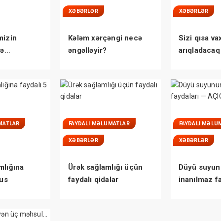
XƏBƏRLƏR
XƏBƏRLƏR
mizin
Kələm xərçəngi necə
Sizi qısa va
lə
əngəlləyir?
arıqladacaq
ÜM QAYDA
çayı
MATLAR
FAYDALI MƏLUMATLAR
FAYDALI MƏLU
XƏBƏRLƏR
XƏBƏRLƏR
mlığına
Ürək sağlamlığı üçün
Düyü suyun
rus
faydalı qidalar
inanılmaz f
AÇIQLANDI