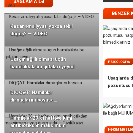
SAĞLAM AILƏ
BENZER 
Kesar əməliyyatı yoxsa təbii
doğuş? — VİDEO
Uşağın ağıllı olması üçün
PSIXOLOGIYA
hamiləlikdə bu qidaları yeyin!
Uşaqlarda d
pozuntusu 
DİQQƏT: Hamilələr
bilmədikləri
dırnaqlarını boyasa…
Hamilələr 20-ci həftəyə kimi
antibiotikdən maksimum
HƏKIM MƏSLƏ
uzaq durmalıdır —