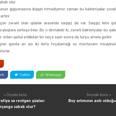
bəb olur.
unun gigiyenasına diqqət etmədiyimiz zaman bu bakteriyalar çoxalır
rtırır.
üçün zərərli olan qidalar arasında saqqız da var. Saqqız kimi qida
oşluqlara yerləşə bilər. Bu o deməkdir ki, zərərli bakteriyalar bu şəkə
iz onları qəbul etdikdən bir neçə saat sonra da turşu əmələ gətirir.
işləri gündə ən azı iki dəfə fırçalamağı və müntəzəm müayinəl
ürlər.
ok
Twitter
Whatsapp
« Önceki konu
Sonraki konu »
fiya və rentgen şüaları
Boy artımının asılı olduğu
rçəngə səbəb olur?