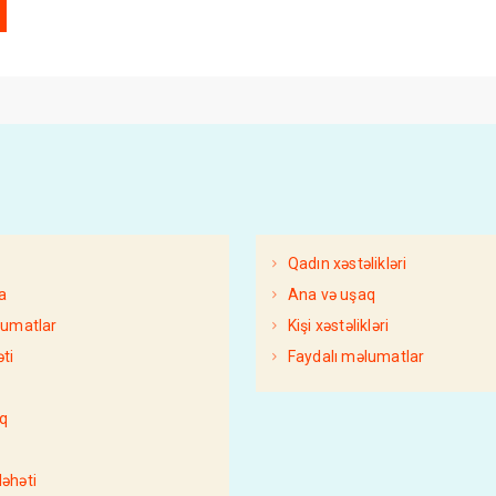
Qadın xəstəlikləri
a
Ana və uşaq
FAYDALI MƏLUMA
lumatlar
Kişi xəstəlikləri
XƏBƏRLƏR
ti
Faydalı məlumatlar
AzDoktor
13 Октя
q
Kələm xərçəngi 
əngəlləyir?
əhəti