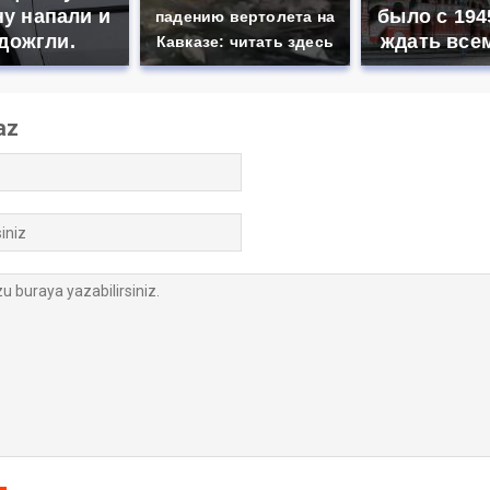
у напали и
было с 194
падению вертолета на
дожгли.
ждать все
Кавказе: читать здесь
az