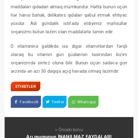
maddələri qidadan almaq mümkündür. Hətta bunun üçün
hər hansı bahalı, delikates qidaları qəbul etmək ehtiyac
yoxdur. Adi gündəlik istifadə etdiyimiz məhsullar
orqanizmi bütün lazım olan maddələrlə təmin edir.
D vitamininə gəldikdə isə digər vitaminlərdən fərqli
olaraq bu vitamin gün şüalarının təsirindən bizim
orqanizmdə sintez oluna bilir. Bunun üçün sadəcə gün
ərzində ən azı 30 dəqiqə açıq havada olmaq lazımdır.
ETIKETLER
Facebook
Twitter
Whatsapp
« Önceki konu
Arı mumunun İNANILMAZ FAYDALARI