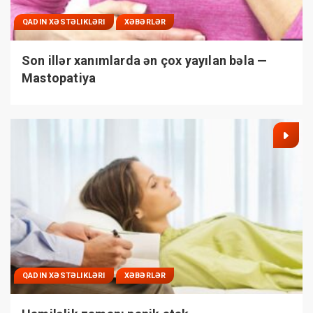
QADIN XƏSTƏLIKLƏRI
XƏBƏRLƏR
Son illər xanımlarda ən çox yayılan bəla —
Mastopatiya
QADIN XƏSTƏLIKLƏRI
XƏBƏRLƏR