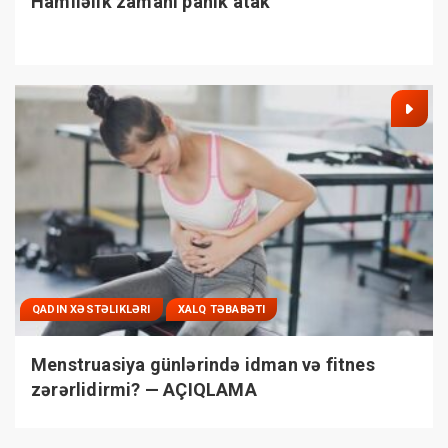
Hamiləlik zamanı panik atak
QADIN XƏSTƏLIKLƏRI
XALQ TƏBABƏTI
Menstruasiya günlərində idman və fitnes
zərərlidirmi? — AÇIQLAMA