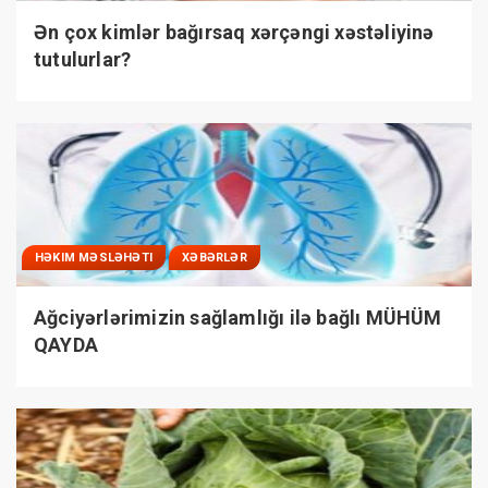
Ən çox kimlər bağırsaq xərçəngi xəstəliyinə
tutulurlar?
HƏKIM MƏSLƏHƏTI
XƏBƏRLƏR
Ağciyərlərimizin sağlamlığı ilə bağlı MÜHÜM
QAYDA