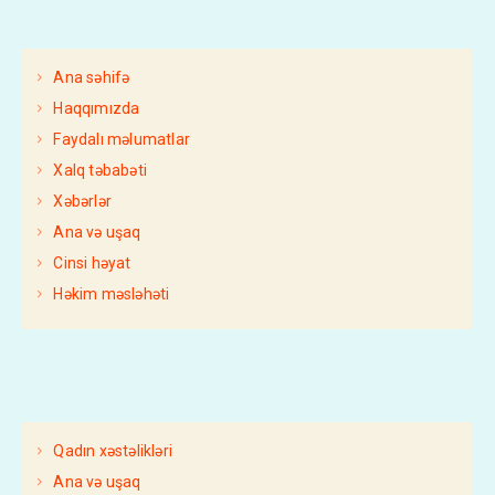
Ana səhifə
Haqqımızda
Faydalı məlumatlar
Xalq təbabəti
Xəbərlər
Ana və uşaq
Cinsi həyat
Həkim məsləhəti
Qadın xəstəlikləri
Ana və uşaq