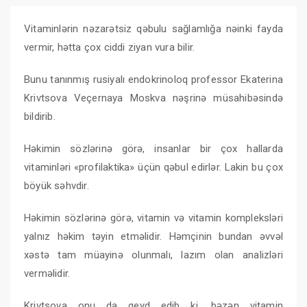
Vitaminlərin nəzarətsiz qəbulu sağlamlığa nəinki fayda
vermir, hətta çox ciddi ziyan vura bilir.
Bunu tanınmış rusiyalı endokrinoloq professor Ekaterina
Krivtsova Veçernaya Moskva nəşrinə müsahibəsində
bildirib.
Həkimin sözlərinə görə, insanlar bir çox hallarda
vitaminləri «profilaktika» üçün qəbul edirlər. Lakin bu çox
böyük səhvdir.
Həkimin sözlərinə görə, vitamin və vitamin kompleksləri
yalnız həkim təyin etməlidir. Həmçinin bundan əvvəl
xəstə tam müayinə olunmalı, lazım olan analizləri
verməlidir.
Krivtsova onu da qeyd edib ki, bəzən vitamin