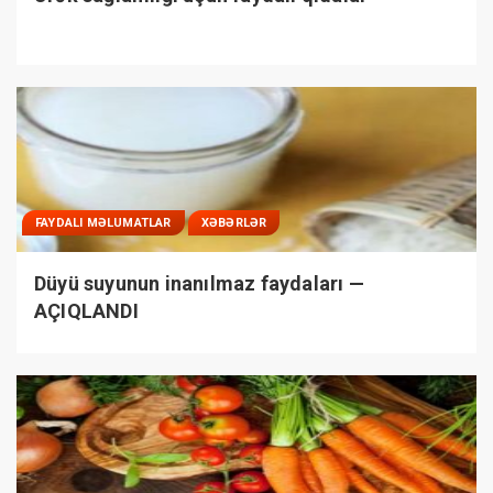
FAYDALI MƏLUMATLAR
XƏBƏRLƏR
Düyü suyunun inanılmaz faydaları —
AÇIQLANDI