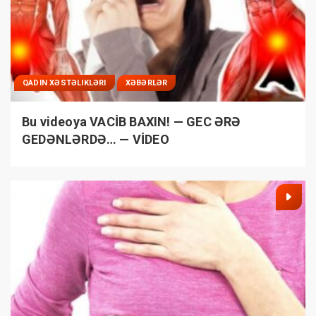
QADIN XƏSTƏLIKLƏRI
XƏBƏRLƏR
Bu videoya VACİB BAXIN! — GEC ƏRƏ
GEDƏNLƏRDƏ… — VİDEO