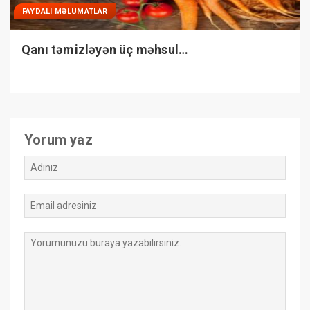
FAYDALI MƏLUMATLAR
Qanı təmizləyən üç məhsul…
Yorum yaz