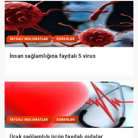
FAYDALI MƏLUMATLAR
XƏBƏRLƏR
İnsan sağlamlığına faydalı 5 virus
FAYDALI MƏLUMATLAR
XƏBƏRLƏR
Ürək sağlamlığı üçün faydalı qidalar