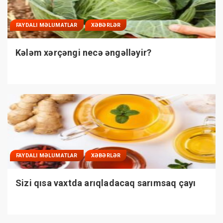
FAYDALI MƏLUMATLAR
XƏBƏRLƏR
Kələm xərçəngi necə əngəlləyir?
FAYDALI MƏLUMATLAR
XƏBƏRLƏR
Sizi qısa vaxtda arıqladacaq sarımsaq çayı