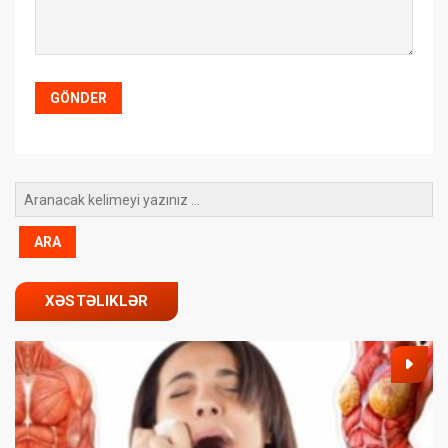
XƏSTƏLIKLƏR