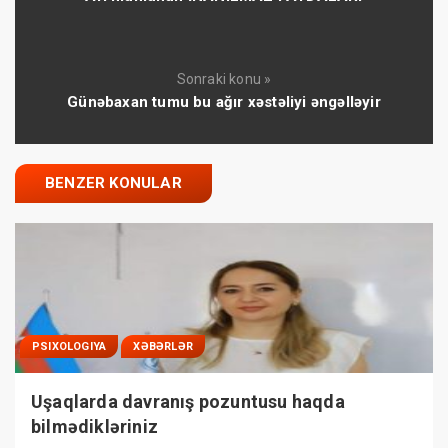
Sonraki konu »
Günəbaxan tumu bu ağır xəstəliyi əngəlləyir
BENZER KONULAR
PSIXOLOGIYA
XƏBƏRLƏR
Uşaqlarda davranış pozuntusu haqda
bilmədikləriniz