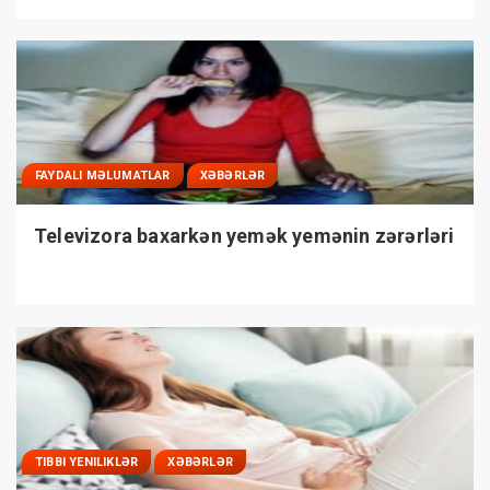
FAYDALI MƏLUMATLAR
XƏBƏRLƏR
Televizora baxarkən yemək yemənin zərərləri
TIBBI YENILIKLƏR
XƏBƏRLƏR