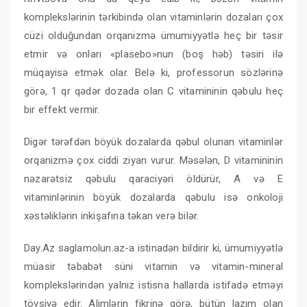
komplekslərinin tərkibində olan vitaminlərin dozaları çox
cüzi olduğundan orqanizmə ümumiyyətlə heç bir təsir
etmir və onları «plasebo»nun (boş həb) təsiri ilə
müqayisə etmək olar. Belə ki, professorun sözlərinə
görə, 1 qr qədər dozada olan C vitamininin qəbulu heç
bir effekt vermir.
Digər tərəfdən böyük dozalarda qəbul olunan vitaminlər
orqanizmə çox ciddi ziyan vurur. Məsələn, D vitamininin
nəzarətsiz qəbulu qaraciyəri öldürür, A və E
vitaminlərinin böyük dozalarda qəbulu isə onkoloji
xəstəliklərin inkişafına təkan verə bilər.
Day.Az saglamolun.az-a istinadən bildirir ki, ümumiyyətlə
müasir təbabət süni vitamin və vitamin-mineral
komplekslərindən yalnız istisna hallarda istifadə etməyi
tövsiyə edir. Alimlərin fikrinə görə, bütün lazım olan