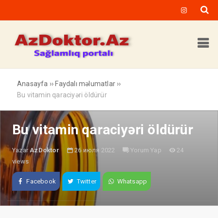
Anasayfa
››
Faydalı məlumatlar
››
Bu vitamin qaraciyəri öldürür
Bu vitamin qaraciyəri öldürür
Yazar
AzDoktor
26 июля 2022
Yorum Yap
24
views
Facebook
Twitter
Whatsapp