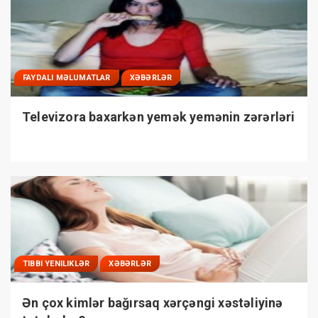
FAYDALI MƏLUMATLAR
XƏBƏRLƏR
Televizora baxarkən yemək yemənin zərərləri
TIBBI YENILIKLƏR
XƏBƏRLƏR
Ən çox kimlər bağırsaq xərçəngi xəstəliyinə