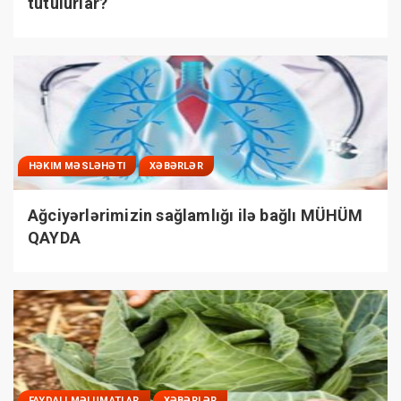
tutulurlar?
HƏKIM MƏSLƏHƏTI
XƏBƏRLƏR
Ağciyərlərimizin sağlamlığı ilə bağlı MÜHÜM
QAYDA
FAYDALI MƏLUMATLAR
XƏBƏRLƏR