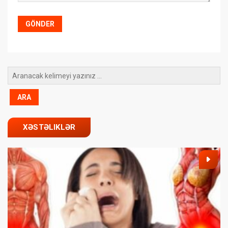
XƏSTƏLIKLƏR