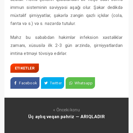
immun sisteminin səviyyəsi aşağı olur. Şəkər dedikdə
müxtəlif şirniyyatlar, şəkərlə zəngin qazlı içkilər (cola,
fanta və s.) və s. nəzərdə tutulur.
Məhz bu səbəbdən həkimlər infeksion xəstəliklər
zamanı, xüsusilə ilk 2-3 gün ərzində, şirniyyatlardan
imtina etməyi tövsiyə edirlər.
ETIKETLER
Facebook
Twitter
Whatsapp
« Önceki konu
Üç aylıq veqan pəhriz — ARIQLADIR