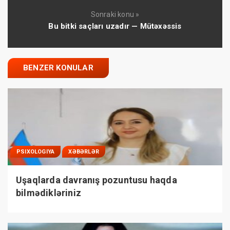
Sonraki konu »
Bu bitki saçları uzadır — Mütəxəssis
BENZER KONULAR
PSIXOLOGIYA
XƏBƏRLƏR
Uşaqlarda davranış pozuntusu haqda
bilmədikləriniz