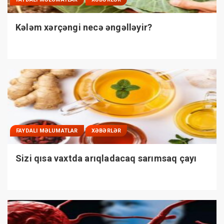
Kələm xərçəngi necə əngəlləyir?
FAYDALI MƏLUMATLAR
XƏBƏRLƏR
Sizi qısa vaxtda arıqladacaq sarımsaq çayı