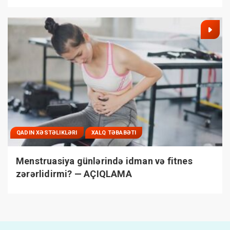
QADIN XƏSTƏLIKLƏRI
XALQ TƏBABƏTI
Menstruasiya günlərində idman və fitnes
zərərlidirmi? — AÇIQLAMA