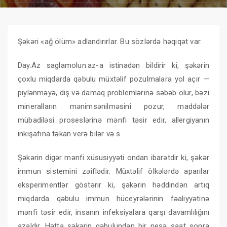
Şəkəri «ağ ölüm» adlandırırlar. Bu sözlərdə həqiqət var.
Day.Az saglamolun.az-a istinadən bildirir ki, şəkərin
çoxlu miqdarda qəbulu müxtəlif pozulmalara yol açır —
piylənməyə, diş və damaq problemlərinə səbəb olur, bəzi
mineralların mənimsənilməsini pozur, maddələr
mübadiləsi proseslərinə mənfi təsir edir, allergiyanın
inkişafına təkan verə bilər və s.
Şəkərin digər mənfi xüsusiyyəti ondan ibarətdir ki, şəkər
immun sistemini zəiflədir. Müxtəlif ölkələrdə aparılar
eksperimentlər göstərir ki, şəkərin həddindən artıq
miqdarda qəbulu immun hüceyrələrinin fəaliyyətinə
mənfi təsir edir, insanın infeksiyalara qarşı davamlılığını
azaldır. Hətta şəkərin qəbulundan bir neşə saat sonra