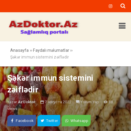
Anasayfa
››
Faydalı məlumatlar
››
Şəkər immun sistemini zəiflədir
Şəkər immun sistemini
zəiflədir
Yazar
AzDoktor
7 августа 2022
Yorum Yap
18
views
Facebook
Twitter
Whatsapp