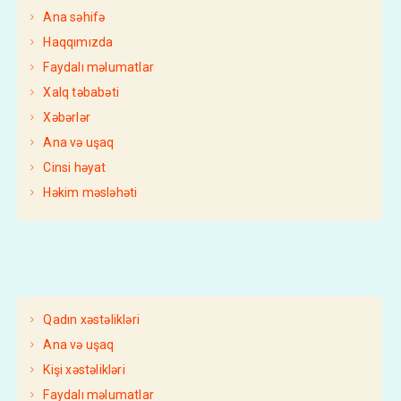
Ana səhifə
Haqqımızda
Faydalı məlumatlar
Xalq təbabəti
Xəbərlər
Ana və uşaq
Cinsi həyat
Həkim məsləhəti
Qadın xəstəlikləri
Ana və uşaq
Kişi xəstəlikləri
Faydalı məlumatlar