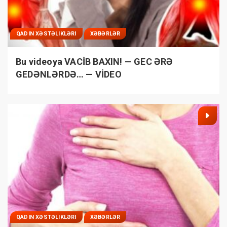
QADIN XƏSTƏLIKLƏRI
XƏBƏRLƏR
Bu videoya VACİB BAXIN! — GEC ƏRƏ
GEDƏNLƏRDƏ… — VİDEO
QADIN XƏSTƏLIKLƏRI
XƏBƏRLƏR