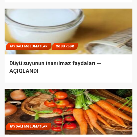
FAYDALI MƏLUMATLAR
XƏBƏRLƏR
Düyü suyunun inanılmaz faydaları —
AÇIQLANDI
FAYDALI MƏLUMATLAR