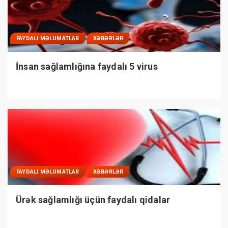
FAYDALI MƏLUMATLAR
XƏBƏRLƏR
İnsan sağlamlığına faydalı 5 virus
FAYDALI MƏLUMATLAR
XƏBƏRLƏR
Ürək sağlamlığı üçün faydalı qidalar