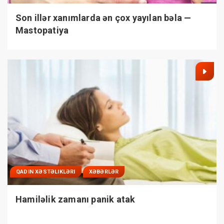
Son illər xanımlarda ən çox yayılan bəla —
Mastopatiya
QADIN XƏSTƏLIKLƏRI
XƏBƏRLƏR
Hamiləlik zamanı panik atak