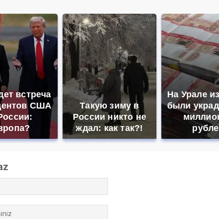
дет встреча
На Урале и
дентов США
Такую зиму в
были украд
России:
России никто не
миллио
вропа?
ждал: как так?!
рубле
az