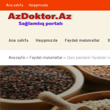
Ana səhifə
Haqqımızda
Ana səhifə
Haqqımızda
Faydalı məlumatlar
X
Anasayfa
››
Faydalı məlumatlar
››
Quru paxlanın faydaları n