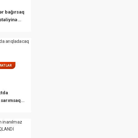
ər bağırsaq
təliyinə
MATLAR
xtda
 sarımsaq