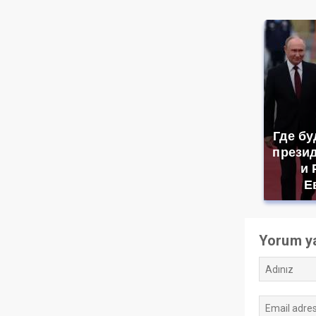
Где бу
прези
и 
Е
Yorum y