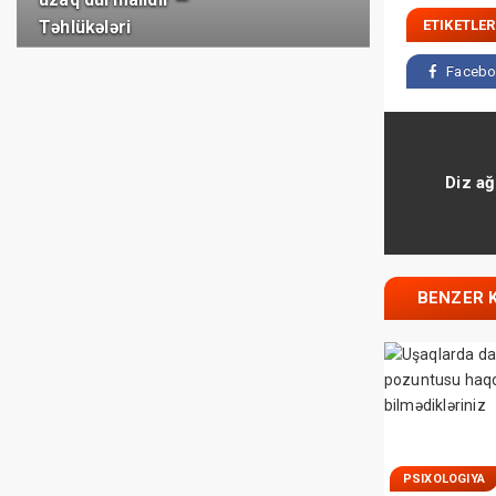
ETIKETLER
Təhlükələri
Facebo
Diz ağ
BENZER 
PSIXOLOGIYA