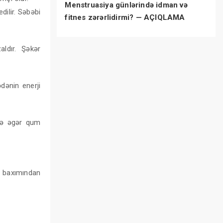
Menstruasiya günlərində idman və
ilir. Səbəbi
fitnes zərərlidirmi? — AÇIQLAMA
ldır. Şəkər
ədənin enerji
rdə əgər qum
ı baxımından