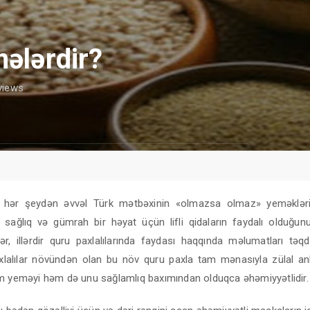
nələrdir?
views
 hər şeydən əvvəl Türk mətbəxinin «olmazsa olmaz» yeməklərin
 sağlıq və gümrah bir həyat üçün lifli qidaların faydalı olduğun
ər, illərdir quru paxlalılarında faydası haqqında məlumatları təqd
xlalılar növündən olan bu növ quru paxla tam mənasıyla zülal anb
m yeməyi həm də unu sağlamlıq baxımından olduqca əhəmiyyətlidir.