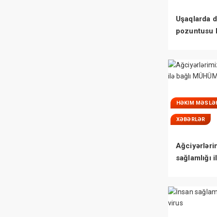
Uşaqlarda d
pozuntusu 
bilmədikləri
HƏKIM MƏSLƏ
XƏBƏRLƏR
Ağciyərləri
sağlamlığı i
bağlı MÜH