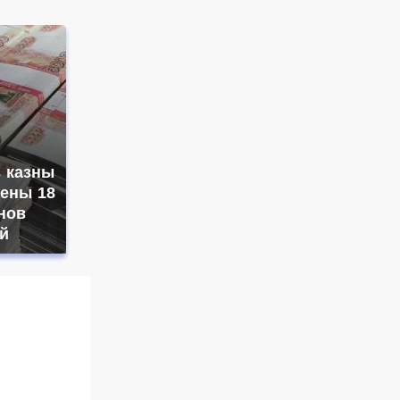
з казны
ены 18
нов
й