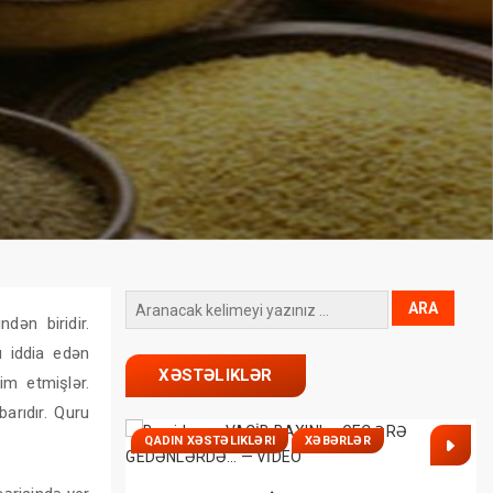
dən biridir.
u iddia edən
XƏSTƏLIKLƏR
im etmişlər.
arıdır. Quru
QADIN XƏSTƏLIKLƏRI
XƏBƏRLƏR