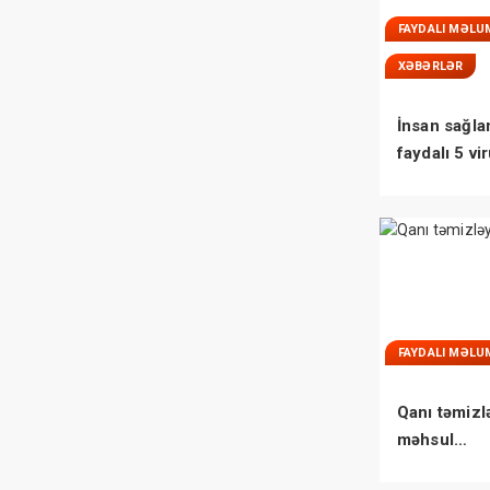
FAYDALI MƏLU
XƏBƏRLƏR
İnsan sağla
faydalı 5 vi
FAYDALI MƏLU
Qanı təmizl
məhsul…