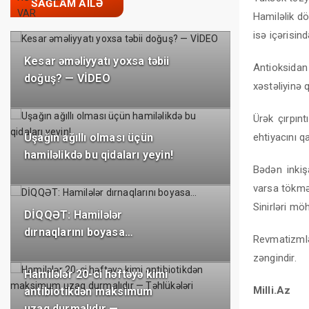
SAĞLAM AILƏ
Hamiləlik d
isə içərisin
Kesar əməliyyatı yoxsa təbii
Antioksida
doğuş? — VİDEO
xəstəliyinə 
Ürək çırpınt
ehtiyacını q
Uşağın ağıllı olması üçün
hamiləlikdə bu qidaları yeyin!
Bədən inkiş
varsa tökməy
Sinirləri mö
DİQQƏT: Hamilələr
dırnaqlarını boyasa…
Revmatizmlə
zəngindir.
Hamilələr 20-ci həftəyə kimi
Milli.Az
antibiotikdən maksimum
uzaq durmalıdır —