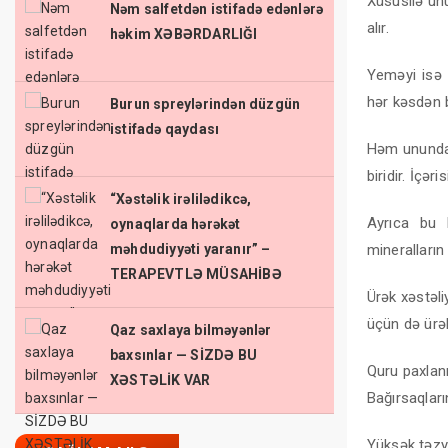
Xüsusilə unu
Nəm salfetdən istifadə edənlərə
alır.
həkim XƏBƏRDARLIĞI
Yeməyi isə 
hər kəsdən 
Burun spreylərindən düzgün
istifadə qaydası
Həm unundan
biridir. İçə
“Xəstəlik irəlilədikcə,
Ayrıca bu 
oynaqlarda hərəkət
məhdudiyyəti yaranır” –
mineralların
TERAPEVTLƏ MÜSAHİBƏ
Ürək xəstəli
üçün də ürək
Qaz saxlaya bilməyənlər
baxsınlar — SİZDƏ BU
Quru paxlanın
XƏSTƏLİK VAR
Bağırsaqları
Yüksək təzyi