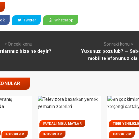
ok
Twitter
Whatsapp
« Önceki konu
Sonraki konu »
rılarımız bizə nə deyir?
Yuxunuz pozulub? — Səbə
mobil telefonunuz ola 
KONULAR
FAYDALI MƏLUMATLAR
TIBBI YENILIKL
XƏBƏRLƏR
XƏBƏRLƏR
XƏBƏRLƏR