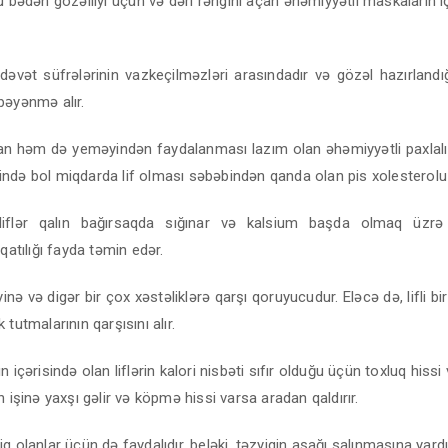
 bədən gözəlliyi üçün və dəri rəngini açan əhəmiyyətli maskaların i
dəvət süfrələrinin vazkeçilməzləri arasındadır və gözəl hazırland
bəyənmə alır.
 həm də yeməyindən faydalanması lazım olan əhəmiyyətli paxlalı
risində bol miqdarda lif olması səbəbindən qanda olan pis xolesterolu 
liflər qalın bağırsaqda sığınar və kalsium başda olmaq üzrə 
 qatılığı fayda təmin edər.
yinə və digər bir çox xəstəliklərə qarşı qoruyucudur. Eləcə də, lifli bi
 tutmalarının qarşısını alır.
 içərisində olan liflərin kalori nisbəti sıfır olduğu üçün toxluq hissi v
n işinə yaxşı gəlir və köpmə hissi varsa aradan qaldırır.
q olanlar üçün də faydalıdır, beləki, təzyiqin aşağı salınmasına yardı