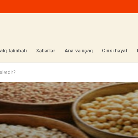
alq təbabəti
Xəbərlər
Ana və uşaq
Cinsi həyat
ələrdir?