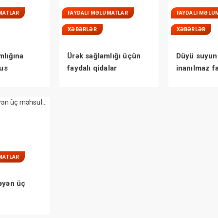
MATLAR
FAYDALI MƏLUMATLAR
FAYDALI MƏLU
XƏBƏRLƏR
XƏBƏRLƏR
mlığına
Ürək sağlamlığı üçün
Düyü suyun
rus
faydalı qidalar
inanılmaz f
AÇIQLANDI
MATLAR
əyən üç