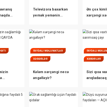
avranış
Televizora baxarkən
Ən çox kiml
haqda
yemək yemənin
xərçəngi xəs
niz
zərərləri
tutulurlar?
HƏTI
FAYDALI MƏLUMATLAR
FAYDALI MƏLU
XƏBƏRLƏR
XƏBƏRLƏR
mizin
Kələm xərçəngi necə
Sizi qısa va
lə
əngəlləyir?
arıqladacaq
ÜM QAYDA
çayı