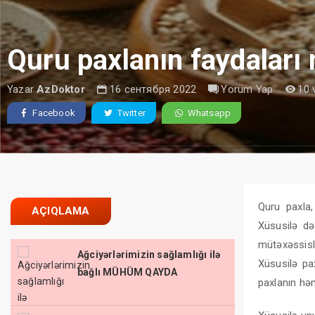
Quru paxlanın faydaları 
Yazar
AzDoktor
16 сентября 2022
Yorum Yap
10 
Facebook
Twitter
Whatsapp
Quru paxla,
AÇIQLAMA
Xüsusilə də
mütəxəssisl
Ağciyərlərimizin sağlamlığı ilə
Xüsusilə pa
bağlı MÜHÜM QAYDA
paxlanın hə