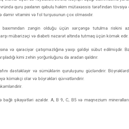
övründə quru paxlanın qəbulu həkim mütəxəssis tərəfindən tövsiyə ed
də dəmir vitamini və fol turşusunun çox olmasıdır.
n baxımından zəngin olduğu üçün xərçəngə tutulma riskini aza
qarşı mübarizəçi və diabeti nəzarət altında tutmaq üçün kömək edir.
ısına və qaraciyər çatışmazlığına yaxşı gəldiyi sübut edilmişdir. B
arşıladığı kimi zehin yorğunluğunu da aradan qaldırır.
afını dəstəkləyir və sümüklərin quruluşunu gücləndirir. Böyrəklə
ə köməkçi olar və böyrəkləri qüvvətləndirir.
hkəmləndirir.
 bağlı şikayətləri azaldır. A, B 9, C, B5 və maqnezium minerallar