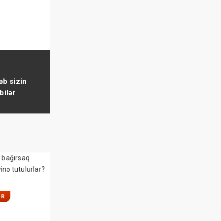
b sizin
bilər
ƏR