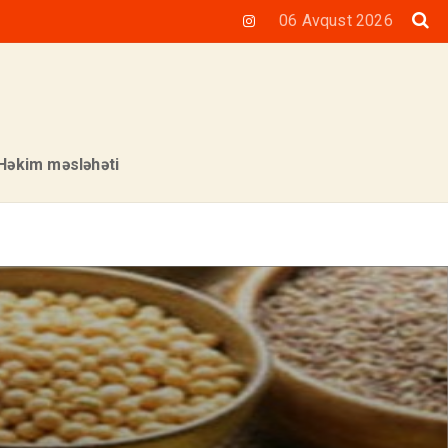
06 Avqust 2026
Həkim məsləhəti