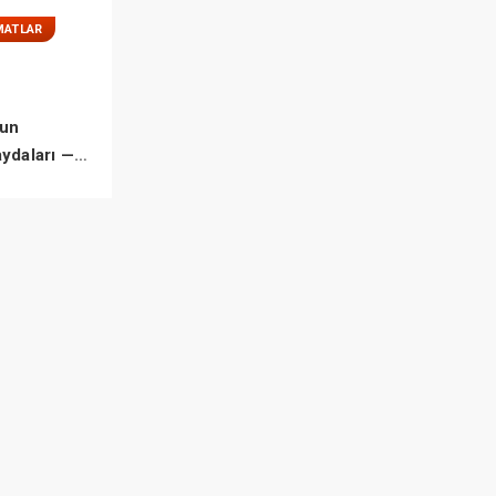
MATLAR
un
aydaları —