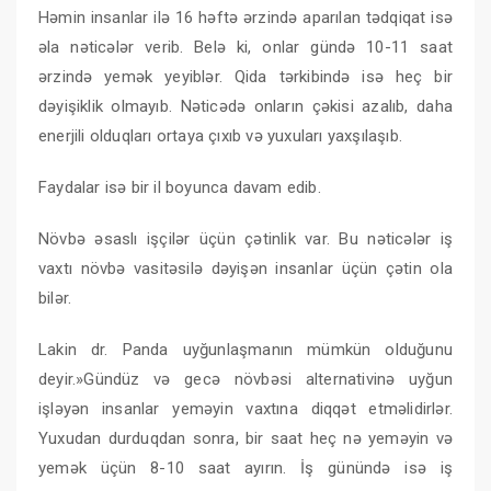
Həmin insanlar ilə 16 həftə ərzində aparılan tədqiqat isə
əla nəticələr verib. Belə ki, onlar gündə 10-11 saat
ərzində yemək yeyiblər. Qida tərkibində isə heç bir
dəyişiklik olmayıb. Nəticədə onların çəkisi azalıb, daha
enerjili olduqları ortaya çıxıb və yuxuları yaxşılaşıb.
Faydalar isə bir il boyunca davam edib.
Növbə əsaslı işçilər üçün çətinlik var. Bu nəticələr iş
vaxtı növbə vasitəsilə dəyişən insanlar üçün çətin ola
bilər.
Lakin dr. Panda uyğunlaşmanın mümkün olduğunu
deyir.»Gündüz və gecə növbəsi alternativinə uyğun
işləyən insanlar yeməyin vaxtına diqqət etməlidirlər.
Yuxudan durduqdan sonra, bir saat heç nə yeməyin və
yemək üçün 8-10 saat ayırın. İş günündə isə iş