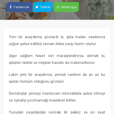
Facebook
Twitter
Whatsapp
Yeni bir araşdırma göstərib ki, qida bədən saatımıza
uyğun qəbul edildiyi zaman daha yaxşı həzm olunur.
Əgər sağlam həyat sizi maraqlandırırsa, demək ki,
qidanın tərkibi və miqdarı barədə də məlumatlısınız.
Lakin yeni bir araşdırma, yemək vaxtının da ən az bu
qədər mühüm olduğunu göstərir.
Dietoloqlar yeməyi müntəzəm intervallarla qəbul etməyi
və öynəliyi pozmamağı məsləhət bilirlər.
Yuxudan oyandıqdan sonrakı ilk səkkiz və on saat