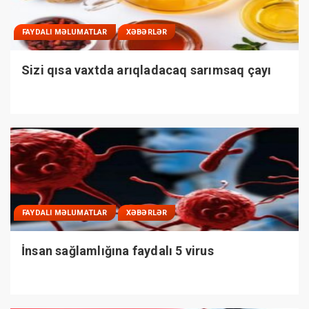
FAYDALI MƏLUMATLAR
XƏBƏRLƏR
Sizi qısa vaxtda arıqladacaq sarımsaq çayı
FAYDALI MƏLUMATLAR
XƏBƏRLƏR
İnsan sağlamlığına faydalı 5 virus