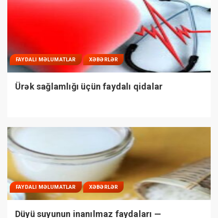
FAYDALI MƏLUMATLAR
XƏBƏRLƏR
Ürək sağlamlığı üçün faydalı qidalar
FAYDALI MƏLUMATLAR
XƏBƏRLƏR
Düyü suyunun inanılmaz faydaları —