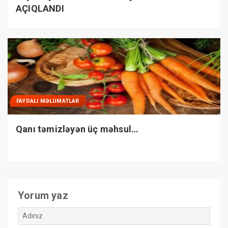
AÇIQLANDI
FAYDALI MƏLUMATLAR
Qanı təmizləyən üç məhsul…
Yorum yaz