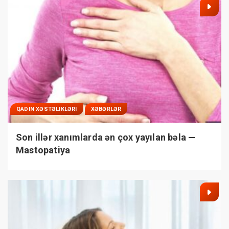
QADIN XƏSTƏLIKLƏRI
XƏBƏRLƏR
Son illər xanımlarda ən çox yayılan bəla —
Mastopatiya