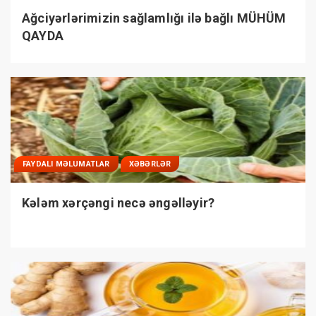
Ağciyərlərimizin sağlamlığı ilə bağlı MÜHÜM
QAYDA
FAYDALI MƏLUMATLAR
XƏBƏRLƏR
Kələm xərçəngi necə əngəlləyir?