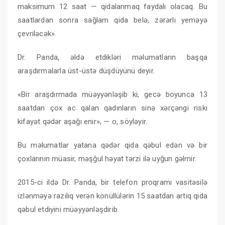
maksimum 12 saat — qidalanmaq faydalı olacaq. Bu
saatlardan sonra sağlam qida belə, zərərli yeməyə
çevriləcək».
Dr. Panda, əldə etdikləri məlumatların başqa
araşdırmalarla üst-üstə düşdüyünü deyir.
«Bir araşdırmada müəyyənləşib ki, gecə boyunca 13
saatdan çox ac qalan qadınların sinə xərçəngi riski
kifayət qədər aşağı enir», — o, söyləyir.
Bu məlumatlar yatana qədər qida qəbul edən və bir
çoxlarının müasir, məşğul həyat tərzi ilə uyğun gəlmir.
2015-ci ildə Dr. Panda, bir telefon proqramı vasitəsilə
izlənməyə razılıq verən könüllülərin 15 saatdan artıq qida
qəbul etdiyini müəyyənləşdirib.