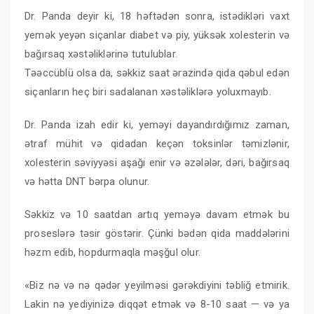
Dr. Panda deyir ki, 18 həftədən sonra, istədikləri vaxt
yemək yeyən siçanlar diabet və piy, yüksək xolesterin və
bağırsaq xəstəliklərinə tutulublar.
Təəccüblü olsa da, səkkiz saat ərazində qida qəbul edən
siçanların heç biri sadalanan xəstəliklərə yoluxmayıb.
Dr. Panda izah edir ki, yeməyi dayandırdığımız zaman,
ətraf mühit və qidadan keçən toksinlər təmizlənir,
xolesterin səviyyəsi aşağı enir və əzələlər, dəri, bağırsaq
və hətta DNT bərpa olunur.
Səkkiz və 10 saatdan artıq yeməyə davam etmək bu
proseslərə təsir göstərir. Çünki bədən qida maddələrini
həzm edib, hopdurmaqla məşğul olur.
«Biz nə və nə qədər yeyilməsi gərəkdiyini təbliğ etmirik.
Lakin nə yediyinizə diqqət etmək və 8-10 saat — və ya