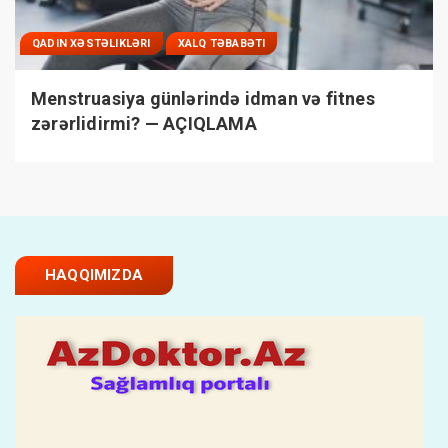
QADIN XƏSTƏLIKLƏRI
XALQ TƏBABƏTI
Menstruasiya günlərində idman və fitnes
zərərlidirmi? — AÇIQLAMA
HAQQIMIZDA