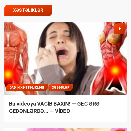
XƏSTƏLIKLƏR
QADIN XƏSTƏLIKLƏRI
XƏBƏRLƏR
Bu videoya VACİB BAXIN! — GEC ƏRƏ
GEDƏNLƏRDƏ… — VİDEO