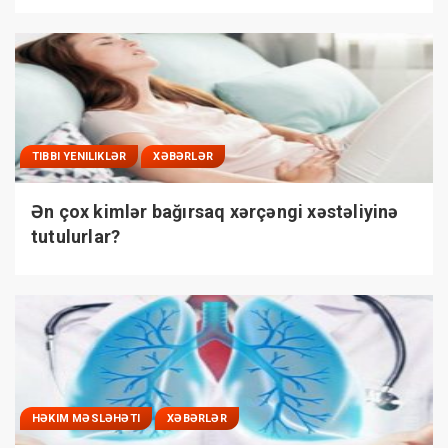
TIBBI YENILIKLƏR
XƏBƏRLƏR
Ən çox kimlər bağırsaq xərçəngi xəstəliyinə
tutulurlar?
HƏKIM MƏSLƏHƏTI
XƏBƏRLƏR