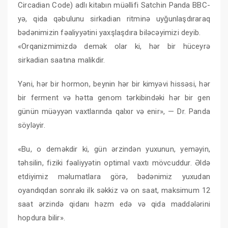
Circadian Code) adlı kitabın müəllifi Satchin Panda BBC-
yə, qida qəbulunu sirkadian ritminə uyğunlaşdıraraq
bədənimizin fəaliyyətini yaxşlaşdıra biləcəyimizi deyib.
«Orqanizmimizdə demək olar ki, hər bir hüceyrə
sirkadian saatına malikdir.
Yəni, hər bir hormon, beynin hər bir kimyəvi hissəsi, hər
bir ferment və hətta genom tərkibindəki hər bir gen
günün müəyyən vaxtlarında qalxır və enir», — Dr. Panda
söyləyir.
«Bu, o deməkdir ki, gün ərzindən yuxunun, yeməyin,
təhsilin, fiziki fəaliyyətin optimal vaxtı mövcuddur. Əldə
etdiyimiz məlumatlara görə, bədənimiz yuxudan
oyandıqdan sonrakı ilk səkkiz və on saat, maksimum 12
saat ərzində qidanı həzm edə və qida maddələrini
hopdura bilir».