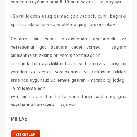
saatlarına uyğun olaraq 8-10 saat yeyin», — o, söyləyir.
«Spirtli içkidən uzaq qalmaq çox vacibdir, çünki bağırsqı
spirtin zədələrinə və xəstəliklərə qarşı həssas olur».
Gecənin bir yarısı soyuducuda eşələnmək və
həftəsonları gec saatlara qədər yemək — sağlam
qidalanmanın əksinə bir vərdiş formalaşdırır.
Dr. Panda bu dəyişiklikləri həzm sistemimizdə qarışıqlıq
yaradan və yemək vərdişlərimiz və sirkadian siklləri
arasında uyğunsuzluq əmələ gətirən «metaboloji jetlag»
ilə müqayisə edir.
«Bu, bir nəfərin hər həftə sonu fərqli saat qurşağına
səyahətinə bənzəyir», — o, deyir.
Milli.Az
ETIKETLER