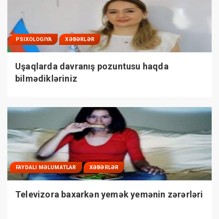
PSIXOLOGIYA
XƏBƏRLƏR
Uşaqlarda davranış pozuntusu haqda
bilmədikləriniz
FAYDALI MƏLUMATLAR
XƏBƏRLƏR
Televizora baxarkən yemək yemənin zərərləri