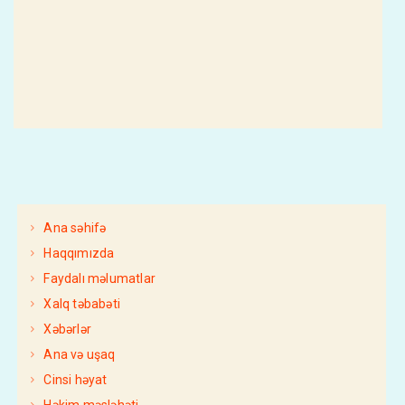
Ana səhifə
Haqqımızda
Faydalı məlumatlar
Xalq təbabəti
Xəbərlər
Ana və uşaq
Cinsi həyat