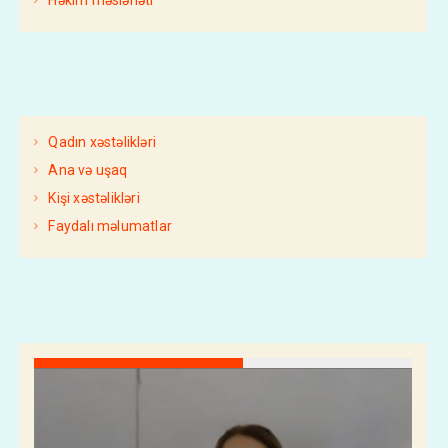
Həkim məsləhəti
Qadın xəstəlikləri
Ana və uşaq
Kişi xəstəlikləri
Faydalı məlumatlar