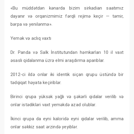
«Bu müddətdən kənarda bizim sirkadian saatımız
dayanır və orqanizmimiz fərqli rejimə keçir — təmir,
bərpa və yenilənmə».
Yemək və aclıq vaxtı
Dr. Panda və Salk İnstitutundan həmkarları 10 il vaxt
əsaslı qidalanma üzrə elmi araşdırma aparıblar.
2012-ci ildə onlar iki identik siçan qrupu üstündə bir
tədqiqat həyata keçiriblər.
Birinci qrupa yüksək yağlı və şəkərli qidalar verilib və
onlar istədikləri vaxt yeməkdə azad olublar.
İkinci qrupa da eyni kaloridə eyni qidalar verilib, amma
onlar səkkiz saat ərzində yeyiblər.