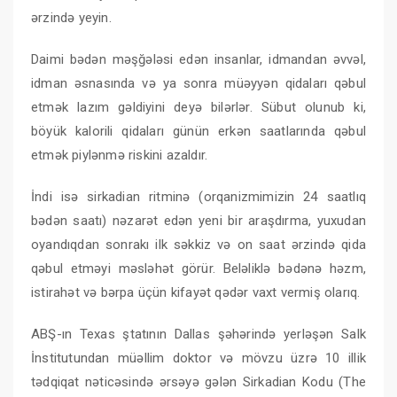
ərzində yeyin.
Daimi bədən məşğələsi edən insanlar, idmandan əvvəl,
idman əsnasında və ya sonra müəyyən qidaları qəbul
etmək lazım gəldiyini deyə bilərlər. Sübut olunub ki,
böyük kalorili qidaları günün erkən saatlarında qəbul
etmək piylənmə riskini azaldır.
İndi isə sirkadian ritminə (orqanizmimizin 24 saatlıq
bədən saatı) nəzarət edən yeni bir araşdırma, yuxudan
oyandıqdan sonrakı ilk səkkiz və on saat ərzində qida
qəbul etməyi məsləhət görür. Beləliklə bədənə həzm,
istirahət və bərpa üçün kifayət qədər vaxt vermiş olarıq.
ABŞ-ın Texas ştatının Dallas şəhərində yerləşən Salk
İnstitutundan müəllim doktor və mövzu üzrə 10 illik
tədqiqat nəticəsində ərsəyə gələn Sirkadian Kodu (The