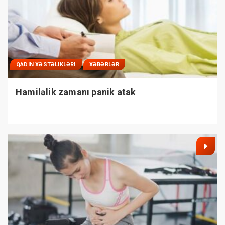
QADIN XƏSTƏLIKLƏRI
XƏBƏRLƏR
Hamiləlik zamanı panik atak