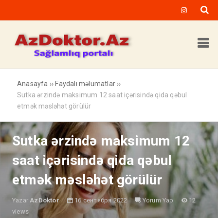
Anasayfa
››
Faydalı məlumatlar
››
Sutka ərzində maksimum 12 saat içərisində qida qəbul
etmək məsləhət görülür
Sutka ərzində maksimum 12
saat içərisində qida qəbul
etmək məsləhət görülür
Yazar
AzDoktor
16 сентября 2022
Yorum Yap
12
views