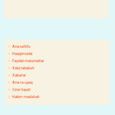
Ana səhifə
Haqqımızda
Faydalı məlumatlar
Xalq təbabəti
Xəbərlər
Ana və uşaq
Cinsi həyat
Həkim məsləhəti