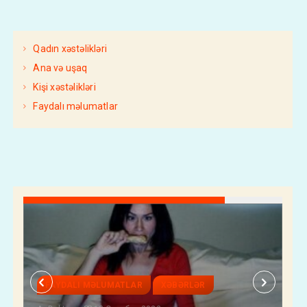
Qadın xəstəlikləri
Ana və uşaq
Kişi xəstəlikləri
Faydalı məlumatlar
FAYDALI MƏLUMATLAR
XƏBƏRLƏR