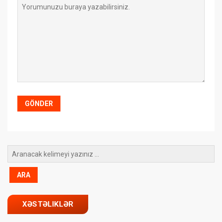
XƏSTƏLIKLƏR