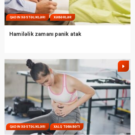
QADIN XƏSTƏLIKLƏRI
XƏBƏRLƏR
Hamiləlik zamanı panik atak
QADIN XƏSTƏLIKLƏRI
XALQ TƏBABƏTI