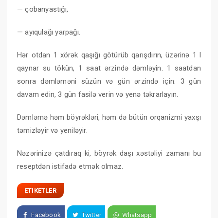
— çobanyastığı,
— ayıqulağı yarpağı.
Hər otdan 1 xörək qaşığı götürüb qarışdırın, üzərinə 1 l
qaynar su tökün, 1 saat ərzində dəmləyin. 1 saatdan
sonra dəmləməni süzün və gün ərzində için. 3 gün
davam edin, 3 gün fasilə verin və yenə təkrarlayın.
Dəmləmə həm böyrəkləri, həm də bütün orqanizmi yaxşı
təmizləyir və yeniləyir.
Nəzərinizə çatdıraq ki, böyrək daşı xəstəliyi zamanı bu
reseptdən istifadə etmək olmaz.
ETIKETLER
Facebook
Twitter
Whatsapp