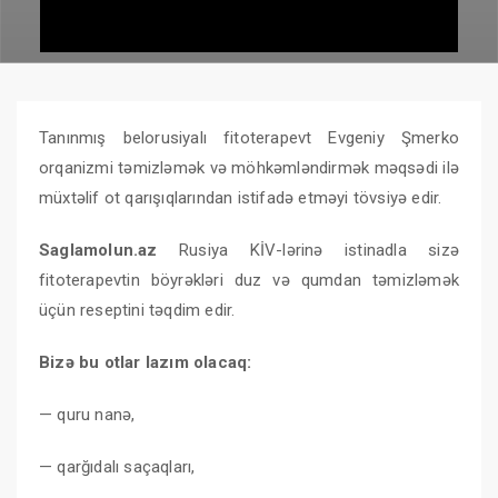
Tanınmış belorusiyalı fitoterapevt Evgeniy Şmerko
orqanizmi təmizləmək və möhkəmləndirmək məqsədi ilə
müxtəlif ot qarışıqlarından istifadə etməyi tövsiyə edir.
Saglamolun.az
Rusiya KİV-lərinə istinadla sizə
fitoterapevtin böyrəkləri duz və qumdan təmizləmək
üçün reseptini təqdim edir.
Bizə bu otlar lazım olacaq:
— quru nanə,
— qarğıdalı saçaqları,