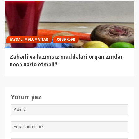
FAYDALI MƏLUMATLAR
XƏBƏRLƏR
Zəhərli və lazımsız maddələri orqanizmdən
necə xaric etməli?
Yorum yaz