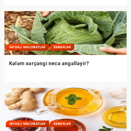
FAYDALI MƏLUMATLAR
XƏBƏRLƏR
Kələm xərçəngi necə əngəlləyir?
FAYDALI MƏLUMATLAR
XƏBƏRLƏR