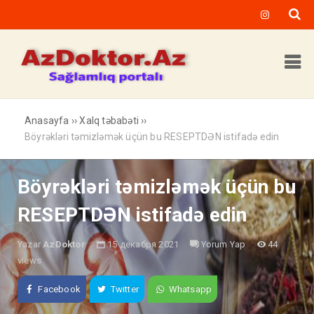
Anasayfa
››
Xalq təbabəti
››
Böyrəkləri təmizləmək üçün bu RESEPTDƏN istifadə edin
Böyrəkləri təmizləmək üçün bu
RESEPTDƏN istifadə edin
Yazar
AzDoktor
15 декабря 2021
Yorum Yap
44
views
Facebook
Twitter
Whatsapp