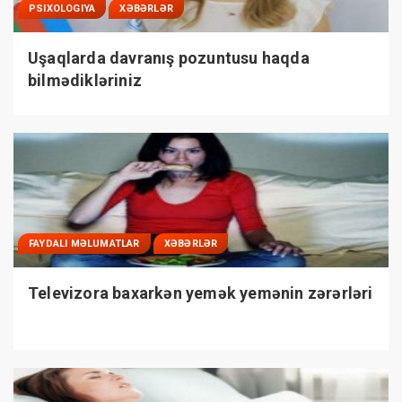
PSIXOLOGIYA
XƏBƏRLƏR
Uşaqlarda davranış pozuntusu haqda
bilmədikləriniz
FAYDALI MƏLUMATLAR
XƏBƏRLƏR
Televizora baxarkən yemək yemənin zərərləri