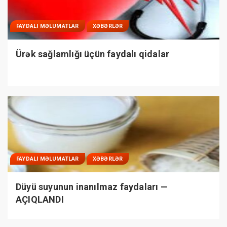
FAYDALI MƏLUMATLAR
XƏBƏRLƏR
Ürək sağlamlığı üçün faydalı qidalar
FAYDALI MƏLUMATLAR
XƏBƏRLƏR
Düyü suyunun inanılmaz faydaları —
AÇIQLANDI