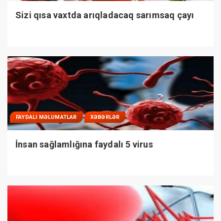
Sizi qısa vaxtda arıqladacaq sarımsaq çayı
FAYDALI MƏLUMATLAR
XƏBƏRLƏR
İnsan sağlamlığına faydalı 5 virus