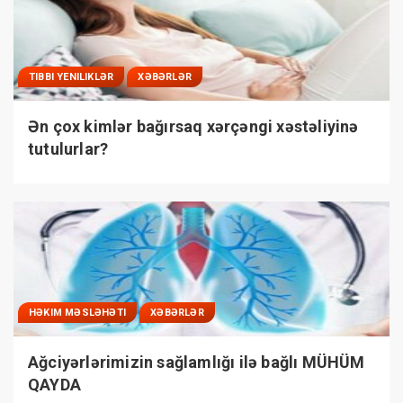
TIBBI YENILIKLƏR
XƏBƏRLƏR
Ən çox kimlər bağırsaq xərçəngi xəstəliyinə
tutulurlar?
HƏKIM MƏSLƏHƏTI
XƏBƏRLƏR
Ağciyərlərimizin sağlamlığı ilə bağlı MÜHÜM
QAYDA