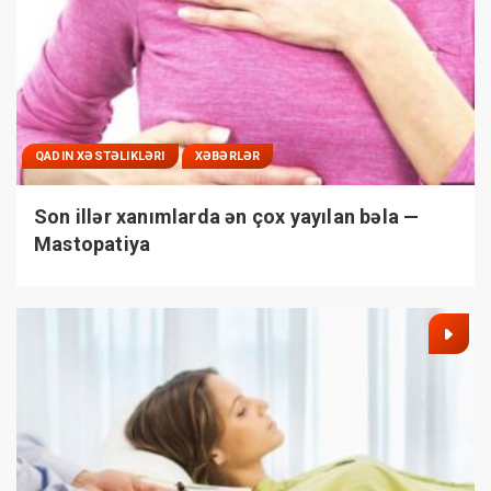
QADIN XƏSTƏLIKLƏRI
XƏBƏRLƏR
Son illər xanımlarda ən çox yayılan bəla —
Mastopatiya