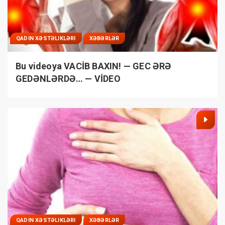
QADIN XƏSTƏLIKLƏRI
XƏBƏRLƏR
Bu videoya VACİB BAXIN! — GEC ƏRƏ
GEDƏNLƏRDƏ… — VİDEO
QADIN XƏSTƏLIKLƏRI
XƏBƏRLƏR