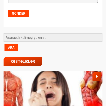
XƏSTƏLIKLƏR