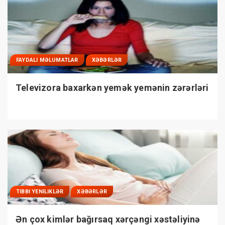
FAYDALI MƏLUMATLAR
XƏBƏRLƏR
Televizora baxarkən yemək yemənin zərərləri
TIBBI YENILIKLƏR
XƏBƏRLƏR
Ən çox kimlər bağırsaq xərçəngi xəstəliyinə