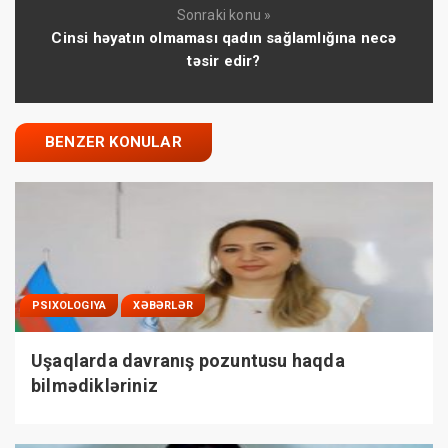
Sonraki konu »
Cinsi həyatın olmaması qadın sağlamlığına necə
təsir edir?
BENZER KONULAR
PSIXOLOGIYA
XƏBƏRLƏR
Uşaqlarda davranış pozuntusu haqda
bilmədikləriniz