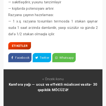
— sakitləşdirir, yuxunu tənzimləyir
— kişilərdə potensiyanı artırır.
Razyana çayının hazırlaması:
— 1 x.q. razyana toxumları termosda 1 stəkan qaynar
suda 1 saat ərzində dəmlənilir, yaxşı süzülür və gündə 2
dəfə 1/2 stəkan olmaqla içilir.
ETIKETLER
Facebook
Twitter
Whatsapp
« Önceki konu
Kamfora yağı — ucuz və effektli müalicəvi vasitə- 30
qəpiklik MÖCÜZƏ!