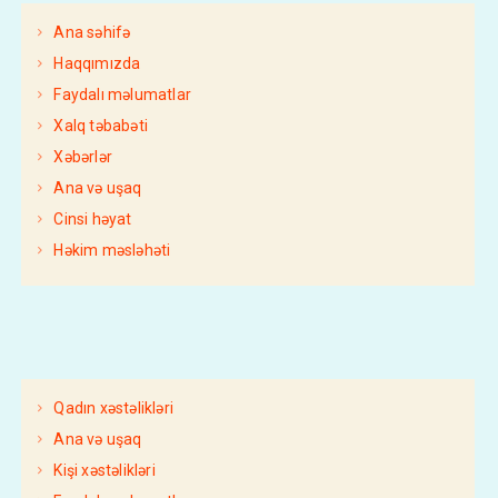
Ana səhifə
Haqqımızda
Faydalı məlumatlar
Xalq təbabəti
Xəbərlər
Ana və uşaq
Cinsi həyat
Həkim məsləhəti
Qadın xəstəlikləri
Ana və uşaq
Kişi xəstəlikləri