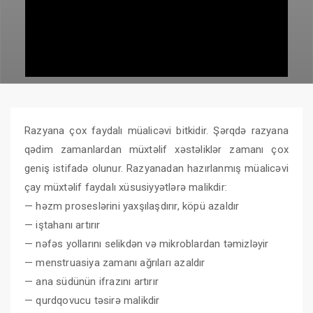
Razyana çox faydalı müalicəvi bitkidir. Şərqdə razyana
qədim zamanlardan müxtəlif xəstəliklər zamanı çox
geniş istifadə olunur. Razyanadan hazırlanmış müalicəvi
çay müxtəlif faydalı xüsusiyyətlərə malikdir:
— həzm proseslərini yaxşılaşdırır, köpü azaldır
— iştahanı artırır
— nəfəs yollarını selikdən və mikroblardan təmizləyir
— menstruasiya zamanı ağrıları azaldır
— ana südünün ifrazını artırır
— qurdqovucu təsirə malikdir