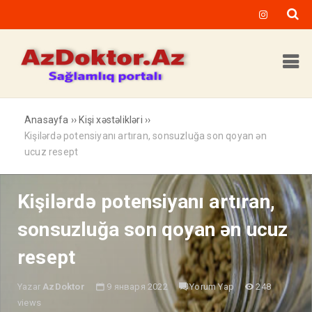
Anasayfa
››
Kişi xəstəlikləri
››
Kişilərdə potensiyanı artıran, sonsuzluğa son qoyan ən
ucuz resept
Kişilərdə potensiyanı artıran,
sonsuzluğa son qoyan ən ucuz
resept
Yazar
AzDoktor
9 января 2022
Yorum Yap
248
views