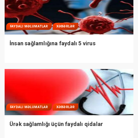
FAYDALI MƏLUMATLAR
XƏBƏRLƏR
İnsan sağlamlığına faydalı 5 virus
FAYDALI MƏLUMATLAR
XƏBƏRLƏR
Ürək sağlamlığı üçün faydalı qidalar