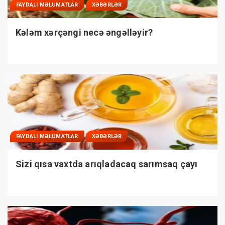
FAYDALI MƏLUMATLAR
XƏBƏRLƏR
Kələm xərçəngi necə əngəlləyir?
FAYDALI MƏLUMATLAR
XƏBƏRLƏR
Sizi qısa vaxtda arıqladacaq sarımsaq çayı