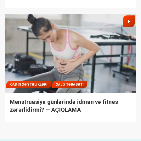
QADIN XƏSTƏLIKLƏRI
XALQ TƏBABƏTI
Menstruasiya günlərində idman və fitnes
zərərlidirmi? — AÇIQLAMA