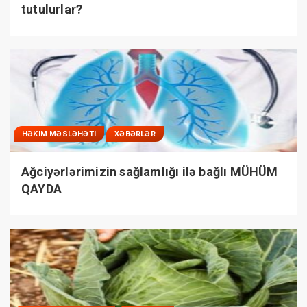
tutulurlar?
HƏKIM MƏSLƏHƏTI
XƏBƏRLƏR
Ağciyərlərimizin sağlamlığı ilə bağlı MÜHÜM
QAYDA