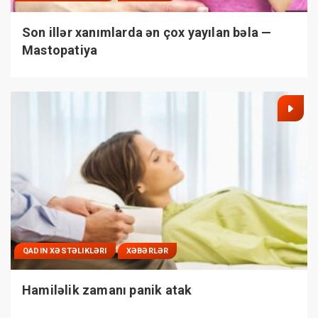
Son illər xanımlarda ən çox yayılan bəla —
Mastopatiya
QADIN XƏSTƏLIKLƏRI
XƏBƏRLƏR
Hamiləlik zamanı panik atak