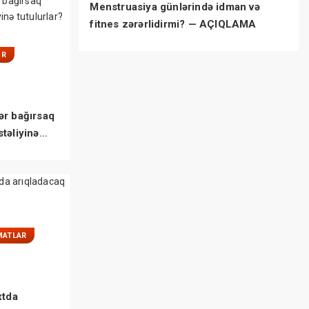
Menstruasiya günlərində idman və
fitnes zərərlidirmi? — AÇIQLAMA
ƏR
ər bağırsaq
təliyinə
MATLAR
xtda