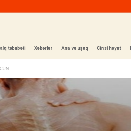
alq təbabəti
Xəbərlər
Ana və uşaq
Cinsi həyat
ƏCUN