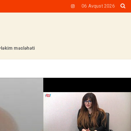
06 Avqust 2026
Həkim məsləhəti