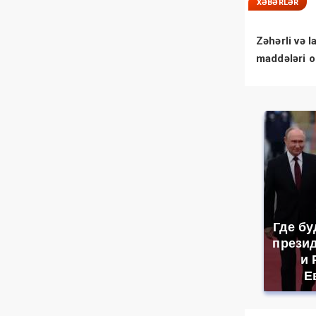
XƏBƏRLƏR
Zəhərli və l
maddələri 
necə xaric 
Где бу
прези
и 
Е