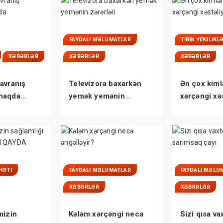
FAYDALI MƏLUMATLAR
TIBBI YENILIKL
XƏBƏRLƏR
XƏBƏRLƏR
XƏBƏRLƏR
avranış
Televizora baxarkən
Ən çox kiml
haqda
yemək yemənin
xərçəngi xəs
niz
zərərləri
tutulurlar?
HƏTI
FAYDALI MƏLUMATLAR
FAYDALI MƏLU
XƏBƏRLƏR
XƏBƏRLƏR
mizin
Kələm xərçəngi necə
Sizi qısa va