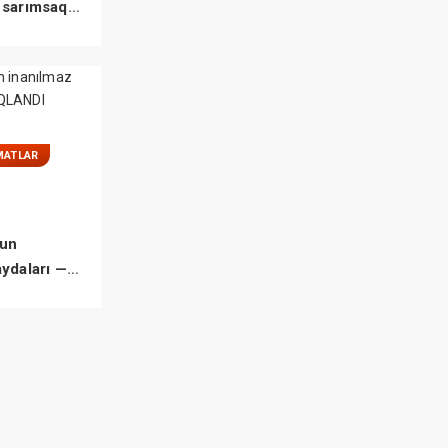
 sarımsaq
MATLAR
un
aydaları —