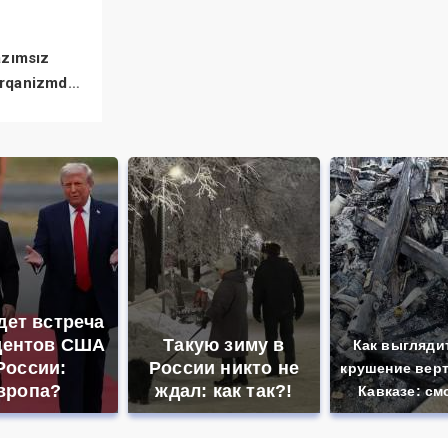
azımsız
orqanizmdən
etməli?
дет встреча
дентов США
Такую зиму в
Как выгляди
России:
России никто не
крушение верт
вропа?
ждал: как так?!
Кавказе: см