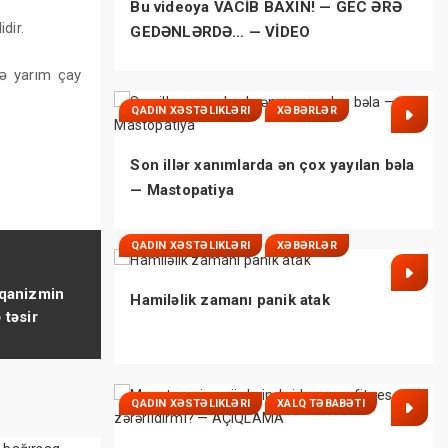
Bu videoya VACİB BAXIN! — GEC ƏRƏ
dir.
GEDƏNLƏRDƏ… — VİDEO
fə yarım çay
QADIN XƏSTƏLIKLƏRI
XƏBƏRLƏR
Son illər xanımlarda ən çox yayılan bəla
— Mastopatiya
QADIN XƏSTƏLIKLƏRI
XƏBƏRLƏR
rqanizmin
Hamiləlik zamanı panik atak
təsir
QADIN XƏSTƏLIKLƏRI
XALQ TƏBABƏTI