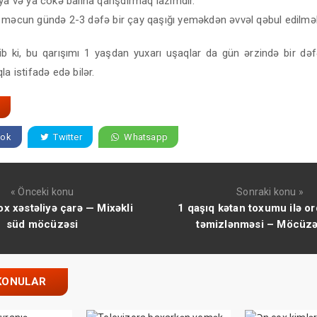
ya və ya cökə balına qarışdırmaq lazımdır.
 məcun gündə 2-3 dəfə bir çay qaşığı yeməkdən əvvəl qəbul edilməli
rib ki, bu qarışımı 1 yaşdan yuxarı uşaqlar da gün ərzində bir də
la istifadə edə bilər.
ok
Twitter
Whatsapp
« Önceki konu
Sonraki konu »
x xəstəliyə çarə — Mixəkli
1 qaşıq kətan toxumu ilə o
süd möcüzəsi
təmizlənməsi – Möcüzə 
KONULAR