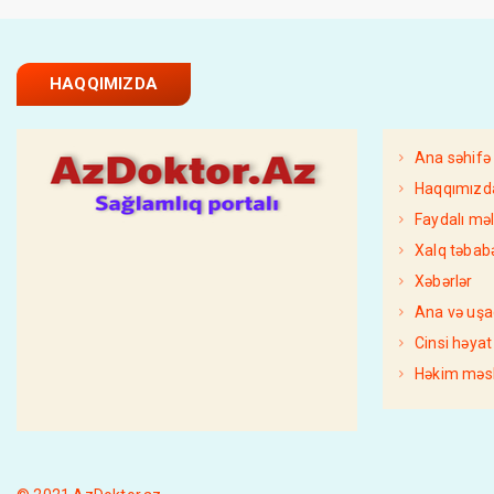
HAQQIMIZDA
Ana səhifə
Haqqımızd
Faydalı mə
Xalq təbabə
Xəbərlər
Ana və uşa
Cinsi həyat
Həkim məsl