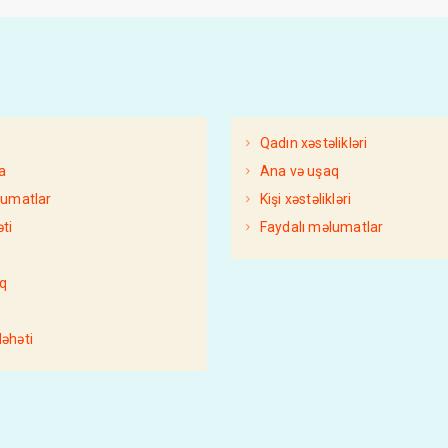
Qadın xəstəlikləri
a
Ana və uşaq
FAYDALI MƏLUMATLAR
lumatlar
Kişi xəstəlikləri
XƏBƏRLƏR
PSIXOLOGIYA
ti
Faydalı məlumatlar
AzDoktor
13 Октября 2022
AzDoktor
19 Апре
q
Kələm xərçəngi necə
Uşaqlarda davra
əngəlləyir?
haqda bilmədiklər
əhəti