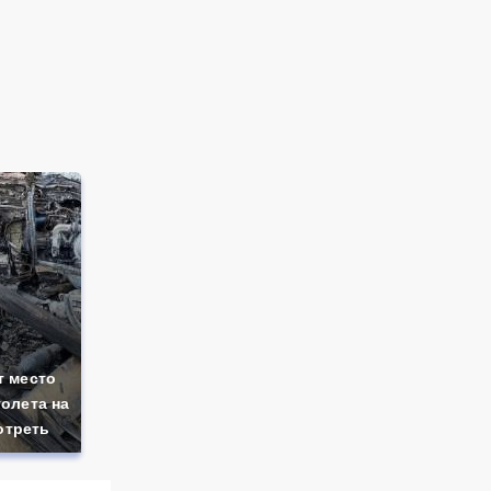
т место
олета на
отреть