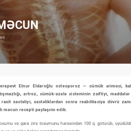
ı MƏCUN
ews
oterapevt Elnur Eldaroğlu osteoporoz — sümük əriməsi, ka
tışmazlığı, artroz, sümük-əzələ sisteminin zəifliyi, maddələ
raxit xəstəliyi, xəstəliklərdən sonra reabilitasiya dövrü zam
lı məcun resepti paylaşımı edib.
oxumu və qara zirə toxumunu hərəsindən 100 q. götürüb, üyüdül