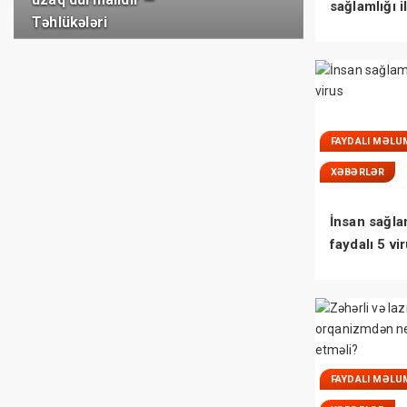
sağlamlığı i
Təhlükələri
bağlı MÜH
FAYDALI MƏLU
XƏBƏRLƏR
İnsan sağla
faydalı 5 vi
FAYDALI MƏLU