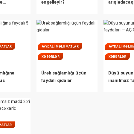
lə
əngəlləyir?
arıqladacaq
ÜM QAYDA
çayı
MATLAR
FAYDALI MƏLUMATLAR
FAYDALI MƏLU
XƏBƏRLƏR
XƏBƏRLƏR
mlığına
Ürək sağlamlığı üçün
Düyü suyun
rus
faydalı qidalar
inanılmaz f
AÇIQLANDI
MATLAR