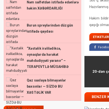
500 q. akasi
Nəm salfetdən istifadə edənlərə
Hazırlanmış
həkim XƏBƏRDARLIĞI
Həkim bildi
qaşığı olmaq
Burun spreylərindən düzgün
istifadə qaydası
ETIKETLER
Facebo
“Xəstəlik irəlilədikcə,
oynaqlarda hərəkət
məhdudiyyəti yaranır” –
TERAPEVTLƏ MÜSAHİBƏ
20-dən ço
Qaz saxlaya bilməyənlər
baxsınlar — SİZDƏ BU
XƏSTƏLİK VAR
BENZER 