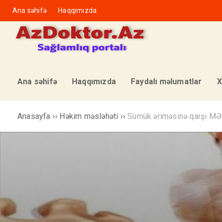
Ana səhifə
Haqqımızda
Ana səhifə
Haqqımızda
Faydalı məlumatlar
X
Anasayfa
››
Həkim məsləhəti
››
Sümük əriməsinə qarşı M