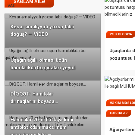
SAĞLAM AILƏ
Kesar əməliyyatı yoxsa təbii
doğuş? — VİDEO
PSIXOLOGIYA
Uşaqlarda d
pozuntusu 
Uşağın ağıllı olması üçün
bilmədikləri
hamiləlikdə bu qidaları yeyin!
DİQQƏT: Hamilələr
dırnaqlarını boyasa…
HƏKIM MƏSLƏ
XƏBƏRLƏR
Hamilələr 20-ci həftəyə kimi
antibiotikdən maksimum
Ağciyərləri
uzaq durmalıdır —