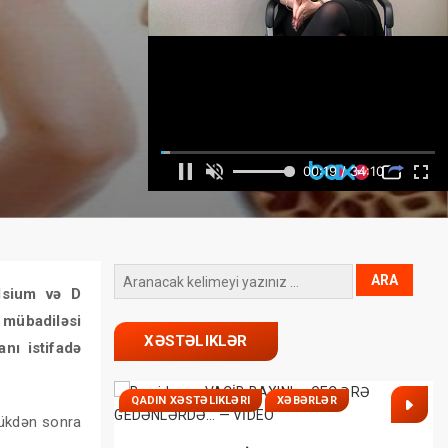
lsium və D
r mübadiləsi
XƏSTƏLIKLƏR
anı istifadə
QADIN XƏSTƏLIKLƏRI
XƏBƏRLƏR
dükdən sonra