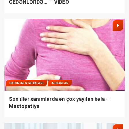
GEDƏNLƏRDƏ… — VİDEO
QADIN XƏSTƏLIKLƏRI
XƏBƏRLƏR
Son illər xanımlarda ən çox yayılan bəla —
Mastopatiya