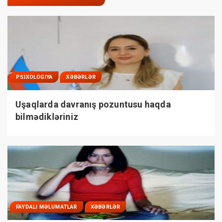
PSIXOLOGIYA
XƏBƏRLƏR
Uşaqlarda davranış pozuntusu haqda
bilmədikləriniz
FAYDALI MƏLUMATLAR
XƏBƏRLƏR