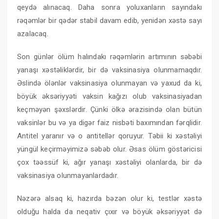
qeydə alınacaq. Daha sonra yoluxanların sayındakı
rəqəmlər bir qədər stabil davam edib, yenidən xəstə sayı
azalacaq.
Son günlər ölüm halındakı rəqəmlərin artımının səbəbi
yanaşı xəstəliklərdir, bir də vaksinasiya olunmamaqdır.
Əslində ölənlər vaksinasiya olunmayan və yaxud da ki,
böyük əksəriyyəti vaksin kağızı olub vaksinasiyadan
keçməyən şəxslərdir. Çünki ölkə ərazisində olan bütün
vaksinlər bu və ya digər faiz nisbəti baxımından fərqlidir.
Antitel yaranır və o antitellər qoruyur. Təbii ki xəstəliyi
yüngül keçirməyimizə səbəb olur. Əsas ölüm göstəricisi
çox təəssüf ki, ağır yanaşı xəstəliyi olanlarda, bir də
vaksinasiya olunmayanlardadır.
Nəzərə alsaq ki, hazırda bəzən olur ki, testlər xəstə
olduğu halda da neqativ çıxır və böyük əksəriyyət də