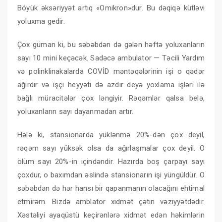
Böyük əksəriyyət artıq «Omikron»dur. Bu dəqiqə kütləvi
yoluxma gedir.
Çox güman ki, bu səbəbdən də gələn həftə yoluxanların
sayı 10 mini keçəcək. Sadəcə ambulator — Təcili Yardım
və polinklinakalarda COVİD məntəqələrinin işi o qədər
ağırdır və işçi heyyəti də azdır deyə yoxlama işləri ilə
bağlı müracitələr çox ləngiyir. Rəqəmlər qalsa belə,
yoluxanların sayı dayanmadan artır.
Hələ ki, stansionarda yüklənmə 20%-dən çox deyil,
rəqəm sayı yüksək olsa da ağırlaşmalar çox deyil. O
ölüm sayı 20%-in içindəndir. Hazırda boş çarpayı sayı
çoxdur, o baxımdan əslində stansionarın işi yüngüldür. O
səbəbdən də hər hansı bir qapanmanın olacağını ehtimal
etmirəm. Bizdə amblator xidmət çətin vəziyyətdədir.
Xəstəliyi ayaqüstü keçirənlərə xidmət edən həkimlərin