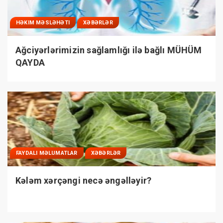
HƏKIM MƏSLƏHƏTI
XƏBƏRLƏR
Ağciyərlərimizin sağlamlığı ilə bağlı MÜHÜM
QAYDA
FAYDALI MƏLUMATLAR
XƏBƏRLƏR
Kələm xərçəngi necə əngəlləyir?