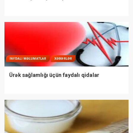
FAYDALI MƏLUMATLAR
XƏBƏRLƏR
Ürək sağlamlığı üçün faydalı qidalar