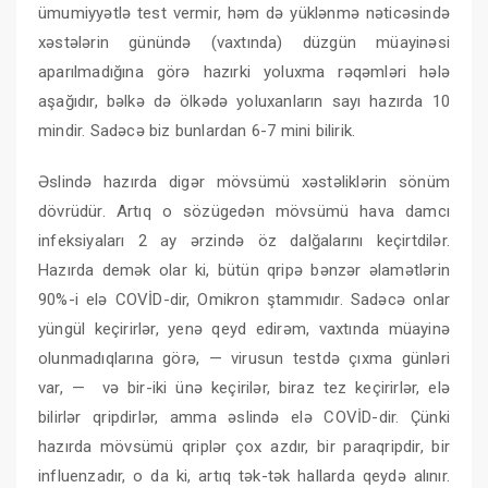
ümumiyyətlə test vermir, həm də yüklənmə nəticəsində
xəstələrin günündə (vaxtında) düzgün müayinəsi
aparılmadığına görə hazırki yoluxma rəqəmləri hələ
aşağıdır, bəlkə də ölkədə yoluxanların sayı hazırda 10
mindir. Sadəcə biz bunlardan 6-7 mini bilirik.
Əslində hazırda digər mövsümü xəstəliklərin sönüm
dövrüdür. Artıq o sözügedən mövsümü hava damcı
infeksiyaları 2 ay ərzində öz dalğalarını keçirtdilər.
Hazırda demək olar ki, bütün qripə bənzər əlamətlərin
90%-i elə COVİD-dir, Omikron ştammıdır. Sadəcə onlar
yüngül keçirirlər, yenə qeyd edirəm, vaxtında müayinə
olunmadıqlarına görə, — virusun testdə çıxma günləri
var, — və bir-iki ünə keçirilər, biraz tez keçirirlər, elə
bilirlər qripdirlər, amma əslində elə COVİD-dir. Çünki
hazırda mövsümü qriplər çox azdır, bir paraqripdir, bir
influenzadır, o da ki, artıq tək-tək hallarda qeydə alınır.