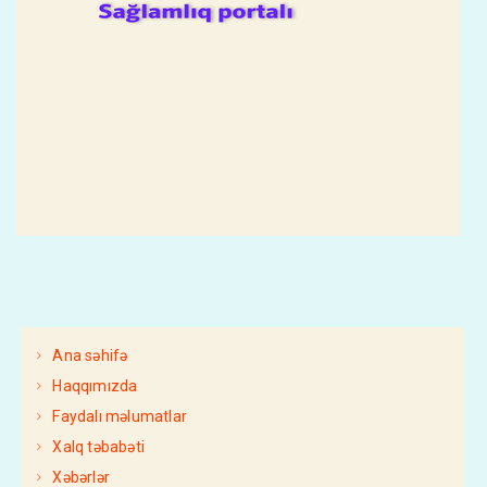
Ana səhifə
Haqqımızda
Faydalı məlumatlar
Xalq təbabəti
Xəbərlər