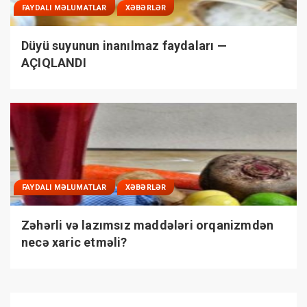
FAYDALI MƏLUMATLAR
XƏBƏRLƏR
Düyü suyunun inanılmaz faydaları —
AÇIQLANDI
FAYDALI MƏLUMATLAR
XƏBƏRLƏR
Zəhərli və lazımsız maddələri orqanizmdən
necə xaric etməli?