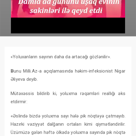
«Yoluxanların sayının daha da artacağı gözlənilir».
B
unu Milli.Az-a açıqlamasında həkim-infeksionist Nigar
Əliyeva deyib.
Mütəxəssis bildirib ki, yoluxma rəqəmləri reallığı əks
etdirmir:
«Əslində bizdə yoluxma sayı hələ pik nöqtəyə çatmayıb.
Hazırki vəziyyət dalğanın ortaları kimi qiymətləndirilir.
Üzümüzə gələn həftə ölkədə yoluxma sayında pik nöqtə