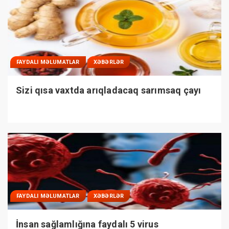
FAYDALI MƏLUMATLAR
XƏBƏRLƏR
Sizi qısa vaxtda arıqladacaq sarımsaq çayı
FAYDALI MƏLUMATLAR
XƏBƏRLƏR
İnsan sağlamlığına faydalı 5 virus