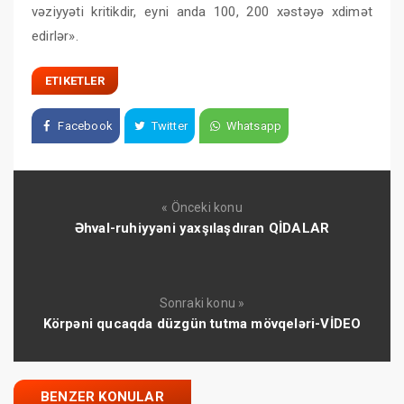
vəziyyəti kritikdir, eyni anda 100, 200 xəstəyə xdimət
edirlər».
ETIKETLER
Facebook
Twitter
Whatsapp
« Önceki konu
Əhval-ruhiyyəni yaxşılaşdıran QİDALAR
Sonraki konu »
Körpəni qucaqda düzgün tutma mövqeləri-VİDEO
BENZER KONULAR