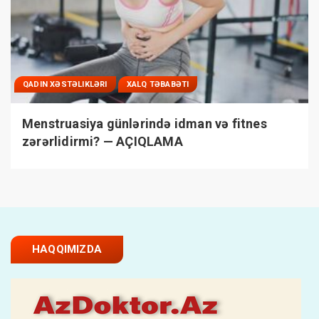
QADIN XƏSTƏLIKLƏRI
XALQ TƏBABƏTI
Menstruasiya günlərində idman və fitnes
zərərlidirmi? — AÇIQLAMA
HAQQIMIZDA