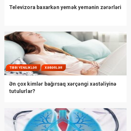
Televizora baxarkən yemək yemənin zərərləri
TIBBI YENILIKLƏR
XƏBƏRLƏR
Ən çox kimlər bağırsaq xərçəngi xəstəliyinə
tutulurlar?