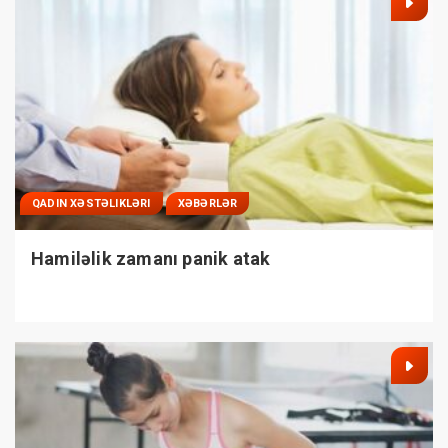
QADIN XƏSTƏLIKLƏRI
XƏBƏRLƏR
Hamiləlik zamanı panik atak