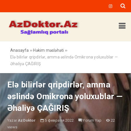
Anasayfa
››
Həkim məsləhəti
››
Elə bilirlər qripdirlər, amma əslində Omikrona yoluxublar —
Əhaliyə ÇAĞIRIŞ
Elə bilirlər qripdirlər, amma
əslində Omikrona yoluxublar —
Əhaliyə ÇAĞIRIŞ
Yazar
AzDoktor
5 февраля 2022
Yorum Yap
22
views