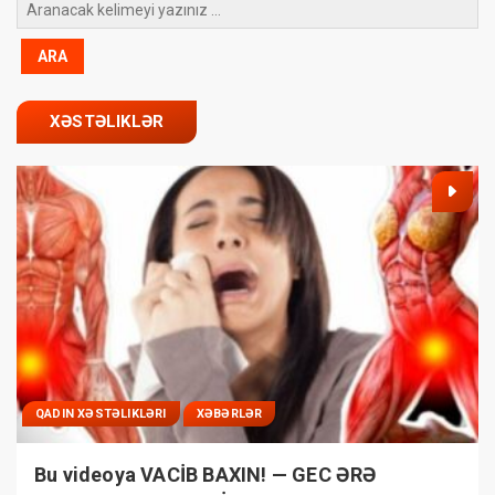
XƏSTƏLIKLƏR
QADIN XƏSTƏLIKLƏRI
XƏBƏRLƏR
Bu videoya VACİB BAXIN! — GEC ƏRƏ