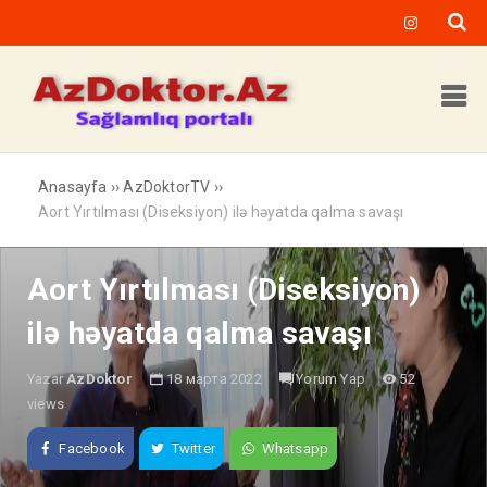
Anasayfa
››
AzDoktorTV
››
Aort Yırtılması (Diseksiyon) ilə həyatda qalma savaşı
Aort Yırtılması (Diseksiyon)
ilə həyatda qalma savaşı
Yazar
AzDoktor
18 марта 2022
Yorum Yap
52
views
Facebook
Twitter
Whatsapp