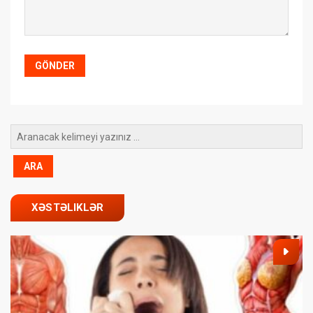
XƏSTƏLIKLƏR