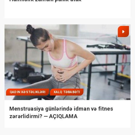
QADIN XƏSTƏLIKLƏRI
XALQ TƏBABƏTI
Menstruasiya günlərində idman və fitnes
zərərlidirmi? — AÇIQLAMA