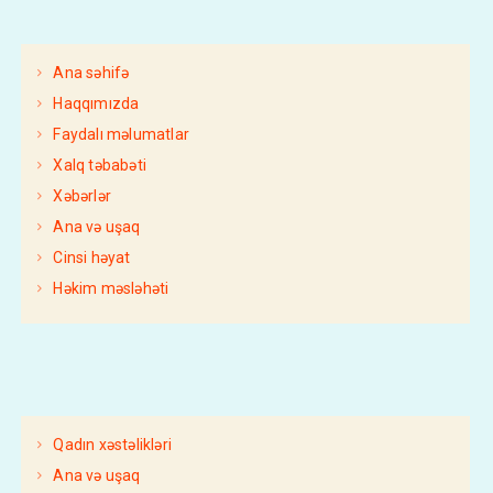
Ana səhifə
Haqqımızda
Faydalı məlumatlar
Xalq təbabəti
Xəbərlər
Ana və uşaq
Cinsi həyat
Həkim məsləhəti
Qadın xəstəlikləri
Ana və uşaq