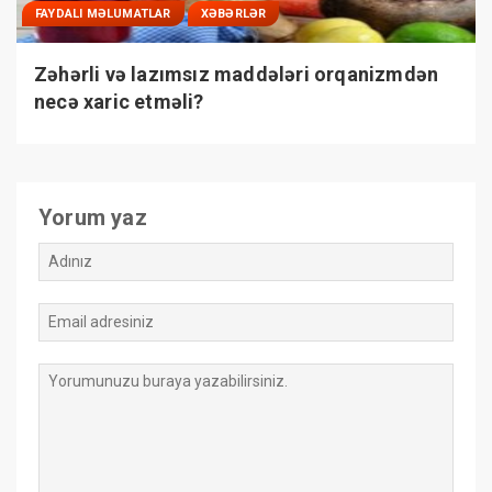
FAYDALI MƏLUMATLAR
XƏBƏRLƏR
Zəhərli və lazımsız maddələri orqanizmdən
necə xaric etməli?
Yorum yaz