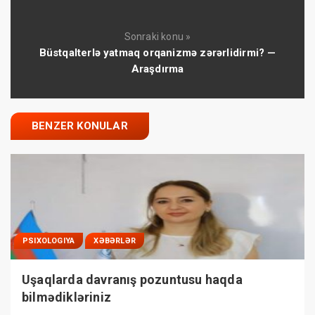
Sonraki konu »
Büstqalterlə yatmaq orqanizmə zərərlidirmi? —
Araşdırma
BENZER KONULAR
PSIXOLOGIYA
XƏBƏRLƏR
Uşaqlarda davranış pozuntusu haqda
bilmədikləriniz