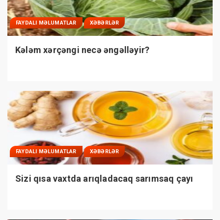
FAYDALI MƏLUMATLAR
XƏBƏRLƏR
Kələm xərçəngi necə əngəlləyir?
FAYDALI MƏLUMATLAR
XƏBƏRLƏR
Sizi qısa vaxtda arıqladacaq sarımsaq çayı