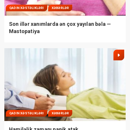
QADIN XƏSTƏLIKLƏRI
XƏBƏRLƏR
Son illər xanımlarda ən çox yayılan bəla —
Mastopatiya
QADIN XƏSTƏLIKLƏRI
XƏBƏRLƏR
Hamiləlik zamanı panik atak