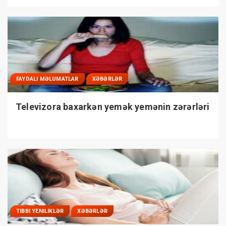
FAYDALI MƏLUMATLAR
XƏBƏRLƏR
Televizora baxarkən yemək yemənin zərərləri
TIBBI YENILIKLƏR
XƏBƏRLƏR