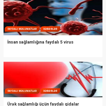
FAYDALI MƏLUMATLAR
XƏBƏRLƏR
İnsan sağlamlığına faydalı 5 virus
FAYDALI MƏLUMATLAR
XƏBƏRLƏR
Ürək sağlamlığı üçün faydalı qidalar