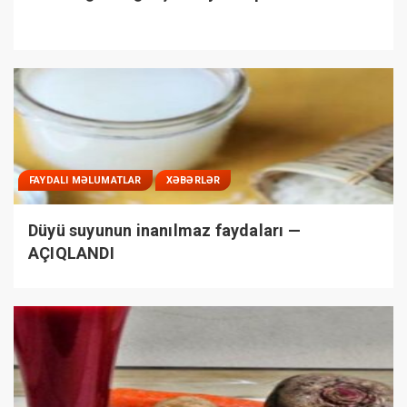
FAYDALI MƏLUMATLAR
XƏBƏRLƏR
Düyü suyunun inanılmaz faydaları —
AÇIQLANDI