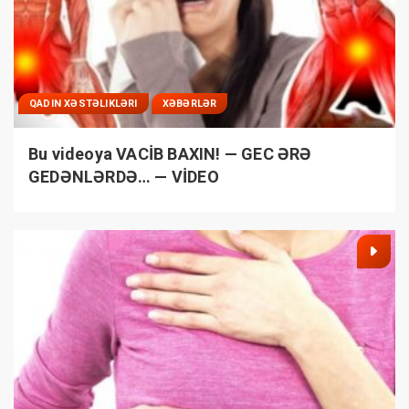
QADIN XƏSTƏLIKLƏRI
XƏBƏRLƏR
Bu videoya VACİB BAXIN! — GEC ƏRƏ
GEDƏNLƏRDƏ… — VİDEO