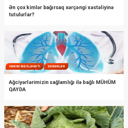
Ən çox kimlər bağırsaq xərçəngi xəstəliyinə
tutulurlar?
HƏKIM MƏSLƏHƏTI
XƏBƏRLƏR
Ağciyərlərimizin sağlamlığı ilə bağlı MÜHÜM
QAYDA