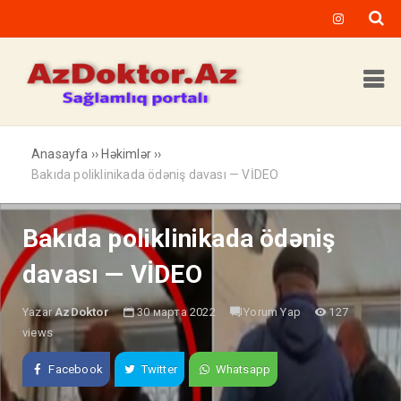
Anasayfa
››
Həkimlər
››
Bakıda poliklinikada ödəniş davası — VİDEO
Bakıda poliklinikada ödəniş
davası — VİDEO
Yazar
AzDoktor
30 марта 2022
Yorum Yap
127
views
Facebook
Twitter
Whatsapp