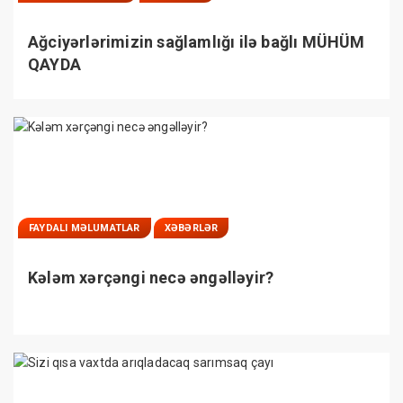
Ağciyərlərimizin sağlamlığı ilə bağlı MÜHÜM
QAYDA
FAYDALI MƏLUMATLAR
XƏBƏRLƏR
Kələm xərçəngi necə əngəlləyir?