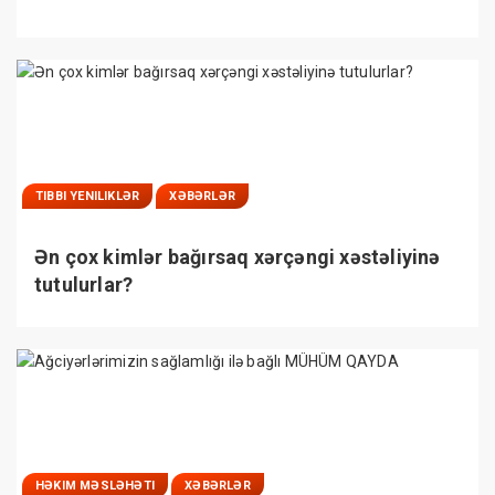
TIBBI YENILIKLƏR
XƏBƏRLƏR
Ən çox kimlər bağırsaq xərçəngi xəstəliyinə
tutulurlar?
HƏKIM MƏSLƏHƏTI
XƏBƏRLƏR