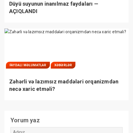
Düyü suyunun inanılmaz faydaları —
AÇIQLANDI
FAYDALI MƏLUMATLAR
XƏBƏRLƏR
Zəhərli və lazımsız maddələri orqanizmdən
necə xaric etməli?
Yorum yaz