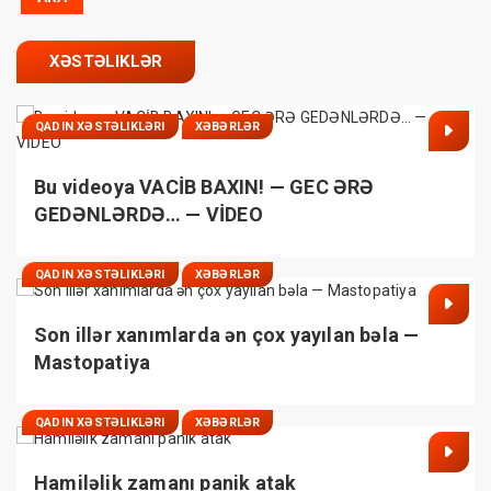
XƏSTƏLIKLƏR
QADIN XƏSTƏLIKLƏRI
XƏBƏRLƏR
Bu videoya VACİB BAXIN! — GEC ƏRƏ
GEDƏNLƏRDƏ… — VİDEO
QADIN XƏSTƏLIKLƏRI
XƏBƏRLƏR
Son illər xanımlarda ən çox yayılan bəla —
Mastopatiya
QADIN XƏSTƏLIKLƏRI
XƏBƏRLƏR
Hamiləlik zamanı panik atak