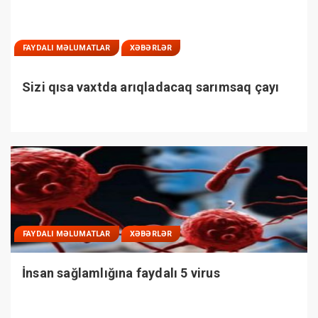
FAYDALI MƏLUMATLAR
XƏBƏRLƏR
Sizi qısa vaxtda arıqladacaq sarımsaq çayı
FAYDALI MƏLUMATLAR
XƏBƏRLƏR
İnsan sağlamlığına faydalı 5 virus