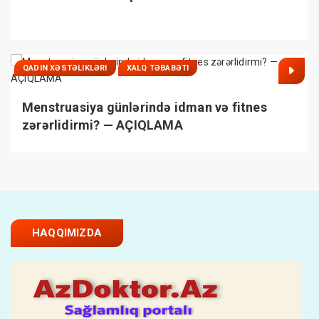
QADIN XƏSTƏLIKLƏRI
XALQ TƏBABƏTI
Menstruasiya günlərində idman və fitnes
zərərlidirmi? — AÇIQLAMA
HAQQIMIZDA