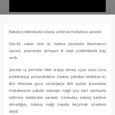
Bakıda poliklinikada ödəniş üstündə mübahisə yaranıb.
Oxu.Az xəbər verir ki, hadisə paytaxtın Nərimanov
rayonu ərazisində yerləşən 8 saylı poliklinikada baş
verib.
Şəxslər iş yerindən tibbi arayış almaq üçün ərazi üzrə
poliklinikaya yönləndiriliblər. Hadisə şahidləri bildiriblər ki,
ilkin ehtimala görə, vətəndaşla tibb işçiləri arasındakı
mübahisənin səbəbi ödənişin nağd yox, kart vasitəsilə
edilməsi tələbindən yaranıb. Vətəndaş ödəniş kartının
olmadığını, ödənişi nağd həyata keçirmək istədiyini
deyib.