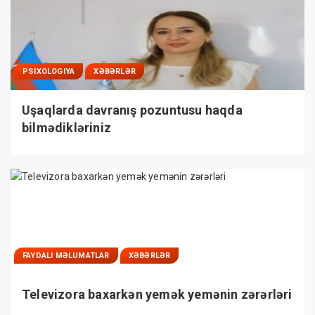
PSIXOLOGIYA
XƏBƏRLƏR
Uşaqlarda davranış pozuntusu haqda
bilmədikləriniz
FAYDALI MƏLUMATLAR
XƏBƏRLƏR
Televizora baxarkən yemək yemənin zərərləri