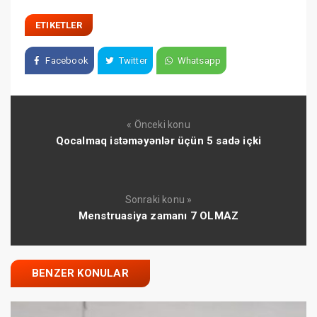
ETIKETLER
Facebook
Twitter
Whatsapp
« Önceki konu
Qocalmaq istəməyənlər üçün 5 sadə içki
Sonraki konu »
Menstruasiya zamanı 7 OLMAZ
BENZER KONULAR