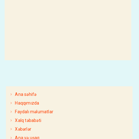
Ana səhifə
Haqqımızda
Faydalı məlumatlar
Xalq təbabəti
Xəbərlər
Ana və uşaq