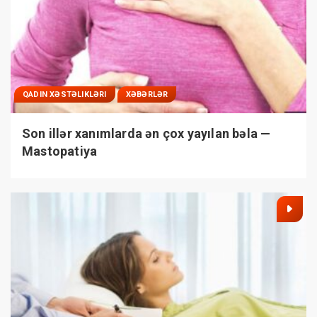
QADIN XƏSTƏLIKLƏRI
XƏBƏRLƏR
Son illər xanımlarda ən çox yayılan bəla —
Mastopatiya