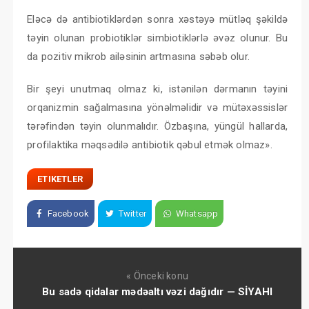
Eləcə də antibiotiklərdən sonra xəstəyə mütləq şəkildə
təyin olunan probiotiklər simbiotiklərlə əvəz olunur. Bu
da pozitiv mikrob ailəsinin artmasına səbəb olur.
Bir şeyi unutmaq olmaz ki, istənilən dərmanın təyini
orqanizmin sağalmasına yönəlməlidir və mütəxəssislər
tərəfindən təyin olunmalıdır. Özbaşına, yüngül hallarda,
profilaktika məqsədilə antibiotik qəbul etmək olmaz».
ETIKETLER
Facebook
Twitter
Whatsapp
« Önceki konu
Bu sadə qidalar mədəaltı vəzi dağıdır — SİYAHI