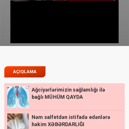
AÇIQLAMA
Ağciyərlərimizin sağlamlığı ilə
bağlı MÜHÜM QAYDA
Nəm salfetdən istifadə edənlərə
həkim XƏBƏRDARLIĞI