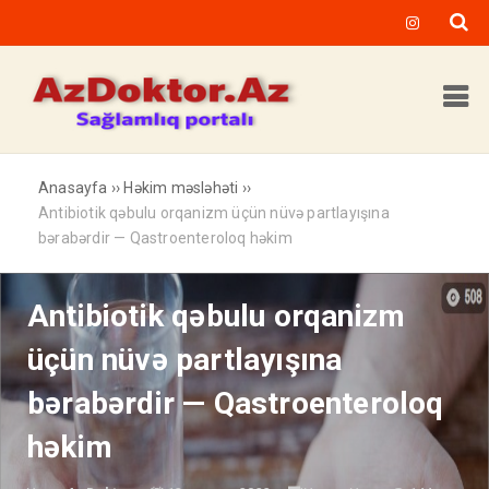
Anasayfa
››
Həkim məsləhəti
››
Antibiotik qəbulu orqanizm üçün nüvə partlayışına
bərabərdir — Qastroenteroloq həkim
Antibiotik qəbulu orqanizm
üçün nüvə partlayışına
bərabərdir — Qastroenteroloq
həkim