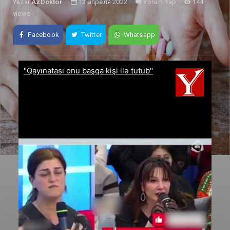
Yazar
AzDoktor
12 апреля 2022
Yorum Yap
144
views
Facebook
Twitter
Whatsapp