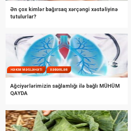
Ən çox kimlər bağırsaq xərçəngi xəstəliyinə
tutulurlar?
HƏKIM MƏSLƏHƏTI
XƏBƏRLƏR
Ağciyərlərimizin sağlamlığı ilə bağlı MÜHÜM
QAYDA