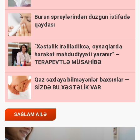
Burun spreylərindən düzgün istifadə
qaydası
“Xəstəlik irəlilədikcə, oynaqlarda
hərəkət məhdudiyyəti yaranır” –
TERAPEVTLƏ MÜSAHİBƏ
Qaz saxlaya bilməyənlər baxsınlar —
SİZDƏ BU XƏSTƏLİK VAR
SAĞLAM AILƏ