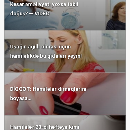
Kesar əməliyyatı yoxsa təbii
doğuş? — VİDEO
Uşağın ağıllı olması üçün
hamiləlikdə bu qidaları yeyin!
DİQQƏT: Hamilələr dırnaqlarını
boyasa…
Hamilələr 20-ci həftəyə kimi