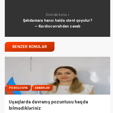
Sonraki konu »
Şahdamara hansı halda stent qoyulur?
— Kardiocərrahdan cavab
BENZER KONULAR
PSIXOLOGIYA
XƏBƏRLƏR
Uşaqlarda davranış pozuntusu haqda
bilmədikləriniz