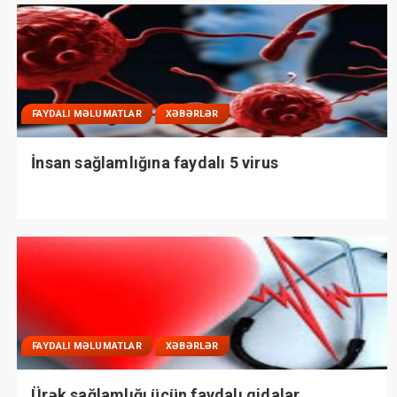
FAYDALI MƏLUMATLAR
XƏBƏRLƏR
İnsan sağlamlığına faydalı 5 virus
FAYDALI MƏLUMATLAR
XƏBƏRLƏR
Ürək sağlamlığı üçün faydalı qidalar