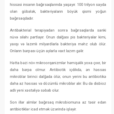
hissəsi insanın bağırsaqlarında yaşayır. 100 trilyon sayda
olan göbələk, bakteriyaların böyük qismi yoğun
bağırsaqdadır.
Antibakterial terapiyadan sonra bağırsaqlarda sanki
nüvə silahı partlayır. Onun dalğası pis bakteriyalar kimi,
yaxşı və lazımlı milyardlarla bakteriya məhz olub ölür.
Onların bərpası üçün aylarla vaxt lazım gəlir.
Hətta bəzi növ mikroorqanizmlər həmişəlik yoxa çıxır, bir
daha bərpa olmur. Antibiotik içdikdə, ən həssas
mikroblar birinci dalğada ölür, onun yerini bu antibiotikə
daha az həssas və dözümlü mikroblar alır. Bu da disbioz
adlı yeni xəstəliyə səbəb olur.
Son illər almlər bağırsaq mikrobiomuna az təsir edən
antibiotiklər icad etmək üzərində işləyir.