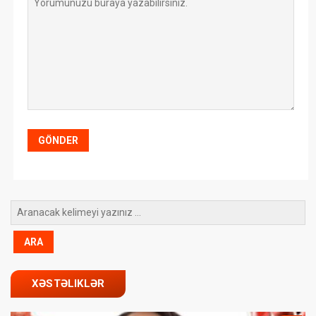
XƏSTƏLIKLƏR