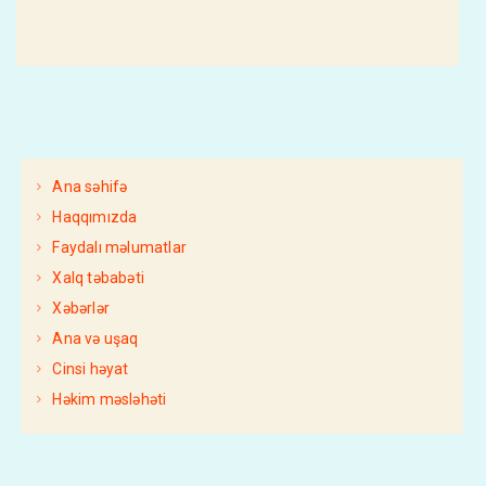
Ana səhifə
Haqqımızda
Faydalı məlumatlar
Xalq təbabəti
Xəbərlər
Ana və uşaq
Cinsi həyat
Həkim məsləhəti