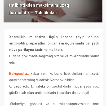
antibiotikdən maksimum uzaq
durmalıdır — Təhlükələri
Xəstəliklə mübarizə üçün insana təyin edilən
antibiotik preparatları orqanizm üçün sanki dəhşətli
nüvə partlayışı təsirinə malikdir.
O daha çox mədə-bağırsaq sitemi və mikrofloranı məhv
edir.
Bakupost.az
xəbər verir ki, bunu tibb elmləri namizədi,
qastroenteroloq Vladimir Neronov bildirib.
O, qeyd edib ki, infeksion xəstəliklərlə mübarizədə çox
güclü silah olan antibiotiklərin fəsadları da az deyil.
«Bakteriya, göbələk və s. mikroorqanizmlərin çox