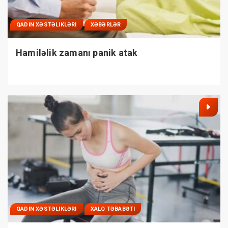
QADIN XƏSTƏLIKLƏRI
XƏBƏRLƏR
Hamiləlik zamanı panik atak
QADIN XƏSTƏLIKLƏRI
XALQ TƏBABƏTI