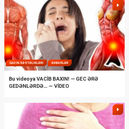
QADIN XƏSTƏLIKLƏRI
XƏBƏRLƏR
Bu videoya VACİB BAXIN! — GEC ƏRƏ
GEDƏNLƏRDƏ… — VİDEO