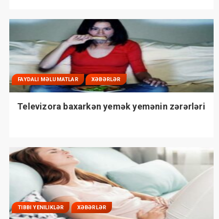
FAYDALI MƏLUMATLAR
XƏBƏRLƏR
Televizora baxarkən yemək yemənin zərərləri
TIBBI YENILIKLƏR
XƏBƏRLƏR