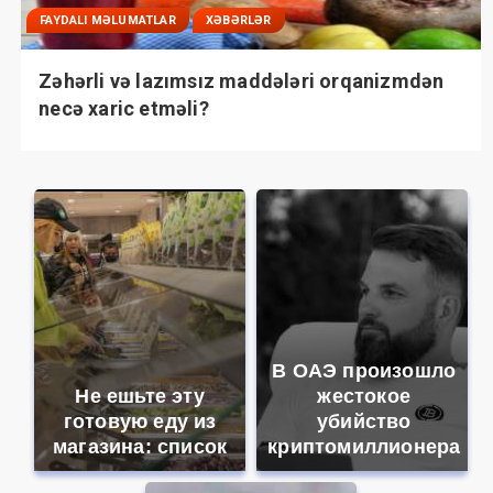
FAYDALI MƏLUMATLAR
XƏBƏRLƏR
Zəhərli və lazımsız maddələri orqanizmdən
necə xaric etməli?
В ОАЭ произошло
Не ешьте эту
жестокое
готовую еду из
убийство
магазина: список
криптомиллионера