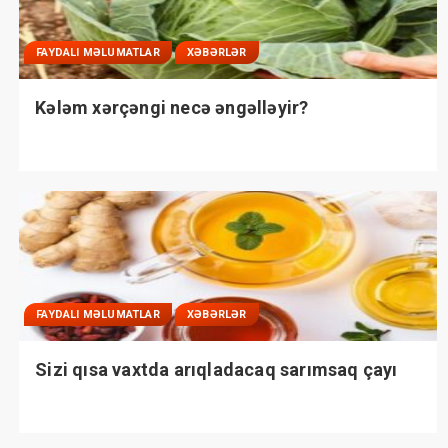
FAYDALI MƏLUMATLAR
XƏBƏRLƏR
Kələm xərçəngi necə əngəlləyir?
FAYDALI MƏLUMATLAR
XƏBƏRLƏR
Sizi qısa vaxtda arıqladacaq sarımsaq çayı