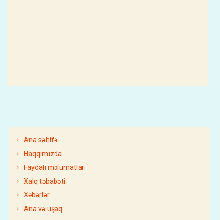
Ana səhifə
Haqqımızda
Faydalı məlumatlar
Xalq təbabəti
Xəbərlər
Ana və uşaq