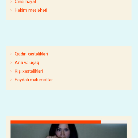
Cinsi həyat
Həkim məsləhəti
Qadın xəstəlikləri
Ana və uşaq
Kişi xəstəlikləri
Faydalı məlumatlar