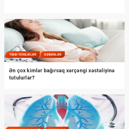
TIBBI YENILIKLƏR
XƏBƏRLƏR
Ən çox kimlər bağırsaq xərçəngi xəstəliyinə
tutulurlar?