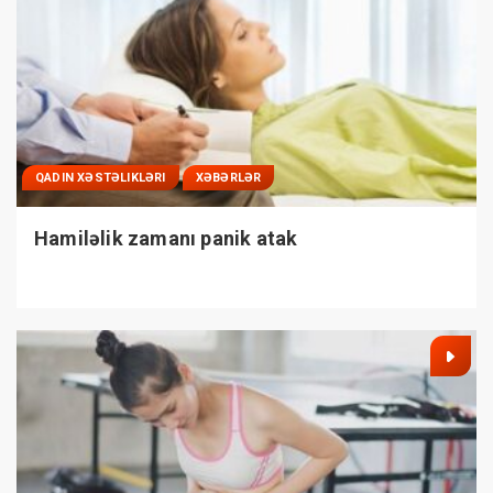
QADIN XƏSTƏLIKLƏRI
XƏBƏRLƏR
Hamiləlik zamanı panik atak