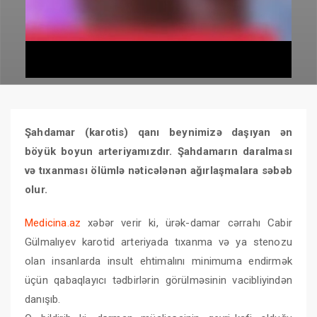
Şahdamar (karotis) qanı beynimizə daşıyan ən
böyük boyun arteriyamızdır. Şahdamarın daralması
və tıxanması ölümlə nəticələnən ağırlaşmalara səbəb
olur.
Medicina.az
xəbər verir ki, ürək-damar cərrahı Cabir
Gülmalıyev karotid arteriyada tıxanma və ya stenozu
olan insanlarda insult ehtimalını minimuma endirmək
üçün qabaqlayıcı tədbirlərin görülməsinin vacibliyindən
danışıb.