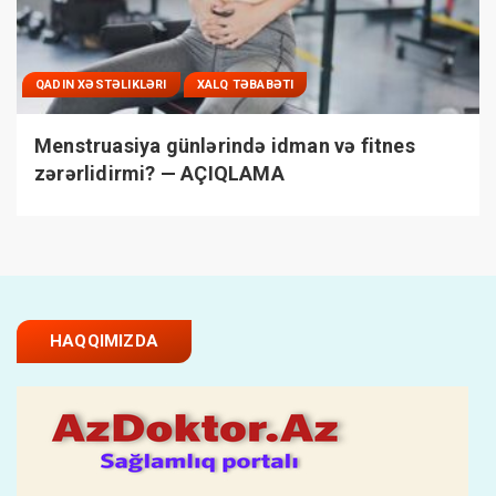
QADIN XƏSTƏLIKLƏRI
XALQ TƏBABƏTI
Menstruasiya günlərində idman və fitnes
zərərlidirmi? — AÇIQLAMA
HAQQIMIZDA