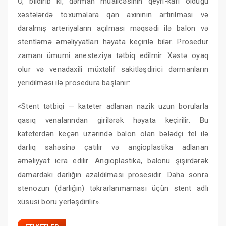
O, bildirib ki, dərman müalicəsinin qeyri-kafi olduğu
xəstələrdə toxumalara qan axınının artırılması və
daralmış arteriyaların açılması məqsədi ilə balon və
stentləmə əməliyyatları həyata keçirilə bilər. Prosedur
zamanı ümumi anesteziya tətbiq edilmir. Xəstə oyaq
olur və venadaxili müxtəlif sakitləşdirici dərmanların
yeridilməsi ilə prosedura başlanır:
«Stent tətbiqi — kateter adlanan nazik uzun borularla
qasıq venalarından girilərək həyata keçirilir. Bu
kateterdən keçən üzərində balon olan bələdçi tel ilə
darlıq sahəsinə çatılır və angioplastika adlanan
əməliyyat icra edilir. Angioplastika, balonu şişirdərək
damardakı darlığın azaldılması prosesidir. Daha sonra
stenozun (darlığın) təkrarlanmaması üçün stent adlı
xüsusi boru yerləşdirilir».