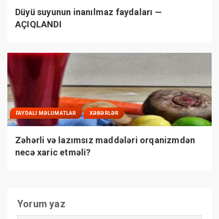
Düyü suyunun inanılmaz faydaları —
AÇIQLANDI
FAYDALI MƏLUMATLAR
XƏBƏRLƏR
Zəhərli və lazımsız maddələri orqanizmdən
necə xaric etməli?
Yorum yaz