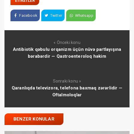
ETIKETLER
Facebook
Twitter
Whatsapp
« Önceki konu
Antibiotik qəbulu orqanizm üçün nüvə partlayışına
bərabərdir — Qastroenteroloq həkim
Sonraki konu »
Qaranlıqda televizora, telefona baxmaq zərərlidir —
Oftalmoloqlar
BENZER KONULAR