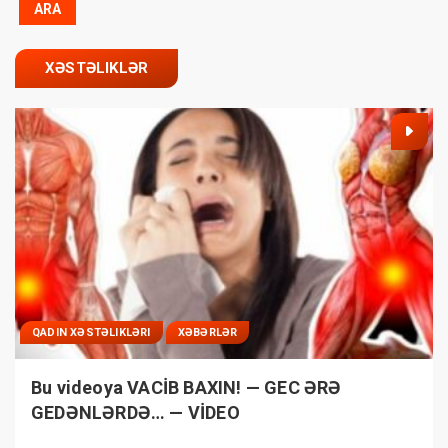
XƏSTƏLIKLƏR
QADIN XƏSTƏLIKLƏRI
XƏBƏRLƏR
Bu videoya VACİB BAXIN! — GEC ƏRƏ
GEDƏNLƏRDƏ… — VİDEO