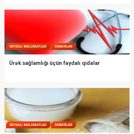
FAYDALI MƏLUMATLAR
XƏBƏRLƏR
Ürək sağlamlığı üçün faydalı qidalar
FAYDALI MƏLUMATLAR
XƏBƏRLƏR