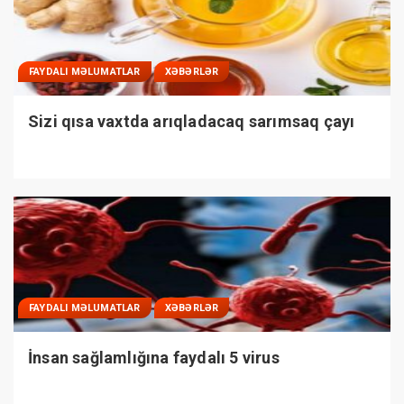
FAYDALI MƏLUMATLAR
XƏBƏRLƏR
Sizi qısa vaxtda arıqladacaq sarımsaq çayı
FAYDALI MƏLUMATLAR
XƏBƏRLƏR
İnsan sağlamlığına faydalı 5 virus