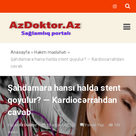
Anasayfa
››
Həkim məsləhəti
››
Şahdamara hansı halda stent qoyulur? — Kardiocərrahdan
cavab
Şahdamara hansı halda stent
qoyulur? — Kardiocərrahdan
cavab
Yazar
AzDoktor
15 апреля 2022
Yorum Yap
193
views