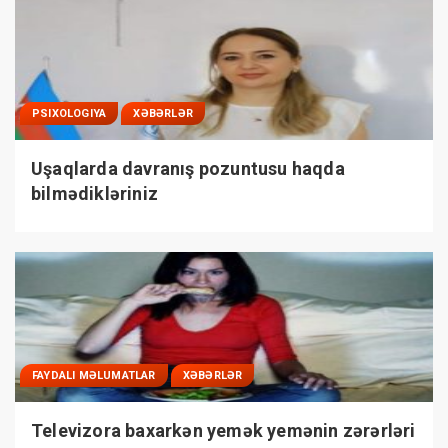
PSIXOLOGIYA
XƏBƏRLƏR
Uşaqlarda davranış pozuntusu haqda
bilmədikləriniz
FAYDALI MƏLUMATLAR
XƏBƏRLƏR
Televizora baxarkən yemək yemənin zərərləri