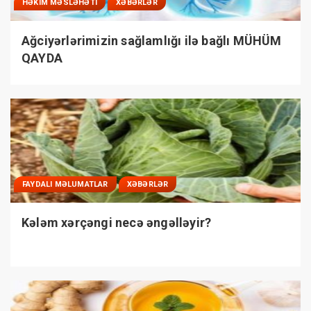
HƏKIM MƏSLƏHƏTI
XƏBƏRLƏR
Ağciyərlərimizin sağlamlığı ilə bağlı MÜHÜM
QAYDA
FAYDALI MƏLUMATLAR
XƏBƏRLƏR
Kələm xərçəngi necə əngəlləyir?