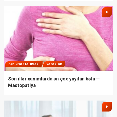
QADIN XƏSTƏLIKLƏRI
XƏBƏRLƏR
Son illər xanımlarda ən çox yayılan bəla —
Mastopatiya