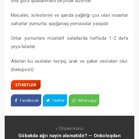
ona görə qidalanmanı seçmək lazımdır.
Məsələn, xolesterini və qanda yağlılığı çox olan insanlar
səhərlər yumurta, qayğanaq yeməsələr yaxşıdır.
Onlar yumurtanı müxtəlif salatlarda həftədə 1-2 dəfə
yeyə bilərlər.
Adətən bu xəstələr təzyiq, ürək və şəkər xəstələri olur.
(bakupost)
ETIKETLER
Facebook
Twitter
Whatsapp
« Önceki konu
Göbəkdə ağrı nəyin əlamətidir? — Onkoloqdan