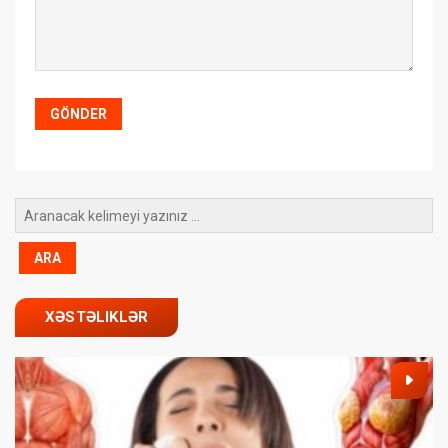
XƏSTƏLIKLƏR