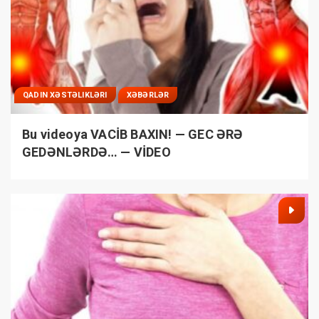
QADIN XƏSTƏLIKLƏRI
XƏBƏRLƏR
Bu videoya VACİB BAXIN! — GEC ƏRƏ
GEDƏNLƏRDƏ… — VİDEO