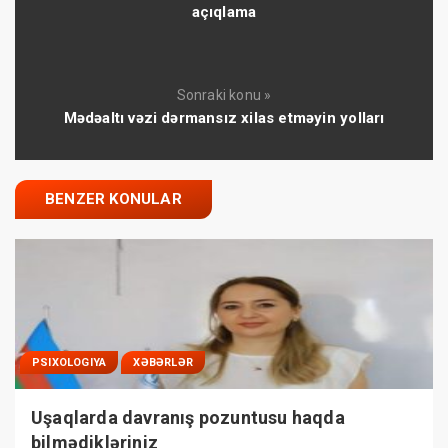
açıqlama
Sonraki konu »
Mədəaltı vəzi dərmansız xilas etməyin yolları
BENZER KONULAR
PSIXOLOGIYA
XƏBƏRLƏR
Uşaqlarda davranış pozuntusu haqda
bilmədikləriniz