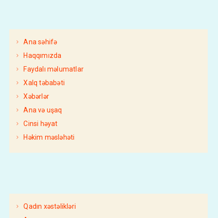
Ana səhifə
Haqqımızda
Faydalı məlumatlar
Xalq təbabəti
Xəbərlər
Ana və uşaq
Cinsi həyat
Həkim məsləhəti
Qadın xəstəlikləri