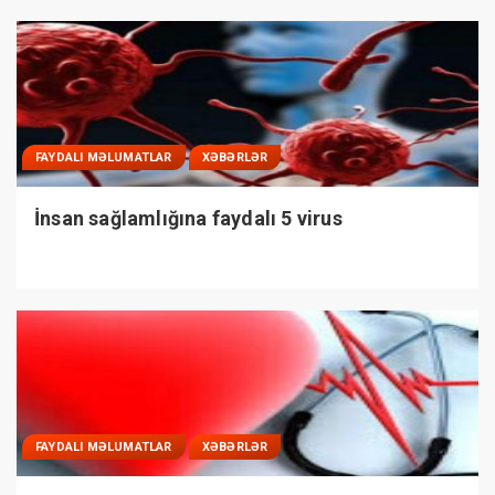
FAYDALI MƏLUMATLAR
XƏBƏRLƏR
İnsan sağlamlığına faydalı 5 virus
FAYDALI MƏLUMATLAR
XƏBƏRLƏR