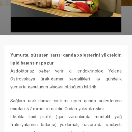
Yumurta, xüsusən sarısı qanda xolesterini yüksəldir,
lipid baıansını pozur.
Azdoktor.az xəbər verir ki, endokrinoloq Yelena
Ostrovskaya ürək-damar xəstəlikləri ilə gündəlik
yumurta qəbulunun əlaqəsi olduğunu bildirib.
Sağlam ürək-damar sistemi üçün qanda xolesterinin
miqdarı 5,2 mmol olmalıdır. Ondan yüksək riskdir.
İdealda lipid profili (qan zərdabında müxtəlif yağ
fraksiyalarının balansı) yoxlamalı, nəzarətdə saxlayıb