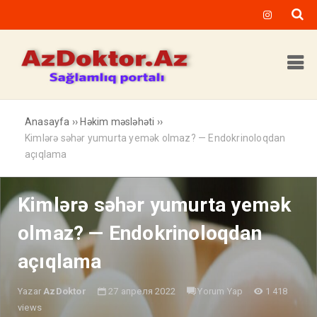
Anasayfa
››
Həkim məsləhəti
››
Kimlərə səhər yumurta yemək olmaz? — Endokrinoloqdan
açıqlama
Kimlərə səhər yumurta yemək
olmaz? — Endokrinoloqdan
açıqlama
Yazar
AzDoktor
27 апреля 2022
Yorum Yap
1 418
views