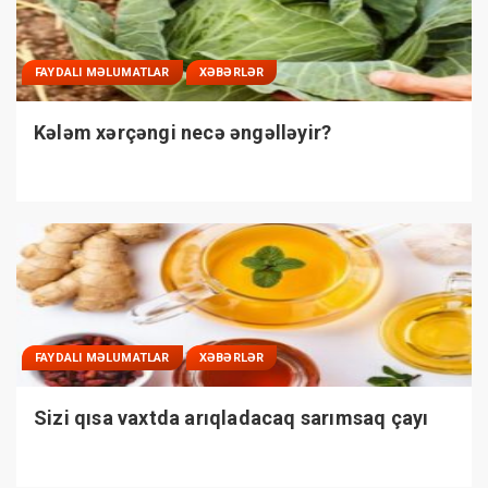
FAYDALI MƏLUMATLAR
XƏBƏRLƏR
Kələm xərçəngi necə əngəlləyir?
FAYDALI MƏLUMATLAR
XƏBƏRLƏR
Sizi qısa vaxtda arıqladacaq sarımsaq çayı