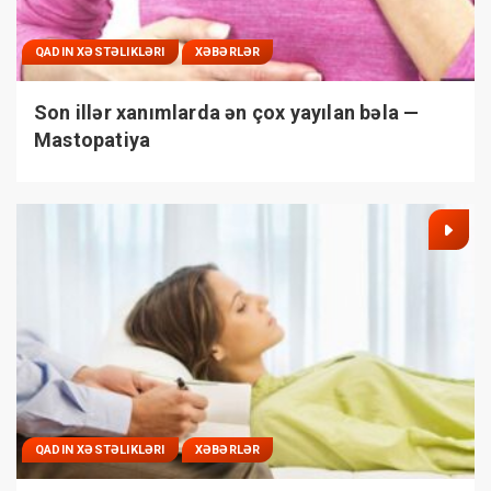
QADIN XƏSTƏLIKLƏRI
XƏBƏRLƏR
Son illər xanımlarda ən çox yayılan bəla —
Mastopatiya
QADIN XƏSTƏLIKLƏRI
XƏBƏRLƏR