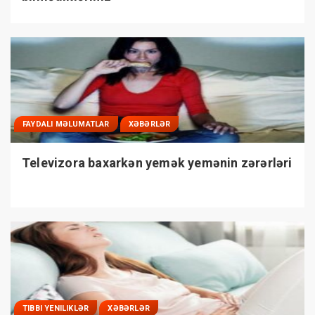
FAYDALI MƏLUMATLAR
XƏBƏRLƏR
Televizora baxarkən yemək yemənin zərərləri
TIBBI YENILIKLƏR
XƏBƏRLƏR