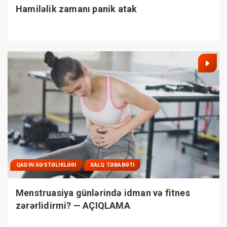
Hamiləlik zamanı panik atak
QADIN XƏSTƏLIKLƏRI
XALQ TƏBABƏTI
Menstruasiya günlərində idman və fitnes
zərərlidirmi? — AÇIQLAMA