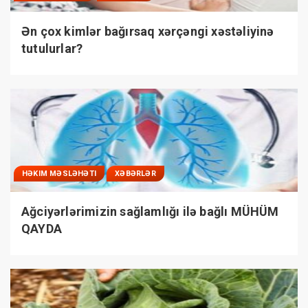
Ən çox kimlər bağırsaq xərçəngi xəstəliyinə
tutulurlar?
HƏKIM MƏSLƏHƏTI
XƏBƏRLƏR
Ağciyərlərimizin sağlamlığı ilə bağlı MÜHÜM
QAYDA