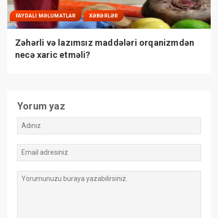
FAYDALI MƏLUMATLAR
XƏBƏRLƏR
Zəhərli və lazımsız maddələri orqanizmdən
necə xaric etməli?
Yorum yaz