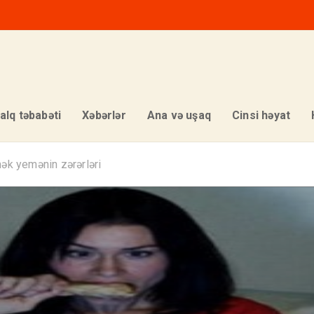
alq təbabəti
Xəbərlər
Ana və uşaq
Cinsi həyat
ək yemənin zərərləri