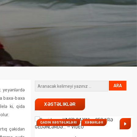
k yeyənlərdə
ora baxa-baxa
XƏSTƏLIKLƏR
elə ki, qida
olur.
QADIN XƏSTƏLIKLƏRI
XƏBƏRLƏR
rtıq çəkidən