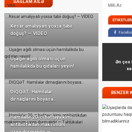
SAĞLAM AILƏ
Milli.Az
ETIKETLER
Kesar əməliyyatı yoxsa təbii
Facebo
doğuş? — VİDEO
Uşağın ağıllı olması üçün
Ən çox 
hamiləlikdə bu qidaları yeyin!
xə
DİQQƏT: Hamilələr
BENZER 
dırnaqlarını boyasa…
Hamilələr 20-ci həftəyə kimi
antibiotikdən maksimum
uzaq durmalıdır —