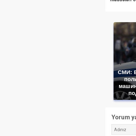
necə xaric 
СМИ: 
пол
машин
по
Yorum y