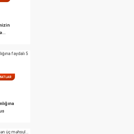
mizin
lə
ÜM QAYDA
MATLAR
mlığına
rus