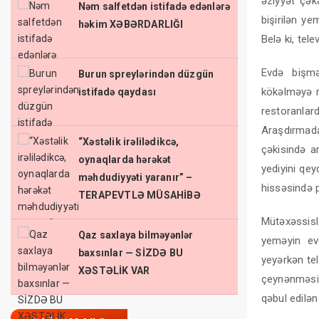
əziyyət çək
Nəm salfetdən istifadə edənlərə
bişirilən y
həkim XƏBƏRDARLIĞI
Belə ki, tel
Evdə bişmə
Burun spreylərindən düzgün
kökəlməyə m
istifadə qaydası
restoranlar
Araşdırmada
“Xəstəlik irəlilədikcə,
çəkisində a
oynaqlarda hərəkət
yediyini qey
məhdudiyyəti yaranır” –
hissəsində p
TERAPEVTLƏ MÜSAHİBƏ
Mütəxəssisl
Qaz saxlaya bilməyənlər
yeməyin ev
baxsınlar — SİZDƏ BU
yeyərkən te
XƏSTƏLİK VAR
çeynənməsin
qəbul edilə