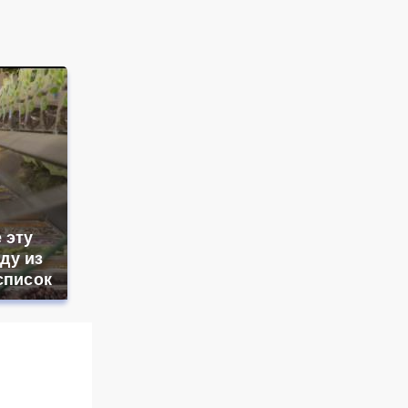
 эту
ду из
список