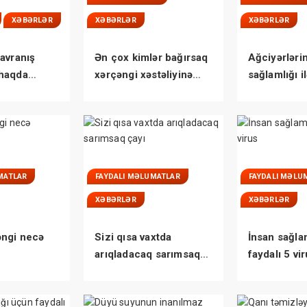
XƏBƏRLƏR
XƏBƏRLƏR
XƏBƏRLƏR
avranış
Ən çox kimlər bağırsaq
Ağciyərləri
haqda
xərçəngi xəstəliyinə
sağlamlığı i
niz
tutulurlar?
bağlı MÜH
MATLAR
FAYDALI MƏLUMATLAR
FAYDALI MƏLU
XƏBƏRLƏR
XƏBƏRLƏR
əngi necə
Sizi qısa vaxtda
İnsan sağla
arıqladacaq sarımsaq
faydalı 5 vi
çayı