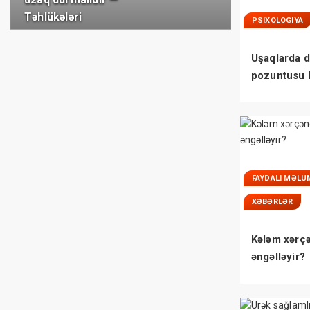
Təhlükələri
PSIXOLOGIYA
Uşaqlarda d
pozuntusu 
bilmədikləri
FAYDALI MƏLU
XƏBƏRLƏR
Kələm xərç
əngəlləyir?