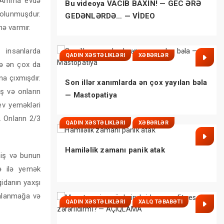
r. Amma evdə
Bu videoya VACİB BAXIN! — GEC ƏRƏ
 olunmuşdur.
GEDƏNLƏRDƏ… — VİDEO
nə varmır.
 insanlarda
QADIN XƏSTƏLIKLƏRI
XƏBƏRLƏR
və ən çox da
a çıxmışdır.
Son illər xanımlarda ən çox yayılan bəla
ş və onların
— Mastopatiya
ev yeməkləri
. Onların 2/3
QADIN XƏSTƏLIKLƏRI
XƏBƏRLƏR
Hamiləlik zamanı panik atak
miş və bunun
ə ilə yemək
idanın yaxşı
dalanmağa və
QADIN XƏSTƏLIKLƏRI
XALQ TƏBABƏTI