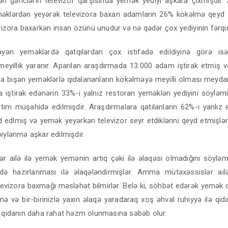
ən gənclərin televizor qarşısında yemək yediyi aşkara çıxmışdı
eməklərdən yeyərək televizora baxan adamların 26% kökəlmə qeyd
evizora baxarkən insan özünü unudur və nə qədər çox yediyinin fərqi
yən yeməklərdə qatqılardan çox istifadə edildiyinə görə isə
eyillik yaranır. Aparılan araşdırmada 13.000 adam iştirak etmiş 
da bişən yeməklərlə qidalananların kökəlməyə meyilli olması meydan
 iştirak edənərin 33%-i yalnız restoran yeməkləri yediyini söyləmi
rtım müşahidə edilmişdir. Araşdırmalara qatılanların 62%-i yanlız 
d edlmiş və yemək yeyərkən televizor seyr etdiklərini qeyd etmişlər
iylənmə aşkar edilmişdir.
ər ailə ilə yemək yemənin artıq çəki ilə əlaqəsi olmadığını söylə
də hazırlanması ilə əlaqələndirmişlər. Amma mütəxəssislər ail
levizora baxmağı məsləhət bilmirlər. Belə ki, söhbət edərək yemək q
ə və bir-birinizlə yaxın əlaqə yaradaraq xoş əhval ruhiyyə ilə qi
n qidanın daha rahat həzm olunmasına səbəb olur.