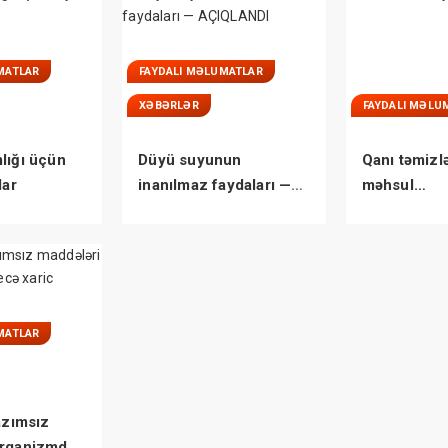
MATLAR
FAYDALI MƏLUMATLAR
XƏBƏRLƏR
FAYDALI MƏLU
lığı üçün
Düyü suyunun
Qanı təmizl
lar
inanılmaz faydaları —
məhsul…
AÇIQLANDI
MATLAR
azımsız
orqanizmdən