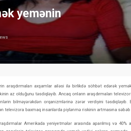
mək yemənin
iews
rin araşdırmaları axşamlar ailəsi ilə birlikdə söhbət edərək yemə
kinin az olduğunu təsdiqləyib. Ancaq onların araşdırmaları televiz
lərin bilməyərəkdən orqanizmlərinə zərər verdiyini təsdiqləyib. B
ən televizora baxmaq insanlarda piylənmə riskinin artmasına səbəb 
aşdırmalar Amerikada yeniyetmələr arasında aparılmış və 40% a