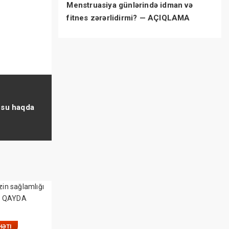
Menstruasiya günlərində idman və
fitnes zərərlidirmi? — AÇIQLAMA
usu haqda
HƏTI