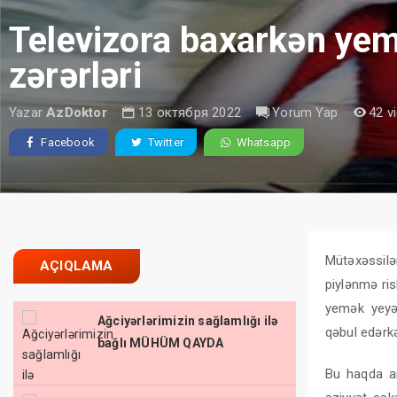
Televizora baxarkən ye
zərərləri
Yazar
AzDoktor
13 октября 2022
Yorum Yap
42 v
Facebook
Twitter
Whatsapp
Mütəxəssilə
AÇIQLAMA
piylənmə ris
yemək yeyən
Ağciyərlərimizin sağlamlığı ilə
qəbul edərk
bağlı MÜHÜM QAYDA
Bu haqda ar