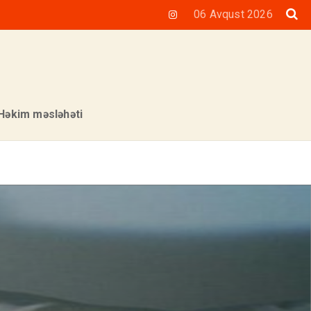
06 Avqust 2026
Həkim məsləhəti