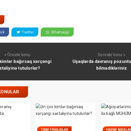
ok
Twitter
Whatsapp
« Önceki konu
Sonraki konu »
kimlər bağırsaq xərçəngi
Uşaqlarda davranış pozunt
stəliyinə tutulurlar?
bilmədikləriniz
KONULAR
TIBBI YENILIKLƏR
HƏKIM MƏSLƏ