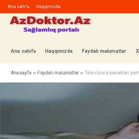
Ana səhifə
Haqqımızda
Ana səhifə
Haqqımızda
Faydalı məlumatlar
X
Anasayfa
››
Faydalı məlumatlar
››
Televizora baxarkən yem