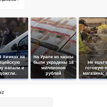
etməli?
В Химках на
На Урале из казны
ицейскую
были украдены 18
Не ешьте
у напали и
миллионов
готовую е
дожгли.
рублей
магазина: 
az