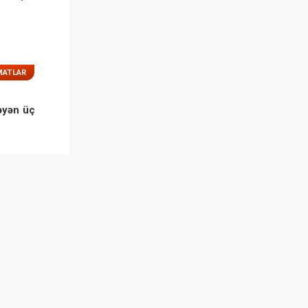
MATLAR
əyən üç